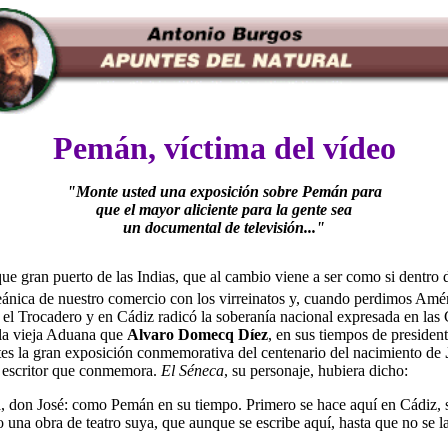
Pemán, víctima del vídeo
"Monte usted una exposición sobre Pemán para
que el mayor aliciente para la gente sea
un documental de televisión..."
que gran puerto de las Indias, que al cambio viene a ser como si dentro
eánica de nuestro comercio con los virreinatos y, cuando perdimos Améri
 el Trocadero y en Cádiz radicó la soberanía nacional expresada en la
e la vieja Aduana que
Alvaro Domecq Díez
, en sus tiempos de presiden
tes la gran exposición conmemorativa del centenario del nacimiento de
n escritor que conmemora.
El Séneca
, su personaje, hubiera dicho:
don José: como Pemán en su tiempo. Primero se hace aquí en Cádiz, se 
una obra de teatro suya, que aunque se escribe aquí, hasta que no se la