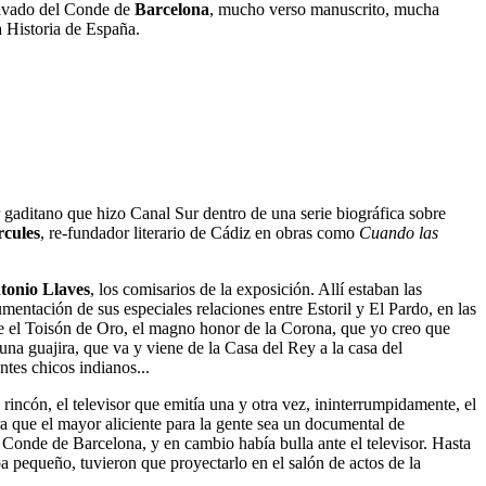
rivado del Conde de
Barcelona
, mucho verso manuscrito, mucha
a Historia de España.
r gaditano que hizo Canal Sur dentro de una serie biográfica sobre
rcules
, re-fundador literario de Cádiz en obras como
Cuando las
tonio Llaves
, los comisarios de la exposición. Allí estaban las
mentación de sus especiales relaciones entre Estoril y El Pardo, en las
ue el Toisón de Oro, el magno honor de la Corona, que yo creo que
a guajira, que va y viene de la Casa del Rey a la casa del
tes chicos indianos...
n rincón, el televisor que emitía una y otra vez, ininterrumpidamente, el
a que el mayor aliciente para la gente sea un documental de
el Conde de Barcelona, y en cambio había bulla ante el televisor. Hasta
ba pequeño, tuvieron que proyectarlo en el salón de actos de la