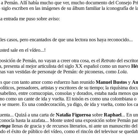
ana a Pemán. Allí había mucho que ver, mucho documento del Consejo P
siglo escriben en las imágenes de su álbum familiar la iconografía de l
 la entrada me puso sobre aviso:
tales casos, pero encantados de que una lectora nos haya reconocido...
sted sale en el vídeo...!
xposición de Pemán, no vayan a creer otra cosa, es el
Retrato
del escrito
eta, presenta al mejor articulista del siglo XX español como un nuevo
Hé
itanas van vestidas de personaje de Pemán: de piconeras, como
Lola
.
inas que con tanto amor como esfuerzo han reunido
Manuel Bustos
y
An
íticos, pensadores, artistas y escritores de su tiempo; la riquísima docu
 isabelino, entre cornucopias, consolas y dorados, estaba nada menos q
o como un cante de ida y vuelta. El toisón es como una colombiana o un
 se muere. Es una condecoración, ya digo, de ida y vuelta, como los can
uenta... Quizá a una carta de
Natalia Figueroa
sobre
Raphael
... En u
conocía hasta la azafata... Monte usted una exposición sobre Pemán par
rtega
llenas de gracia y de recursos literarios, ni ante un manuscrito d
do el éxito de público del vídeo, como el rincón del televisor se queda