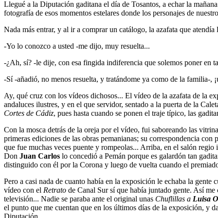
Llegué a la Diputación gaditana el día de Tosantos, a echar la mañ
fotografía de esos momentos estelares donde los personajes de nuestro 
Nada más entrar, y al ir a comprar un catálogo, la azafata que atendía
-Yo lo conozco a usted -me dijo, muy resuelta...
-¿Ah, sí? -le dije, con esa fingida indiferencia que solemos poner en 
-Sí -añadió, no menos resuelta, y tratándome ya como de la familia-, ¡u
Ay, qué cruz con los vídeos dichosos... El vídeo de la azafata de la e
andaluces ilustres, y en el que servidor, sentado a la puerta de la Cal
Cortes de Cádiz
, pues hasta cuando se ponen el traje típico, las gad
Con la mosca detrás de la oreja por el vídeo, fui saboreando las vitr
primeras ediciones de las obras pemanianas; su correspondencia con pol
que fue muchas veces puente y rompeolas... Arriba, en el salón regio
Don
Juan Carlos
lo concedió a Pemán porque es galardón tan gaditan
distinguido con él por la Corona y luego de vuelta cuando el premiado
Pero a casi nada de cuanto había en la exposición le echaba la gente c
vídeo con el
Retrato
de Canal Sur sí que había juntado gente. Así me 
televisión... Nadie se paraba ante el original unas
Chuflillas a
Luisa O
el punto que me cuentan que en los últimos días de la exposición, y da
Diputación...