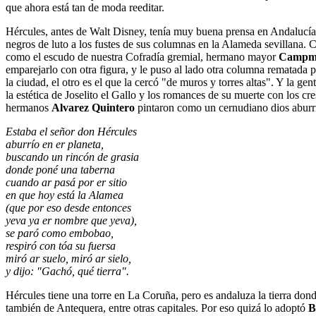
que ahora está tan de moda reeditar.
Hércules, antes de Walt Disney, tenía muy buena prensa en Andalucía. 
negros de luto a los fustes de sus columnas en la Alameda sevillana. C
como el escudo de nuestra Cofradía gremial, hermano mayor
Campm
emparejarlo con otra figura, y le puso al lado otra columna rematada 
la ciudad, el otro es el que la cercó "de muros y torres altas". Y la
la estética de Joselito el Gallo y los romances de su muerte con los c
hermanos
Alvarez Quintero
pintaron como un cernudiano dios aburr
Estaba el señor don Hércules
aburrío en er planeta,
buscando un rincón de grasia
donde poné una taberna
cuando ar pasá por er sitio
en que hoy está la Alamea
(que por eso desde entonces
yeva ya er nombre que yeva),
se paró como embobao,
respiró con tóa su fuersa
miró ar suelo, miró ar sielo,
y dijo: "Gachó, qué tierra".
Hércules tiene una torre en La Coruña, pero es andaluza la tierra do
también de Antequera, entre otras capitales. Por eso quizá lo adoptó
Bl