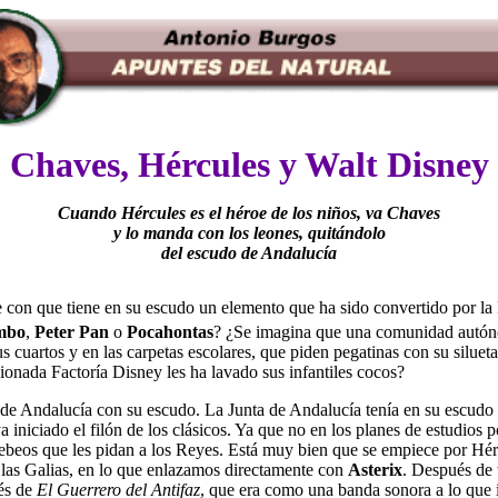
Chaves, Hércules y Walt Disney
Cuando Hércules es el héroe de los niños, va Chaves
y lo manda con los leones, quitándolo
del escudo de Andalucía
con que tiene en su escudo un elemento que ha sido convertido por la 
mbo
,
Peter Pan
o
Pocahontas
? ¿Se imagina que una comunidad autóno
 cuartos y en las carpetas escolares, que piden pegatinas con su siluet
ionada Factoría Disney les ha lavado sus infantiles cocos?
a de Andalucía con su escudo. La Junta de Andalucía tenía en su escudo
 iniciado el filón de los clásicos. Ya que no en los planes de estudios
y tebeos que les pidan a los Reyes. Está muy bien que se empiece por H
 las Galias, en lo que enlazamos directamente con
Asterix
. Después de 
vés de
El Guerrero del Antifaz
, que era como una banda sonora a lo que