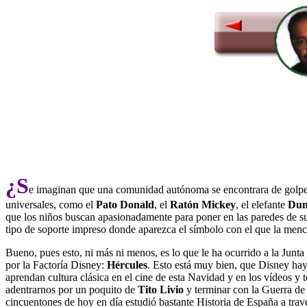
¿S
e imaginan que una comunidad autónoma se encontrara de golpe 
universales, como el
Pato Donald
, el
Ratón Mickey
, el elefante
Du
que los niños buscan apasionadamente para poner en las paredes de sus
tipo de soporte impreso donde aparezca el símbolo con el que la menc
Bueno, pues esto, ni más ni menos, es lo que le ha ocurrido a la Junt
por la Factoría Disney:
Hércules
. Esto está muy bien, que Disney haya
aprendan cultura clásica en el cine de esta Navidad y en los vídeos 
adentrarnos por un poquito de
Tito Livio
y terminar con la Guerra de
cincuentones de hoy en día estudió bastante Historia de España a tra