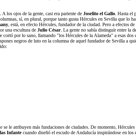
A los ojos de la gente, casi era pariente de
Joselito el Gallo
. Hasta el
olumnas, sí, en plural, porque tanto gusta Hércules en Sevilla que lo h
any
, está, en efecto Hércules, fundador de la ciudad. Pero a efectos de
por una escultura de
Julio César
. La gente no sabía distinguir entre la 
 gente cortó por lo sano, llamando "los Hércules de la Alameda" a esas 
respones negros de luto en la columna de aquel fundador de Sevilla a qui
ido:
nde se le atribuyen más fundaciones de ciudades. De momento, Hércules e
as Infante
cuando diseñó el escudo de Andalucía inspirándose en los 