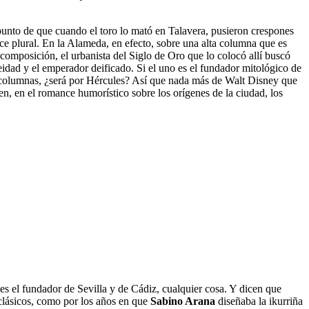
 punto de que cuando el toro lo mató en Talavera, pusieron crespones
ace plural. En la Alameda, en efecto, sobre una alta columna que es
 composición, el urbanista del Siglo de Oro que lo colocó allí buscó
deidad y el emperador deificado. Si el uno es el fundador mitológico de
dos columnas, ¿será por Hércules? Así que nada más de Walt Disney que
en, en el romance humorístico sobre los orígenes de la ciudad, los
s el fundador de Sevilla y de Cádiz, cualquier cosa. Y dicen que
clásicos, como por los años en que
Sabino Arana
diseñaba la ikurriña