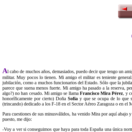
A
l cabo de muchos años, demasiados, puedo decir que tengo un amigo
militar. Muy pocos lo tienen. Mi amigo el militar es teniente gene
jubilación, como a muchos funcionarios del Estado. Sólo que la jubilac
parece que suena menos fuerte. Mi amigo ha pasado a la reserva, pero h
algo?) no han cesado. Mi amigo se llama
Francisco Mira Pérez
, y 
honoríficamente por cierto) Doña
Sofía
y que se ocupa de lo que s
(trincando) dedicado a los F-18 en el Sector Aéreo Zaragoza o en el
Para cuestiones de sus minusválidos, ha venido Mira por aquí abajo 
puesto, me dijo:
-Voy a ver si conseguimos que haya para toda España una única normat