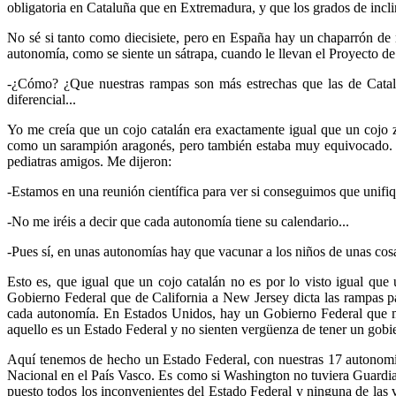
obligatoria en Cataluña que en Extremadura, y que los grados de incl
No sé si tanto como diecisiete, pero en España hay un chaparrón de 
autonomía, como se siente un sátrapa, cuando le llevan el Proyecto d
-¿Cómo? ¿Que nuestras rampas son más estrechas que las de Catal
diferencial...
Yo me creía que un cojo catalán era exactamente igual que un cojo
como un sarampión aragonés, pero también estaba muy equivocado. N
pediatras amigos. Me dijeron:
-Estamos en una reunión científica para ver si conseguimos que unifiq
-No me iréis a decir que cada autonomía tiene su calendario...
-Pues sí, en unas autonomías hay que vacunar a los niños de unas cosa
Esto es, que igual que un cojo catalán no es por lo visto igual qu
Gobierno Federal que de California a New Jersey dicta las rampas pa
cada autonomía. En Estados Unidos, hay un Gobierno Federal que mar
aquello es un Estado Federal y no sienten vergüenza de tener un gob
Aquí tenemos de hecho un Estado Federal, con nuestras 17 autonomías
Nacional en el País Vasco. Es como si Washington no tuviera Guardi
puesto todos los inconvenientes del Estado Federal y ninguna de la