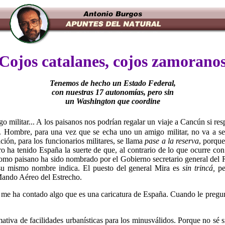
Cojos catalanes, cojos zamorano
Tenemos de hecho un Estado Federal,
con nuestras 17 autonomías, pero sin
un Washington que coordine
 militar... A los paisanos nos podrían regalar un viaje a Cancún si r
ral. Hombre, para una vez que se echa uno un amigo militar, no va a 
ión, para los funcionarios militares, se llama
pase a la reserva
, porqu
a tenido España la suerte de que, al contrario de lo que ocurre con casi
como paisano ha sido nombrado por el Gobierno secretario general del 
u mismo nombre indica. El puesto del general Mira es
sin trincá,
pe
 Mando Aéreo del Estrecho.
y me ha contado algo que es una caricatura de España. Cuando le pregu
iva de facilidades urbanísticas para los minusválidos. Porque no sé s