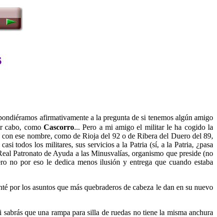
s
espondiéramos afirmativamente a la pregunta de si tenemos algún amigo
ser cabo, como
Cascorro
... Pero a mi amigo el militar le ha cogido la
e con ese nombre, como de Rioja del 92 o de Ribera del Duero del 89,
 todos los militares, sus servicios a la Patria (sí, a la Patria, ¿pasa
Real Patronato de Ayuda a las Minusvalías, organismo que preside (no
ro no por eso le dedica menos ilusión y entrega que cuando estaba
nté por los asuntos que más quebraderos de cabeza le dan en su nuevo
i sabrás que una rampa para silla de ruedas no tiene la misma anchura