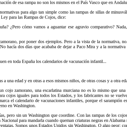
inación de esa rampa no son los mismos en el País Vasco que en Andalu
normativas para algo tan simple como las rampas de sillas de minusváli
e Ley para las Rampas de Cojos, dice:
uña? ¿Pero cómo vamos a aguantar ese agravio comparativo? Nada, 
 zamorano, por poner dos ejemplos. Pero a la vista de la normativa, 
o hacía dos días que acababa de dejar a Paco Mira y a la normativa
uen en toda España los calendarios de vacunación infantil...
s a una edad y en otras a esos mismos niños, de otras cosas y a otra ed
e un cojo zamorano, una escarlatina murciana no es lo mismo que una
ra cojos iguales para todos los Estados, y los fabricantes no se vuel
ca el calendario de vacunaciones infantiles, porque el sarampión es
ierno en Washington.
, pero sin un Washington que coordine. Con las rampas de los cojos y 
a Nacional para mandarla cuando queman criaturas negras en Alabama n
s ventajas. Somos unos Estados Unidos sin Washington. O algo peor: c