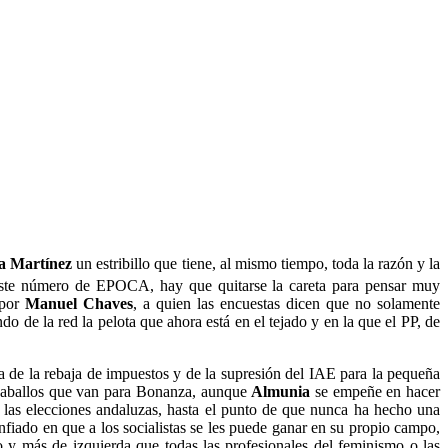
la Martínez
un estribillo que tiene, al mismo tiempo, toda la razón y la
ste número de EPOCA, hay que quitarse la careta para pensar muy
 por
Manuel Chaves
, a quien las encuestas dicen que no solamente
do de la red la pelota que ahora está en el tejado y en la que el PP, de
a de la rebaja de impuestos y de la supresión del IAE para la pequeña
 caballos que van para Bonanza, aunque
Almunia
se empeñe en hacer
 las elecciones andaluzas, hasta el punto de que nunca ha hecho una
onfiado en que a los socialistas se les puede ganar en su propio campo,
y más de izquierda que todas las profesionales del feminismo o las