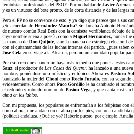
feministas profesionales del PSOE. Por no hablar de
Javier Arenas
,
y es un virtuoso del bote pronto, de la corta distancia y de las largas 
Pero el PP no se convence de esto, y ya digo que parece que a sus cand
¿Se acuerdan de
Hernández
Mancha
? Se llamaba Antonio Hernánd
de nuestro común Real Betis con la camiseta verdiblanca debajo de la c
cuyo nombre suena a poesía, como a
Miguel Hernández
, nunca fue
la mancha de
Don Quijote
, sino la mancha de estrategia electoral 
con el quitamanchas de las luchas internas del partido, ¿pues saben
José Cela
en su viaje a la Alcarria, pero no un candidato popular para
Por eso creo que cuando no haya más remedio que poner a estos candi
Sanz
, el productor de
Las Cosas del Querer
, ha lanzado a una nueva 
nombre, poniéndose uno artístico y eufónico. Ahora es
Pastora Sol
bautizado la mujer del
Choni
como
Rocío Jurado,
con su segundo a
evidentemente. Como ahora
Paco Gordillo
le ha cambiado el nombre 
el redondo y rotundo nombre de
Pasión Vega
, y que canta casi tan
alma en los labios
.
Con mi propuesta, los populares se enfrentarían a los felipistas con
como ahora, que andan con el alma por los pies, con una candidata qu
(política) andaluza. ¿Qué se yo? Haberle puesto, por ejemplo, Amalia