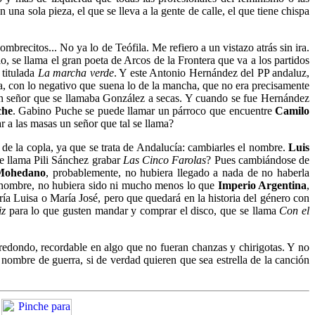
n una sola pieza, el que se lleva a la gente de calle, el que tiene chispa
brecitos... No ya lo de Teófila. Me refiero a un vistazo atrás sin ira.
o, se llama el gran poeta de Arcos de la Frontera que va a los partidos
 titulada
La marcha verde
. Y este Antonio Hernández del PP andaluz,
, con lo negativo que suena lo de la mancha, que no era precisamente
 un señor que se llamaba González a secas. Y cuando se fue Hernández
che
. Gabino Puche se puede llamar un párroco que encuentre
Camilo
r a las masas un señor que tal se llama?
de la copla, ya que se trata de Andalucía: cambiarles el nombre.
Luis
e llama Pili Sánchez grabar
Las Cinco Farolas
? Pues cambiándose de
Mohedano
, probablemente, no hubiera llegado a nada de no haberla
 nombre, no hubiera sido ni mucho menos lo que
Imperio Argentina
,
a Luisa o María José, pero que quedará en la historia del género con
iz
para lo que gusten mandar y comprar el disco, que se llama
Con el
 redondo, recordable en algo que no fueran chanzas y chirigotas. Y no
nombre de guerra, si de verdad quieren que sea estrella de la canción