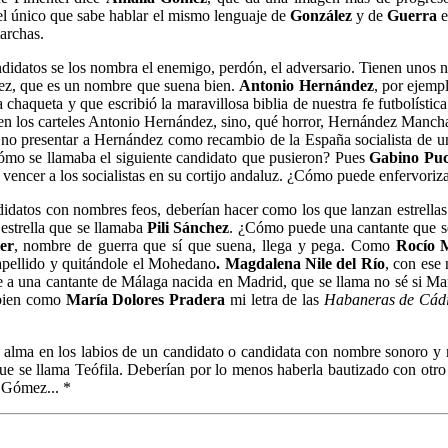
 el único que sabe hablar el mismo lenguaje de
González
y de
Guerra
e
marchas.
idatos se los nombra el enemigo, perdón, el adversario. Tienen unos nom
ez, que es un nombre que suena bien.
Antonio Hernández
, por ejempl
haqueta y que escribió la maravillosa biblia de nuestra fe futbolística
 en los carteles Antonio Hernández, sino, qué horror, Hernández Mancha
de no presentar a Hernández como recambio de la España socialista de
 cómo se llamaba el siguiente candidato que pusieron? Pues
Gabino Pu
 vencer a los socialistas en su cortijo andaluz. ¿Cómo puede enfervoriza
datos con nombres feos, deberían hacer como los que lanzan estrellas 
estrella que se llamaba
Pili Sánchez
. ¿Cómo puede una cantante que s
er
, nombre de guerra que sí que suena, llega y pega. Como
Rocío 
pellido y quitándole el Mohedano
. Magdalena
Nile del Río
, con ese
a una cantante de Málaga nacida en Madrid, que se llama no sé si Marí
 bien como
María Dolores Pradera
mi letra de las
Habaneras de Cád
 el alma en los labios de un candidato o candidata con nombre sonoro y
e se llama Teófila. Deberían por lo menos haberla bautizado con otro 
 Gómez... *