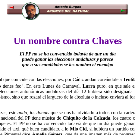
Un nombre contra Chaves
El PP no se ha convencido todavía de que un día
puede ganar las elecciones andaluzas y parece
que a sus candidatos se los nombra el enemigo
al que coincide con las elecciones, por Cádiz andan coreándole a
Teófi
o tienes feo". En este Lunes de Carnaval,
Larra
puro, en que sale e
 elecciones autonómicas andaluzas del día 12 hubiera sido designada
ismo, sino que rozará el larguero de la absoluta o incluso enviará al fon
uzas, este
anda, los donuts
que se nos ha olvidado a todos con la carter
 nacional del PP tiene música de
Chiquito de la Calzada
, los cuatro
 papeles. El PP no se ha convencido todavía de que un día puede ganar
do el taxi, qué buen candidato, a lo
Mío Cid
, si hubiera un partido c
ce Pimentel dice
Amalia Gómez
, que da una imagen más de progreso 