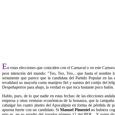
E
n estas elecciones que coinciden con el Carnaval o en este Carnav
peor intención del mundo: "Teo, Teo, Teo... que hasta el nombre l
seriamente que parece que la candidata del Partido Popular en las
revalidará su mayoría como manijero fiel y sumiso del cortijo del felip
Despeñaperros para abajo, la verdad es que toca bastante poco balón.
Hablo, pues, de lo que nadie en estas fechas: de las elecciones andal
empresa y otras venturas económicas de la bonanza, que la campaña
cabalgar los cuatro jinetes del Apocalipsis en forma de pérdida de
apuesta fuerte con un candidato. Si
Manuel Pimentel
no hubiera cogi
esto es, en su estadio del jugador número 12 del PER... Y quien di