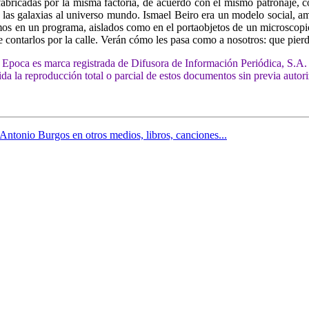
fabricadas por la misma factoría, de acuerdo con el mismo patronaje, con
las galaxias al universo mundo. Ismael Beiro era un modelo social, a
imos en un programa, aislados como en el portaobjetos de un microscopi
ontarlos por la calle. Verán cómo les pasa como a nosotros: que pierden
Epoca es marca registrada de Difusora de Información Periódica, S.A.
da la reproducción total o parcial de estos documentos sin previa autor
 Antonio Burgos en otros medios, libros, canciones...