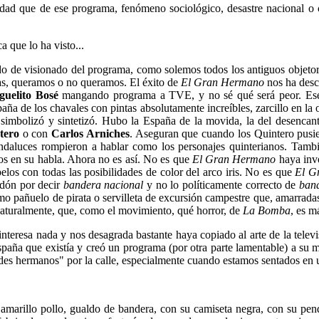
rdad que de ese programa, fenómeno sociológico, desastre nacional o 
a que lo ha visto...
rado de visionado del programa, como solemos todos los antiguos objeto
ías, queramos o no queramos. El éxito de
El Gran Hermano
nos ha descu
guelito Bosé
mangando programa a TVE, y no sé qué será peor. Ese 
aña de los chavales con pintas absolutamente increíbles, zarcillo en la 
imbolizó y sintetizó. Hubo la España de la movida, la del desencant
tero
o con
Carlos Arniches
. Aseguran que cuando los Quintero pusier
andaluces rompieron a hablar como los personajes quinterianos. También
los en su habla. Ahora no es así. No es que
El Gran Hermano
haya inve
elos con todas las posibilidades de color del arco iris. No es que
El G
rdón por decir
bandera nacional
y no lo políticamente correcto de
band
o pañuelo de pirata o servilleta de excursión campestre que, amarradas co
 naturalmente, que, como el movimiento, qué horror, de
La Bomba
, es m
teresa nada y nos desagrada bastante haya copiado al arte de la televi
ta España que existía y creó un programa (por otra parte lamentable) a s
des hermanos" por la calle, especialmente cuando estamos sentados en u
de amarillo pollo, gualdo de bandera, con su camiseta negra, con su pen