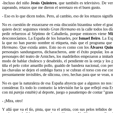
-Incluso del niño
Jesús Quintero
, que también es televisivo. De ve
zapeando, retazos que me dieron el serretazo en el buen gusto.
- Eso es lo que dicen todos. Pero, al cambio, eso de los retazos signific
No es cuestión de enzarzarse en esta discusión bizantina sobre el g
quiero decir: seguimos viendo
Gran Hermano
en la calle todos los d
pedir refuerzos al Séptimo de Caballería, porque entonces viene
Mi
desconocíamos. La España de los Ismaeles, por
Ismael Beiro
. La Esp
la que no han puesto nombre ni etiqueta, más que el programa que s
Hermano
. Que existía antes. Esto no es como con los
Álvarez Quin
personajes sandungueros, dicharacheros, ante el éxito popular, los 
personajes del teatro de Arniches, los madrileños empezaron a imitar
modo de hablar chulesco y desabrido, el pendiente en la oreja y los p
tiña el pelo color amarillo pollo, gualdo de bandera nacional, con pe
las chavalas se dejen el ombligo fuera y se cubran el torso con ese com
presuntamente invisibles, de silicona, creo, hechas para que se vean,
No es que la naturaleza de esa España abyecta que a algunos no nos in
considerar. Es todo lo contrario: la televisión fue la que reflejó es
con mi
pareja estable)
al deporte, juego o pasatiempo de contar "gran
- ¡Mira, otro!
Y allá que va el tío, pista, que va el artista, con sus pelos teñidos 