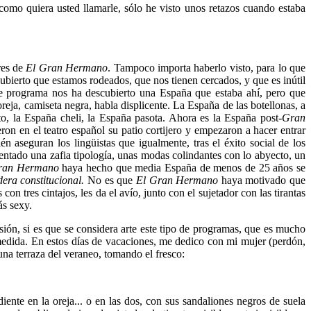
como quiera usted llamarle, sólo he visto unos retazos cuando estaba
res de
El Gran Hermano
. Tampoco importa haberlo visto, para lo que
bierto que estamos rodeados, que nos tienen cercados, y que es inútil
programa nos ha descubierto una España que estaba ahí, pero que
oreja, camiseta negra, habla displicente. La España de las botellonas, a
o, la España cheli, la España pasota. Ahora es la España post-
Gran
on en el teatro español su patio cortijero y empezaron a hacer entrar
 aseguran los lingüistas que igualmente, tras el éxito social de los
ntado una zafia tipología, unas modas colindantes con lo abyecto, un
ran Hermano
haya hecho que media España de menos de 25 años se
era constitucional.
No es que
El Gran Hermano
haya motivado que
n tres cintajos, les da el avío, junto con el sujetador con las tirantas
ás sexy.
sión, si es que se considera arte este tipo de programas, que es mucho
u medida. En estos días de vacaciones, me dedico con mi mujer (perdón,
na terraza del veraneo, tomando el fresco:
diente en la oreja... o en las dos, con sus sandaliones negros de suela