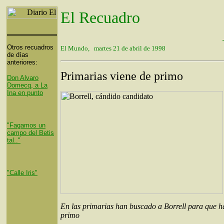
El Recuadro
Otros recuadros
El Mundo, martes 21 de abril de 1998
de días
anteriores:
Primarias viene de primo
Don Alvaro
Domecq, a La
Ina en punto
"Fagamos un
campo del Betis
tal.."
"Calle Iris"
En las primarias han buscado a Borrell para que h
primo