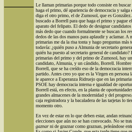
Le llaman primarias porque todo consiste en buscar
haga el primo, dé apariencia de democracia y salga 
diga el otro primo, el de Zumosol, que es González
buscado a Borrell para que haga el primo y pague el
aparato del felipato. El dedo de designar candidatos
más dedo que cuando formalmente se buscan los res
dedos de las dos manos para aplaudir y aclamar. A m
primarias me da la risa tonta y hago preguntas más t
todavía: ¿quién puso a Almunia de secretario gener
quién ha puesto al secretario general de candidato? 
primarias del primo y del primo de Zumosol, hay u
candidato, Almunia, y un cándido, Borrell. Hombre 
Borrell, que se ha creído eso de la democracia inter
partido. Antes creo yo que es la Virgen en persona l
le aparece a Esperanza Ridruejo que en las primaria
PSOE hay democracia interna e igualdad de oportu
Borrell está, en efecto, en la planta de oportunidade
grandes almacenes de la modernidad y del progreso,
caja registradora y la bacaladera de las tarjetas lo ti
momento otro.
En vez de estar en lo que deben estar, andan reinan
elecciones que aún no se han convocado. No se trat
gaznar
ni de graznar como graznan, peleándose entr
Es como si Javier Conde, que esta tarde tiene que m