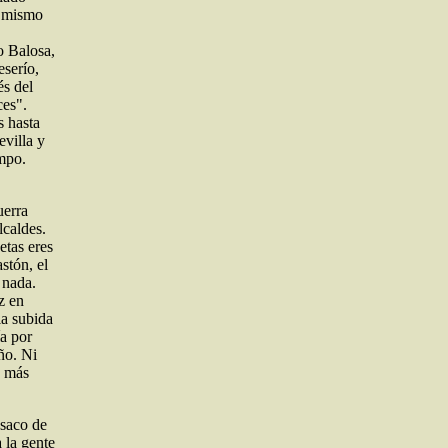
o mismo
o Balosa,
eserío,
és del
ces".
s hasta
evilla y
mpo.
erra
lcaldes.
etas eres
stón, el
 nada.
z en
la subida
ía por
año. Ni
o más
 saco de
 la gente