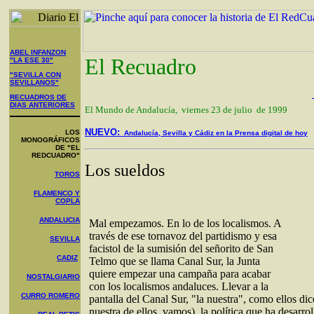
ABEL INFANZON
El Recuadro
"LA ESE 30"
"SEVILLA CON
SEVILLANOS"
RECUADROS DE
DIAS ANTERIORES
El Mundo de Andalucía, viernes 23 de julio de 1999
NUEVO:
LOS
Andalucía, Sevilla y Cádiz en la Prensa digital de hoy
MONOGRÁFICOS
DE "EL
REDCUADRO"
Los sueldos
TOROS
FLAMENCO Y
COPLA
ANDALUCIA
Mal empezamos. En lo de los localismos. A
través de ese tornavoz del partidismo y esa
SEVILLA
facistol de la sumisión del señorito de San
CADIZ
Telmo que se llama Canal Sur, la Junta
quiere empezar una campaña para acabar
NOSTALGIARIO
con los localismos andaluces. Llevar a la
CURRO ROMERO
pantalla del Canal Sur, "la nuestra", como ellos dic
nuestra de ellos, vamos), la política que ha desarro