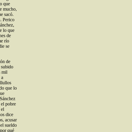
do que
ce mucho,
ue sacó.
o. Perico
Sánchez,
e lo que
nes de
e río
die se
ión de
a subido
s mil
 a
llullos
do que lo
que
 Sánchez
 el pobre
 el
los dice
s, acusar
el sueldo
¿por qué