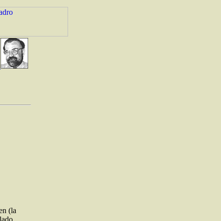
en (la
llado