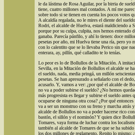
le da lástima de Rosa Aguilar, por la birria de suel
tiene, cuatro millones mal contados. A mí me pare
sobre todo si se tienen en cuenta los pocos votos q
A alcaldía regalada, no le mires el diente del sueld
Rodri, el alcalde de Huelva, estará maldiciendo a 
porque por su culpa, culpita, nos hemos enterado d
ganaba. Parecía pánfilo, y ahí lo tienen: doce millo
pesetas por año, mi Huelva tiene una ría, pero yo m
con lo calentito que se lo llevaba Perico sin que na
enterara, ay, pillín, qué calladito te lo tenías.
Lo peor es lo de Bollullos de la Mitación. A imitac
Sevilla, en la Mitación de Bollullos el alcalde se h
el sueldo, nada, media pringá, un millón seiscienta
pesetas. Se han apresurado a señalarlo con el dedo,
acusarlo. Y, vamos a ver: ¿por qué el alcalde de Bo
no va a poder subirse el sueldo? ¿No hemos queda
más progresista es llegar y subirse el sueldo antes 
ocuparse de ninguna otra cosa? ¿Por qué entonces
va a ser un monstruo con su freno y marcha atrás y
alcalde de Bollullos no va a poder hacerse rico con
bastón, el sillón y el nominón? Y quien dice Bollul
Tomares, vaya forma de luchar contra los localismo
también al alcalde de Tomares de que se ha subido 
los dos millones de reglamento. Repito lo mismo: 