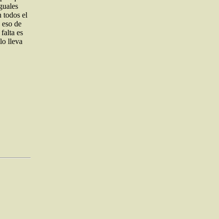
guales
 todos el
 eso de
falta es
lo lleva