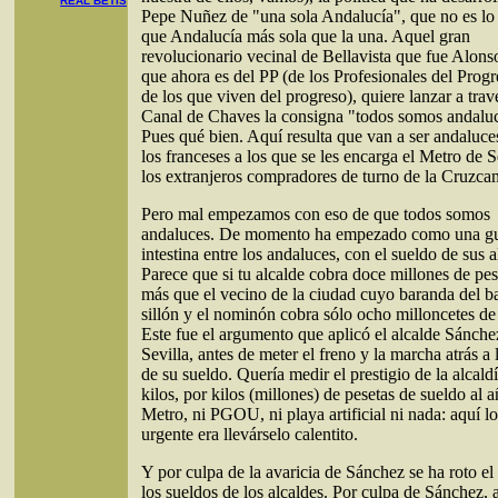
REAL BETIS
Pepe Nuñez de "una sola Andalucía", que no es l
que Andalucía más sola que la una. Aquel gran
revolucionario vecinal de Bellavista que fue Alons
que ahora es del PP (de los Profesionales del Progr
de los que viven del progreso), quiere lanzar a trav
Canal de Chaves la consigna "todos somos andalu
Pues qué bien. Aquí resulta que van a ser andaluce
los franceses a los que se les encarga el Metro de S
los extranjeros compradores de turno de la Cruzca
Pero mal empezamos con eso de que todos somos
andaluces. De momento ha empezado como una gu
intestina entre los andaluces, con el sueldo de sus a
Parece que si tu alcalde cobra doce millones de pes
más que el vecino de la ciudad cuyo baranda del ba
sillón y el nominón cobra sólo ocho milloncetes de
Este fue el argumento que aplicó el alcalde Sánche
Sevilla, antes de meter el freno y la marcha atrás a 
de su sueldo. Quería medir el prestigio de la alcald
kilos, por kilos (millones) de pesetas de sueldo al 
Metro, ni PGOU, ni playa artificial ni nada: aquí l
urgente era llevárselo calentito.
Y por culpa de la avaricia de Sánchez se ha roto el
los sueldos de los alcaldes. Por culpa de Sánchez, a