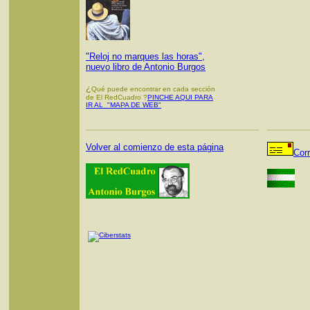
"Reloj no marques las horas",
nuevo libro de Antonio Burgos
¿
Qué puede encontrar en cada sección
de El RedCuadro ?
PINCHE AQUI PARA
IR AL "MAPA DE WEB"
Volver al comienzo de esta página
Cor