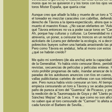
moros que no se quisieron ir y los toros con los ojos v
toros Mister España, que quería criar.
Aunque creo que añadir la lidia y muerte de un toro a 
el toreador es mezclar caracoles con cabrillas, defiendo
derecho de Távora a la ópera-espectáculo, ahora que s
muerto el maestro Kraus. ¿No sacan elefantes en "Aid
qué Távora entonces no va a poder sacar toros en "Ca
Ah, porque hay culturas y culturas. La Generalidad no 
atrevería, un poner, a censurar los troncos en un recita
aizkolaris de Lizarra por defender la ecología, ni a deci
pobrecitos bueyes sufren una hartada arrastrando las p
Pero como Távora es andaluz, leña al mono con estos 
¿qué se habrán creído?
Me quito mi sombrero (de ala ancha) ante la capacidad
de la Generalitat. Yo había visto censurar libros, periód
revistas, secuencias de películas y películas enteras. 
visto prohibir programas de radio, mandar arrancar de l
paradas de los autobuses anuncios con tíos en cueros,
vallas publicitarias carteles de señoras con sus intimid
aire. Pero nunca había visto censurar un toro. Al tiemp
empieza censurando un toro a Távora y se acaba poni
paño de pureza al toro del "Guernica" de Picasso, y pr
la reedición de la Tauromaquia de Goya y del "Llanto po
Sánchez Mejías" de Lorca. Y es que como no son afic
no saben que al toro censurado de "Carmen" lo afeita 
cada función el Barbero de Sevilla...