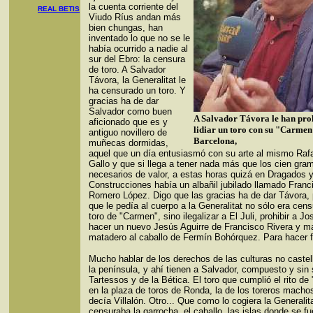
la cuenta corriente del
REAL BETIS
Viudo Ríus andan más
bien chungas, han
inventado lo que no se le
había ocurrido a nadie al
sur del Ebro: la censura
de toro. A Salvador
Távora, la Generalitat le
ha censurado un toro. Y
gracias ha de dar
Salvador como buen
A Salvador Távora le han pro
aficionado que es y
lidiar un toro con su "Carmen
antiguo novillero de
Barcelona,
muñecas dormidas,
aquel que un día entusiasmó con su arte al mismo Rafa
Gallo y que si llega a tener nada más que los cien gra
necesarios de valor, a estas horas quizá en Dragados 
Construcciones había un albañil jubilado llamado Franc
Romero López. Digo que las gracias ha de dar Távora, 
que le pedía al cuerpo a la Generalitat no sólo era cens
toro de "Carmen", sino ilegalizar a El Juli, prohibir a J
hacer un nuevo Jesús Aguirre de Francisco Rivera y m
matadero al caballo de Fermín Bohórquez. Para hacer f
Mucho hablar de los derechos de las culturas no caste
la península, y ahí tienen a Salvador, compuesto y sin 
Tartessos y de la Bética. El toro que cumplió el rito d
en la plaza de toros de Ronda, la de los toreros macho
decía Villalón. Otro... Que como lo cogiera la Generalita
censuraba la garrocha, el caballo, las islas donde se fu