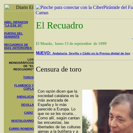
El Recuadro
ABEL INFANZON
"LA ESE 30"
PUNTAS DEL
DIAMANTE
El Mundo, lunes 13 de septiembre de 1999
RECUADROS DE
DIAS ANTERIORES
NUEVO:
Andalucía, Sevilla y Cádiz en la Prensa digital de hoy
LOS
MONOGRÁFICOS
DE "EL
Censura de toro
REDCUADRO"
TOROS
FLAMENCO Y
COPLA
Con razón dicen que la
sociedad catalana es la
ANDALUCIA
más avanzada de
España y lo más
SEVILLA
parecido a Europa. Lo
CADIZ
que no se les ocurra...
Como allí, según cantan
NOSTALGIARIO
las encuestas, las
libertades de las culturas
CURRO ROMERO
ajenas a la butifarra y a