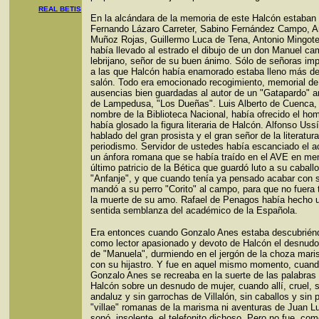
REAL BETIS
En la alcándara de la memoria de este Halcón estaban
Fernando Lázaro Carreter, Sabino Fernández Campo, A
Muñoz Rojas, Guillermo Luca de Tena, Antonio Mingote
había llevado al estrado el dibujo de un don Manuel ca
lebrijano, señor de su buen ánimo. Sólo de señoras im
a las que Halcón había enamorado estaba lleno más d
salón. Todo era emocionado recogimiento, memorial de
ausencias bien guardadas al autor de un "Gatapardo" an
de Lampedusa, "Los Dueñas". Luis Alberto de Cuenca,
nombre de la Biblioteca Nacional, había ofrecido el ho
había glosado la figura literaria de Halcón. Alfonso Uss
hablado del gran prosista y el gran señor de la literatura
periodismo. Servidor de ustedes había escanciado el a
un ánfora romana que se había traído en el AVE en me
último patricio de la Bética que guardó luto a su caballo
"Anfanje", y que cuando tenía ya pensado acabar con s
mandó a su perro "Corito" al campo, para que no fuera 
la muerte de su amo. Rafael de Penagos había hecho 
sentida semblanza del académico de la Española.
Era entonces cuando Gonzalo Anes estaba descubrién
como lector apasionado y devoto de Halcón el desnudo
de "Manuela", durmiendo en el jergón de la choza mar
con su hijastro. Y fue en aquel mismo momento, cuan
Gonzalo Anes se recreaba en la suerte de las palabras
Halcón sobre un desnudo de mujer, cuando allí, cruel,
andaluz y sin garrochas de Villalón, sin caballos y sin p
"villae" romanas de la marisma ni aventuras de Juan L
sonó, insolente, el telefonito dichoso. Pero no fue, com