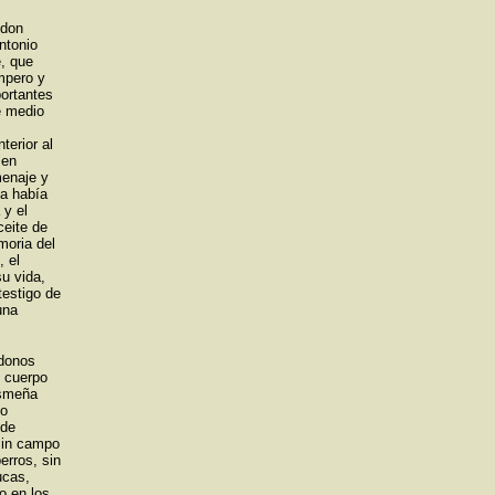
 don
ntonio
, que
mpero y
portantes
e medio
terior al
 en
menaje y
ía había
 y el
ceite de
moria del
, el
u vida,
testigo de
una
donos
 cuerpo
ismeña
do
 de
 sin campo
erros, sin
ucas,
o en los