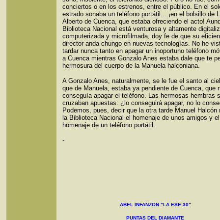
conciertos o en los estrenos, entre el público. En el s
estrado sonaba un teléfono portátil... ¡en el bolsillo de 
Alberto de Cuenca, que estaba ofreciendo el acto! Aun
Biblioteca Nacional está venturosa y altamente digitali
computerizada y microfilmada, doy fe de que su eficien
director anda chungo en nuevas tecnologías. No he vis
tardar nunca tanto en apagar un inoportuno teléfono m
a Cuenca mientras Gonzalo Anes estaba dale que te pe
hermosura del cuerpo de la Manuela halconiana.
A Gonzalo Anes, naturalmente, se le fue el santo al ci
que de Manuela, estaba ya pendiente de Cuenca, que 
conseguía apagar el teléfono. Las hermosas hembras 
cruzaban apuestas: ¿lo conseguirá apagar, no lo conse
Podemos, pues, decir que la otra tarde Manuel Halcón 
la Biblioteca Nacional el homenaje de unos amigos y el
homenaje de un teléfono portátil.
-
ABEL INFANZON "LA ESE 30"
PUNTAS DEL DIAMANTE