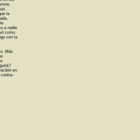
olemne
Luis
que la
zada,
te
to a nadie
óvil como
go con la
elo. Más
no
se
guirá?
recibió en
 contra-