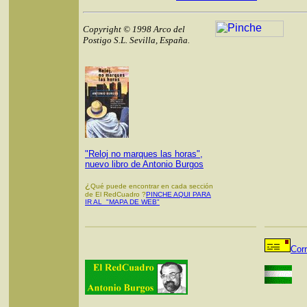
Copyright © 1998 Arco del
Postigo S.L. Sevilla, España.
"Reloj no marques las horas",
nuevo libro de Antonio Burgos
¿
Qué puede encontrar en cada sección
de El RedCuadro ?
PINCHE AQUI PARA
IR AL "MAPA DE WEB"
Cor