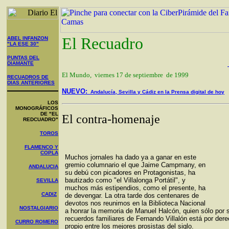
El Recuadro
ABEL INFANZON
"LA ESE 30"
PUNTAS DEL
DIAMANTE
El Mundo, viernes 17 de septiembre de 1999
RECUADROS DE
DIAS ANTERIORES
NUEVO:
Andalucía, Sevilla y Cádiz en la Prensa digital de hoy
LOS
MONOGRÁFICOS
DE "EL
El contra-homenaje
REDCUADRO"
TOROS
FLAMENCO Y
COPLA
Muchos jornales ha dado ya a ganar en este
gremio columnario el que Jaime Campmany, en
ANDALUCIA
su debú con picadores en Protagonistas, ha
bautizado como "el Villalonga Portátil", y
SEVILLA
muchos más estipendios, como el presente, ha
CADIZ
de devengar. La otra tarde dos centenares de
devotos nos reunimos en la Biblioteca Nacional
NOSTALGIARIO
a honrar la memoria de Manuel Halcón, quien sólo por 
recuerdos familiares de Fernando Villalón está por der
CURRO ROMERO
propio entre los mejores prosistas del siglo.