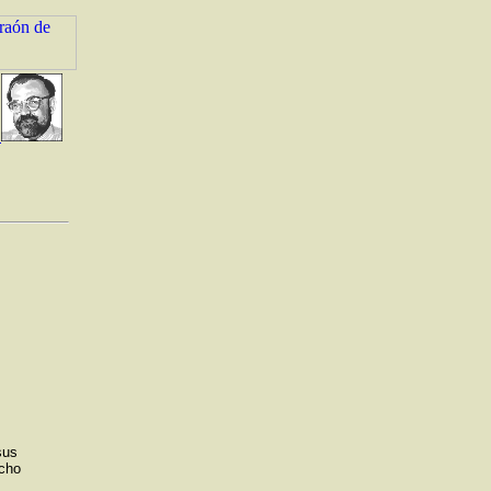
sus
echo