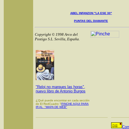
ABEL INFANZON "LA ESE 30"
PUNTAS DEL DIAMANTE
Copyright © 1998 Arco del
Postigo S.L. Sevilla, España.
"Reloj no marques las horas",
nuevo libro de Antonio Burgos
¿
Qué puede encontrar en cada sección
de El RedCuadro ?
PINCHE AQUI PARA
IR AL "MAPA DE WEB"
Cor