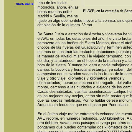
tribu de los indios
REAL BETIS
motorolos, ahora, en las
El AVE, en la estación de San
horas muertas entre
Madrid y Sevilla, me he
fijado en algo que no debe mover a la sonrisa, sino quiz
desolación de la quimera. Verán.
De Santa Justa a estación de Atocha y viceversa he vi
el AVE en todas las estaciones del año. He visto brotar
primavera en las breñas de Sierra Morena, dorar el otoñ
chopos de las riveras del Guadalquivir y terminen uste
mismos de construir las restantes estaciones en este p
la manera de Vivaldi mismo. He viajado temprano, con 
del día, y al atardecer; en el hueco de la mañana y a la
hora de la siesta. Y nunca he visto a nadie trabajando 
campo, la bucólica y horaciana estampa, ya saben, del
campesino con el azadón sacando los frutos de la tierra
viaje y otro viaje, kilómetros y kilómetros yermos y
deshabitados, fueran de secano o de regadío, del valle 
monte, cercanos a las ciudades o alejados de los cami
Casas deshabitadas, casillas abandonadas, cortijos hu
en las majadas hay ovejas, están sin más pastor que l
que las cercas metálicas. Por no hablar de ese monum
Arqueología Industrial que es el paso por Puertollano.
En el último viaje me he entretenido echando las cuent
AVE recorre, en números redondos, 500 kilómetros. A u
otro del tren, vayan unos paisajes de vega por otros de 
pongamos que puedes contemplar dos kilómetros de 
decir, que en el viaje puedes contemplar 2.000 kilómet