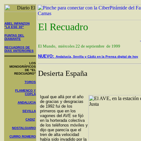
El Recuadro
ABEL INFANZON
"LA ESE 30"
PUNTAS DEL
DIAMANTE
El Mundo, miércoles 22 de septiembre de 1999
RECUADROS DE
DIAS ANTERIORES
NUEVO:
Andalucía, Sevilla y Cádiz en la Prensa digital de hoy
LOS
MONOGRÁFICOS
DE "EL
Desierta España
REDCUADRO"
TOROS
FLAMENCO Y
COPLA
Igual que allá por el año
de gracias y desgracias
ANDALUCIA
de 1992 fui de los
primeros que en los
SEVILLA
vagones del AVE se fijó
CADIZ
en la horterada colectiva
de los teléfonos móviles y
NOSTALGIARIO
dijo que parecía que el
tren de alta velocidad
CURRO ROMERO
había sido invadido por la