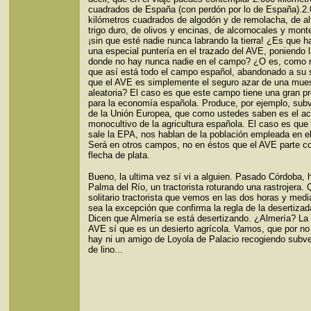
cuadrados de España (con perdón por lo de España).2
kilómetros cuadrados de algodón y de remolacha, de alf
trigo duro, de olivos y encinas, de alcornocales y monte
¡sin que esté nadie nunca labrando la tierra! ¿Es que h
una especial puntería en el trazado del AVE, poniendo l
donde no hay nunca nadie en el campo? ¿O es, como
que así está todo el campo español, abandonado a su s
que el AVE es simplemente el seguro azar de una mue
aleatoria? El caso es que este campo tiene una gran p
para la economía española. Produce, por ejemplo, sub
de la Unión Europea, que como ustedes saben es el ac
monocultivo de la agricultura española. El caso es qu
sale la EPA, nos hablan de la población empleada en e
Será en otros campos, no en éstos que el AVE parte c
flecha de plata.
Bueno, la ultima vez sí vi a alguien. Pasado Córdoba, 
Palma del Río, un tractorista roturando una rastrojera.
solitario tractorista que vemos en las dos horas y med
sea la excepción que confirma la regla de la desertiza
Dicen que Almería se está desertizando. ¿Almería? La 
AVE sí que es un desierto agrícola. Vamos, que por no
hay ni un amigo de Loyola de Palacio recogiendo subv
de lino...