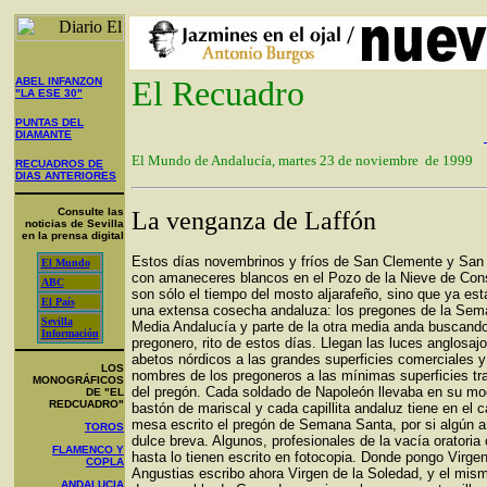
El Recuadro
ABEL INFANZON
"LA ESE 30"
PUNTAS DEL
DIAMANTE
El Mundo de Andalucía, martes 23 de noviembre de 1999
RECUADROS DE
DIAS ANTERIORES
Consulte las
La venganza de Laffón
noticias de Sevilla
en la prensa digital
Estos días novembrinos y fríos de San Clemente y San
El Mundo
con amaneceres blancos en el Pozo de la Nieve de Con
ABC
son sólo el tiempo del mosto aljarafeño, sino que ya es
El País
una extensa cosecha andaluza: los pregones de la Sem
Sevilla
Media Andalucía y parte de la otra media anda buscand
Información
pregonero, rito de estos días. Llegan las luces anglosaj
abetos nórdicos a las grandes superficies comerciales y 
LOS
nombres de los pregoneros a las mínimas superficies tr
MONOGRÁFICOS
del pregón. Cada soldado de Napoleón llevaba en su moc
DE "EL
REDCUADRO"
bastón de mariscal y cada capillita andaluz tiene en el 
mesa escrito el pregón de Semana Santa, por si algún 
TOROS
dulce breva. Algunos, profesionales de la vacía oratoria 
FLAMENCO Y
hasta lo tienen escrito en fotocopia. Donde pongo Virgen
COPLA
Angustias escribo ahora Virgen de la Soledad, y el mis
ANDALUCIA