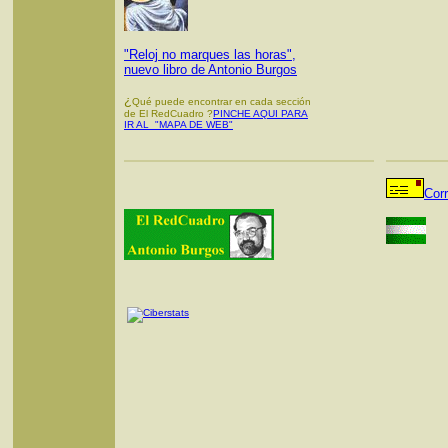
"Reloj no marques las horas",
nuevo libro de Antonio Burgos
¿
Qué puede encontrar en cada sección
de El RedCuadro ?
PINCHE AQUI PARA
IR AL "MAPA DE WEB"
Cor