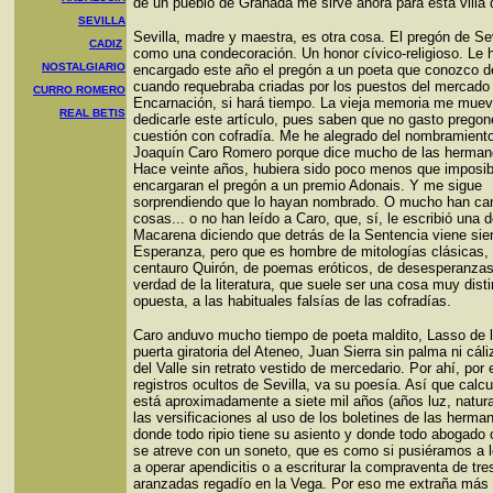
de un pueblo de Granada me sirve ahora para esta villa 
SEVILLA
Sevilla, madre y maestra, es otra cosa. El pregón de Sev
CADIZ
como una condecoración. Un honor cívico-religioso. Le 
NOSTALGIARIO
encargado este año el pregón a un poeta que conozco 
cuando requebraba criadas por los puestos del mercado 
CURRO ROMERO
Encarnación, si hará tiempo. La vieja memoria me muev
REAL BETIS
dedicarle este artículo, pues saben que no gasto pregon
cuestión con cofradía. Me he alegrado del nombramient
Joaquín Caro Romero porque dice mucho de las herman
Hace veinte años, hubiera sido poco menos que imposib
encargaran el pregón a un premio Adonais. Y me sigue
sorprendiendo que lo hayan nombrado. O mucho han ca
cosas... o no han leído a Caro, que, sí, le escribió una 
Macarena diciendo que detrás de la Sentencia viene sie
Esperanza, pero que es hombre de mitologías clásicas,
centauro Quirón, de poemas eróticos, de desesperanzas
verdad de la literatura, que suele ser una cosa muy disti
opuesta, a las habituales falsías de las cofradías.
Caro anduvo mucho tiempo de poeta maldito, Lasso de l
puerta giratoria del Ateneo, Juan Sierra sin palma ni cáli
del Valle sin retrato vestido de mercedario. Por ahí, por
registros ocultos de Sevilla, va su poesía. Así que calc
está aproximadamente a siete mil años (años luz, natur
las versificaciones al uso de los boletines de las herma
donde todo ripio tiene su asiento y donde todo abogado
se atreve con un soneto, que es como si pusiéramos a 
a operar apendicitis o a escriturar la compraventa de tre
aranzadas regadío en la Vega. Por eso me extraña más 