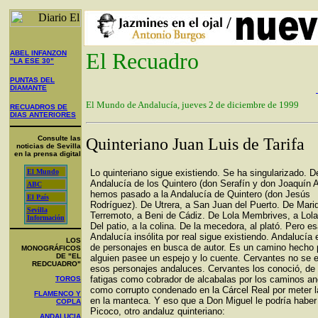
El Recuadro
ABEL INFANZON
"LA ESE 30"
PUNTAS DEL
DIAMANTE
El Mundo de Andalucía, jueves 2 de diciembre de 1999
RECUADROS DE
DIAS ANTERIORES
Consulte las
Quinteriano Juan Luis de Tarifa
noticias de Sevilla
en la prensa digital
El Mundo
Lo quinteriano sigue existiendo. Se ha singularizado. D
Andalucía de los Quintero (don Serafín y don Joaquín A
ABC
hemos pasado a la Andalucía de Quintero (don Jesús
El País
Rodríguez). De Utrera, a San Juan del Puerto. De Mariq
Sevilla
Terremoto, a Beni de Cádiz. De Lola Membrives, a Lola
Información
Del patio, a la colina. De la mecedora, al plató. Pero e
Andalucía insólita por real sigue existiendo. Andalucía 
LOS
de personajes en busca de autor. Es un camino hecho 
MONOGRÁFICOS
DE "EL
alguien pasee un espejo y lo cuente. Cervantes no se e
REDCUADRO"
esos personajes andaluces. Cervantes los conoció, de
fatigas como cobrador de alcabalas por los caminos a
TOROS
como corrupto condenado en la Cárcel Real por meter 
FLAMENCO Y
en la manteca. Y eso que a Don Miguel le podría haber
COPLA
Picoco, otro andaluz quinteriano:
ANDALUCIA