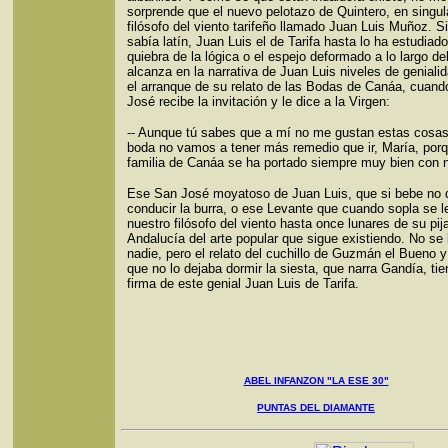
sorprende que el nuevo pelotazo de Quintero, en singul
filósofo del viento tarifeño llamado Juan Luis Muñoz. S
sabía latín, Juan Luis el de Tarifa hasta lo ha estudiado
quiebra de la lógica o el espejo deformado a lo largo d
alcanza en la narrativa de Juan Luis niveles de genial
el arranque de su relato de las Bodas de Canáa, cuan
José recibe la invitación y le dice a la Virgen:
-- Aunque tú sabes que a mí no me gustan estas cosas
boda no vamos a tener más remedio que ir, María, por
familia de Canáa se ha portado siempre muy bien con n
Ese San José moyatoso de Juan Luis, que si bebe no 
conducir la burra, o ese Levante que cuando sopla se le
nuestro filósofo del viento hasta once lunares de su pi
Andalucía del arte popular que sigue existiendo. No se 
nadie, pero el relato del cuchillo de Guzmán el Bueno 
que no lo dejaba dormir la siesta, que narra Gandía, tie
firma de este genial Juan Luis de Tarifa.
ABEL INFANZON "LA ESE 30"
PUNTAS DEL DIAMANTE