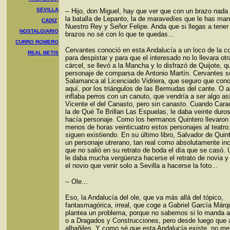
SEVILLA
-- Hijo, don Miguel, hay que ver que con un brazo nada
la batalla de Lepanto, la de maravedíes que le has ma
CADIZ
Nuestro Rey y Señor Felipe. Anda que si llegas a tener
NOSTALGIARIO
brazos no sé con lo que te quedas...
CURRO ROMERO
Cervantes conoció en esta Andalucía a un loco de la co
REAL BETIS
para despistar y para que el interesado no lo llevara otr
cárcel, se llevó a la Mancha y lo disfrazó de Quijote, q
personaje de comparsa de Antonio Martín. Cervantes se
Salamanca al Licenciado Vidriera, que seguro que cono
aquí, por los triángulos de las Bermudas del cante. O a
inflaba perros con un canuto, que vendría a ser algo a
Vicente el del Canasto, pero sin canasto. Cuando Cara
la de Qué Te Brillan Las Espuelas, le daba veinte duros
hacía personaje. Como los hermanos Quintero llevaron
menos de horas veinticuatro estos personajes al teatro
siguen existiendo. En su último libro, Salvador de Quin
un personaje utrerano, tan real como absolutamente incr
que no salió en su retrato de boda el día que se casó.
le daba mucha vergüenza hacerse el retrato de novia y
el novio que venir solo a Sevilla a hacerse la foto...
-- Ole...
Eso, la Andalucía del ole, que va más allá del tópico,
fantasmagórica, irreal, que coge a Gabriel García Már
plantea un problema, porque no sabemos si lo manda 
o a Dragados y Construcciones, pero desde luego que 
albañiles. Y como sé que esta Andalucía existe, no me