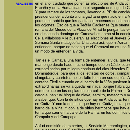
en el año, cuidado que poner las elecciones de Andalucí
REAL BETIS
España y de la Humanidad en el segundo domingo de Ca
Y para remate de los tomates, llevando el PP de candida
presidencia de la Junta a una gaditana que nació en la 
porque es sabido que los gaditanos nacemos donde nos
los cojones. Eso de que a Teófila Gadirense (que suena 
romana del Museo de la Plaza de Mina) le pongan las e
en el segundo domingo de Carnaval es como si la candi
Celia Villalobos y le pusieran las elecciones el Jueves S
Semana Santa malagueña. Una cosa así, que ni Aznar 
entienden, porque no saben que el Carnaval no es una fi
un modo de entender la vida.
Tan es el Carnaval una forma de entender la vida, que t
mantengo desde hace mucho tiempo que en Cádiz ocur
extraordinarias por milagro continuo del dios Hércules F
Dominatorque, para que a los letristas de coros, compar
chirigotas y cuartetos no les falte tema en sus cuplés. 
cantaba Fletilla cuando en el barrio de la Viña pusieron 
extraordinarias se va a quedar en nada, porque habrá qu
cómo reluce en las coplas en esa calle de la Palma... 
caído el habitual bloque de nieve, aerolito, meteorito o 
a saber qué. Con la de sitios que hay en Andalucía, ten
en Cádiz. Y con la de sitios que hay en Cádiz, tenia que
barrio de la Viña. Y con la de sitios hermosos que hay e
tenía que caer en la calle de la Palma, en los dominios 
Carapalo y del Carapapa.
Así ni comisión de expertos, ni Servicio Meteorológico, 