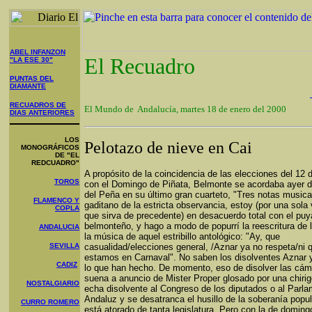
ABEL INFANZON
El Recuadro
"LA ESE 30"
PUNTAS DEL
DIAMANTE
RECUADROS DE
El Mundo de Andalucía, martes 18 de enero del 2000
DIAS ANTERIORES
LOS
Pelotazo de nieve en Cai
MONOGRÁFICOS
DE "EL
REDCUADRO"
A propósito de la coincidencia de las elecciones del 12
TOROS
con el Domingo de Piñata, Belmonte se acordaba ayer 
del Peña en su último gran cuarteto, "Tres notas musica
FLAMENCO Y
gaditano de la estricta observancia, estoy (por una sola 
COPLA
que sirva de precedente) en desacuerdo total con el pu
belmonteño, y hago a modo de popurrí la reescritura de l
ANDALUCIA
la música de aquel estribillo antológico: "Ay, que
SEVILLA
casualidad/elecciones general, /Aznar ya no respeta/ni 
estamos en Carnaval". No saben los disolventes Aznar
CADIZ
lo que han hecho. De momento, eso de disolver las cá
suena a anuncio de Mister Proper glosado por una chirig
NOSTALGIARIO
echa disolvente al Congreso de los diputados o al Parl
Andaluz y se desatranca el husillo de la soberanía popul
CURRO ROMERO
está atorado de tanta legislatura. Pero con la de domin