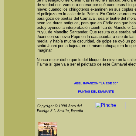
de Investigaciones Científicas ni leche Pascual. Ahora 
de verdad nos vamos a enterar por qué caen esos bloq
nieve: cuando los chirigoteros examinen en sus coplas 
el pellejazo en la calle de la Palma. En Cádiz ocurren e
para gozo de poetas del Carnaval, sea el buitre del mo
sean los duros antiguos, para que en Cádiz den que hab
estoy oyendo la interpretación científica de Manolo el Ca
Yuyu, de Manolito Santander. Que resulta que estaba mi
Juani con su novio Pepe en la casapuerta, a eso de las 
media, y había mucha oscuridad, de golpe se oyó un por
sintió Juani por la bajera, en el mismo chupapiera lo qu
imaginar.
Nunca mejor dicho que lo del bloque de nieve en la calle
Palma sí que va a ser el pelotazo de este Carnaval elect
ABEL INFANZON "LA ESE 30"
PUNTAS DEL DIAMANTE
Copyright © 1998 Arco del
Postigo S.L. Sevilla, España.