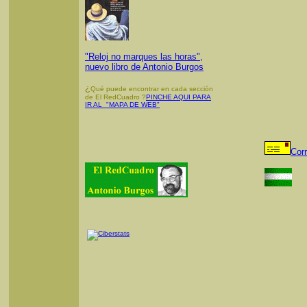
"Reloj no marques las horas",
nuevo libro de Antonio Burgos
¿
Qué puede encontrar en cada sección
de El RedCuadro ?
PINCHE AQUI PARA
IR AL "MAPA DE WEB"
Cor