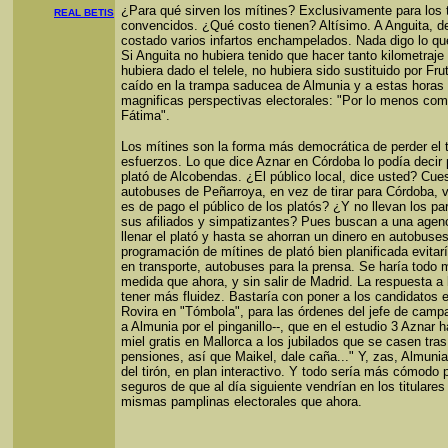
¿Para qué sirven los mítines? Exclusivamente para los t
REAL BETIS
convencidos. ¿Qué costo tienen? Altísimo. A Anguita, 
costado varios infartos enchampelados. Nada digo lo qu
Si Anguita no hubiera tenido que hacer tanto kilometraje 
hubiera dado el telele, no hubiera sido sustituido por Fru
caído en la trampa saducea de Almunia y a estas horas 
magnificas perspectivas electorales: "Por lo menos com
Fátima".
Los mítines son la forma más democrática de perder el 
esfuerzos. Lo que dice Aznar en Córdoba lo podía decir
plató de Alcobendas. ¿El público local, dice usted? Cue
autobuses de Peñarroya, en vez de tirar para Córdoba, 
es de pago el público de los platós? ¿Y no llevan los pa
sus afiliados y simpatizantes? Pues buscan a una agenc
llenar el plató y hasta se ahorran un dinero en autobuse
programación de mítines de plató bien planificada evitar
en transporte, autobuses para la prensa. Se haría todo
medida que ahora, y sin salir de Madrid. La respuesta a 
tener más fluidez. Bastaría con poner a los candidatos e
Rovira en "Tómbola", para las órdenes del jefe de campa
a Almunia por el pinganillo--, que en el estudio 3 Aznar 
miel gratis en Mallorca a los jubilados que se casen tras
pensiones, así que Maikel, dale caña..." Y, zas, Almunia
del tirón, en plan interactivo. Y todo sería más cómodo 
seguros de que al día siguiente vendrían en los titulare
mismas pamplinas electorales que ahora.