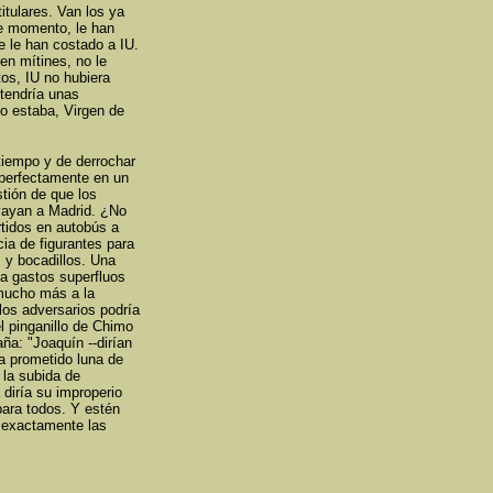
itulares. Van los ya
de momento, le han
e le han costado a IU.
en mítines, no le
tos, IU no hubiera
tendría unas
o estaba, Virgen de
tiempo y de derrochar
 perfectamente en un
stión de que los
vayan a Madrid. ¿No
rtidos en autobús a
ia de figurantes para
s y bocadillos. Una
ía gastos superfluos
 mucho más a la
los adversarios podría
l pinganillo de Chimo
ña: "Joaquín --dirían
ha prometido luna de
 la subida de
 diría su improperio
para todos. Y estén
s exactamente las