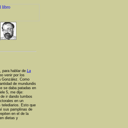
l, para hablar de
La
 venir por los
a a González. Como
cantidad de mundundis
te se daba patadas en
ele 5, me dije:
s de ir dando tumbos
ctorales en un
s telediarios. Esto que
uí sus pamplinas de
repiten en el de la
en dietas y