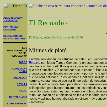
ABEL INFANZON
El Recuadro
"LA ESE 30"
PUNTAS DEL
DIAMANTE
RECUADROS DE
El Mundo, miércoles 8 de marzo del 2000
DIAS ANTERIORES
LOS
Mítines de plató
MONOGRÁFICOS
DE "EL
REDCUADRO"
Entraba servidor en los estudios de Tele 5 en Fuencarra
TOROS
Esencia
con María Teresa Campos, y en esto que me veo
pasillos a un tío gordinflote que se parecía una hartad
FLAMENCO Y
que era González. ¿Y saben por qué lo conocí? Por la 
COPLA
y cogecosas que llevaba en derredor, y por cómo la gen
el culo para saludarle. Y en viendo a González salir de T
ANDALUCIA
hombre, ya era hora de que por fin se dejen de tontería
hasta Oviedo o hasta Jaén para decir tres pamplinas ele
SEVILLA
polideportivo para buscar titulares en los periódicos y lo
CADIZ
hace González está muy bien: viene a un plató, dice aq
mitin, las sacan en el telediario de las 3 de la tarde, las 
NOSTALGIARIO
noche y así nos hemos ahorrado un dinero muy curioso 
kilometraje.
CURRO ROMERO