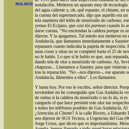
REAL BETIS
instalación. Metieron un aparato muy de tecnología 
del agua caliente y, oh, qué espanto, el chisme, en 
la cuenta del supermercado, dijo que aquello era un
tela marinera del telón de monóxido de carbono, es
yemas El Ecijano, que
casi tós parman
cuando lo asp
darse cuenta. "No enciendan la caldera porque es un
dijeron. Y la apagamos. Tal miedo nos metieron en 
Andalucía, que llamamos inmediatamente a Saunier
reparasen cuanto indicaba la papela de inspección.
unas cosas y otras no se completó hasta el 25 de n
no le hablo. Lo que sí le hablo es que, aun reparada,
dando tela de olor a monóxido de carbono. Ay, Sevil
chapuzas... Llamamos a Saunier, para que vinieran
tras la reparación. "No --nos dijeron--, ese aparato s
Andalucía, llámenlos a ellos". Los llamamos.
Y hasta hoy. Por eso le escribo, señor director. Por
noviembre no he conseguido que Gas Andalucía ven
de rutina si la caldera da monóxido o no lo da, si es
canguelo el que hace persistir este olor tan sospec
a todos los teléfonos posibles de Gas Andalucía. A
¿Atención al Cliente? A la calle Rivero, a Eduardo 
nos dijeron de SGS Tecnos, a Urgencias del Gas (9
Jorge Gross, que dicen que es importantísimo. Meno
Argelia, hemos llamado a todo aquel lugar relaciona