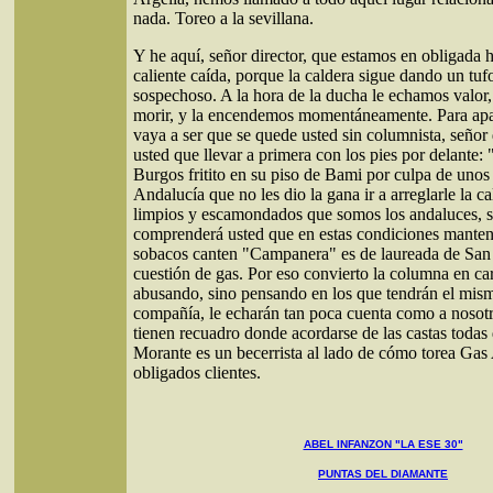
nada. Toreo a la sevillana.
Y he aquí, señor director, que estamos en obligada 
caliente caída, porque la caldera sigue dando un tu
sospechoso. A la hora de la ducha le echamos valor
morir, y la encendemos momentáneamente. Para apa
vaya a ser que se quede usted sin columnista, señor 
usted que llevar a primera con los pies por delante:
Burgos fritito en su piso de Bami por culpa de unos
Andalucía que no les dio la gana ir a arreglarle la c
limpios y escamondados que somos los andaluces, se
comprenderá usted que en estas condiciones mantene
sobacos canten "Campanera" es de laureada de San
cuestión de gas. Por eso convierto la columna en car
abusando, sino pensando en los que tendrán el mis
compañía, le echarán tan poca cuenta como a nosot
tienen recuadro donde acordarse de las castas todas
Morante es un becerrista al lado de cómo torea Gas
obligados clientes.
ABEL INFANZON "LA ESE 30"
PUNTAS DEL DIAMANTE