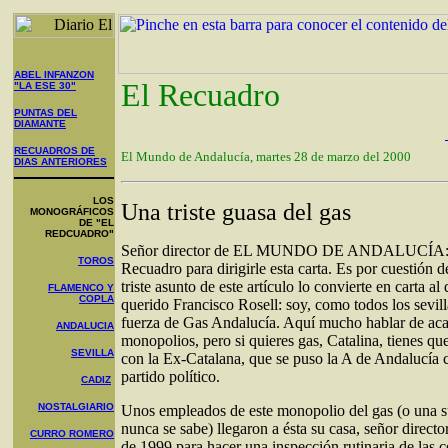
ABEL INFANZON
El Recuadro
"LA ESE 30"
PUNTAS DEL
DIAMANTE
RECUADROS DE
El Mundo de Andalucía, martes 28 de marzo del 2000
DIAS ANTERIORES
LOS
Una triste guasa del gas
MONOGRÁFICOS
DE "EL
REDCUADRO"
Señor director de EL MUNDO DE ANDALUCÍA: p
TOROS
Recuadro para dirigirle esta carta. Es por cuestión d
triste asunto de este artículo lo convierte en carta al 
FLAMENCO Y
COPLA
querido Francisco Rosell: soy, como todos los sevill
fuerza de Gas Andalucía. Aquí mucho hablar de aca
ANDALUCIA
monopolios, pero si quieres gas, Catalina, tienes que
SEVILLA
con la Ex-Catalana, que se puso la A de Andalucía
partido político.
CADIZ
NOSTALGIARIO
Unos empleados de este monopolio del gas (o una s
nunca se sabe) llegaron a ésta su casa, señor directo
CURRO ROMERO
de 1999 para hacer una inspección rutinaria de las c