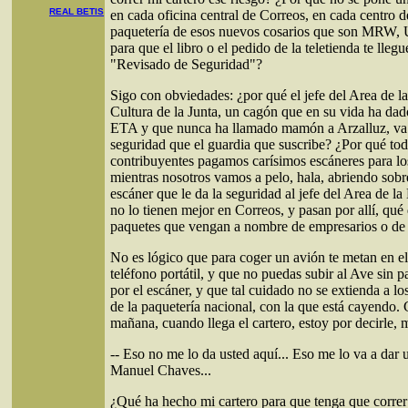
REAL BETIS
en cada oficina central de Correos, en cada centro d
paquetería de esos nuevos cosarios que son MRW,
para que el libro o el pedido de la teletienda te lleg
"Revisado de Seguridad"?
Sigo con obviedades: ¿por qué el jefe del Area de l
Cultura de la Junta, un cagón que en su vida ha dado
ETA y que nunca ha llamado mamón a Arzalluz, va 
seguridad que el guardia que suscribe? ¿Por qué tod
contribuyentes pagamos carísimos escáneres para los
mientras nosotros vamos a pelo, hala, abriendo sob
escáner que le da la seguridad al jefe del Area de la
no lo tienen mejor en Correos, y pasan por allí, qué 
paquetes que vengan a nombre de empresarios o de 
No es lógico que para coger un avión te metan en el
teléfono portátil, y que no puedas subir al Ave sin pa
por el escáner, y que tal cuidado no se extienda a lo
de la paquetería nacional, con la que está cayendo
mañana, cuando llega el cartero, estoy por decirle,
-- Eso no me lo da usted aquí... Eso me lo va a dar u
Manuel Chaves...
¿Qué ha hecho mi cartero para que tenga que correr 