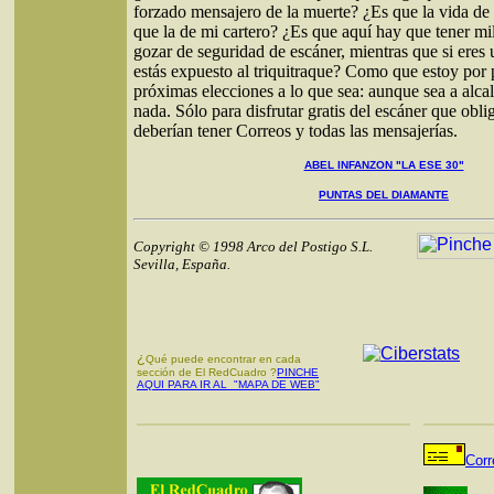
forzado mensajero de la muerte? ¿Es que la vida d
que la de mi cartero? ¿Es que aquí hay que tener mi
gozar de seguridad de escáner, mientras que si eres
estás expuesto al triquitraque? Como que estoy por 
próximas elecciones a lo que sea: aunque sea a alc
nada. Sólo para disfrutar gratis del escáner que obl
deberían tener Correos y todas las mensajerías.
ABEL INFANZON "LA ESE 30"
PUNTAS DEL DIAMANTE
Copyright © 1998 Arco del Postigo S.L.
Sevilla, España.
¿
Qué puede encontrar en cada
sección de El RedCuadro ?
PINCHE
AQUI PARA IR AL "MAPA DE WEB"
Corr