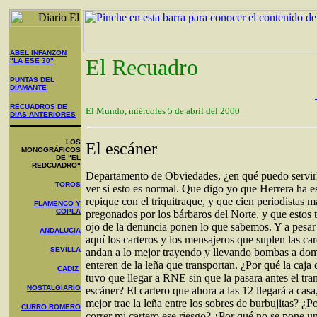
ABEL INFANZON
El Recuadro
"LA ESE 30"
PUNTAS DEL
DIAMANTE
RECUADROS DE
El Mundo, miércoles 5 de abril del 2000
DIAS ANTERIORES
LOS
El escáner
MONOGRÁFICOS
DE "EL
REDCUADRO"
Departamento de Obviedades, ¿en qué puedo servir
TOROS
ver si esto es normal. Que digo yo que Herrera ha e
repique con el triquitraque, y que cien periodistas 
FLAMENCO Y
COPLA
pregonados por los bárbaros del Norte, y que estos 
ojo de la denuncia ponen lo que sabemos. Y a pesar 
ANDALUCIA
aquí los carteros y los mensajeros que suplen las ca
SEVILLA
andan a lo mejor trayendo y llevando bombas a domi
enteren de la leña que transportan. ¿Por qué la caja
CADIZ
tuvo que llegar a RNE sin que la pasara antes el tra
NOSTALGIARIO
escáner? El cartero que ahora a las 12 llegará a casa
mejor trae la leña entre los sobres de burbujitas? ¿P
CURRO ROMERO
correr mi cartero ese riesgo? ¿Por qué no se pone un