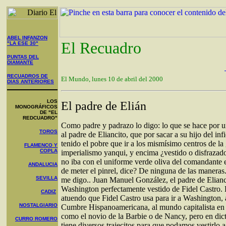
ABEL INFANZON
El Recuadro
"LA ESE 30"
PUNTAS DEL
DIAMANTE
RECUADROS DE
El Mundo, lunes 10 de abril del 2000
DIAS ANTERIORES
LOS
El padre de Elián
MONOGRÁFICOS
DE "EL
REDCUADRO"
Como padre y padrazo lo digo: lo que se hace por un
TOROS
al padre de Eliancito, que por sacar a su hijo del infi
tenido el pobre que ir a los mismísimo centros de la
FLAMENCO Y
COPLA
imperialismo yanqui, y encima ¿vestido o disfrazad
no iba con el uniforme verde oliva del comandante 
ANDALUCIA
de meter el pinrel, dice? De ninguna de las maneras.
SEVILLA
me digo.. Juan Manuel González, el padre de Elianci
Washington perfectamente vestido de Fidel Castro. 
CADIZ
atuendo que Fidel Castro usa para ir a Washington,
NOSTALGIARIO
Cumbre Hispanoamericana, al mundo capitalista en 
como el novio de la Barbie o de Nancy, pero en dic
CURRO ROMERO
tiene diversos trajecitos para que podamos vestirlo a