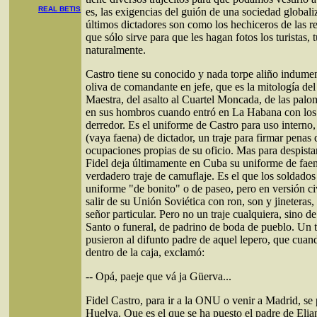
REAL BETIS
es, las exigencias del guión de una sociedad global
últimos dictadores son como los hechiceros de las re
que sólo sirve para que les hagan fotos los turistas, 
naturalmente.
Castro tiene su conocido y nada torpe aliño indumen
oliva de comandante en jefe, que es la mitología del
Maestra, del asalto al Cuartel Moncada, de las palom
en sus hombros cuando entró en La Habana con los
derredor. Es el uniforme de Castro para uso interno, 
(vaya faena) de dictador, un traje para firmar penas 
ocupaciones propias de su oficio. Mas para despista
Fidel deja últimamente en Cuba su uniforme de faen
verdadero traje de camuflaje. Es el que los soldados
uniforme "de bonito" o de paseo, pero en versión civ
salir de su Unión Soviética con ron, son y jineteras,
señor particular. Pero no un traje cualquiera, sino d
Santo o funeral, de padrino de boda de pueblo. Un 
pusieron al difunto padre de aquel lepero, que cuan
dentro de la caja, exclamó:
-- Opá, paeje que vá ja Güerva...
Fidel Castro, para ir a la ONU o venir a Madrid, se p
Huelva. Que es el que se ha puesto el padre de Elian