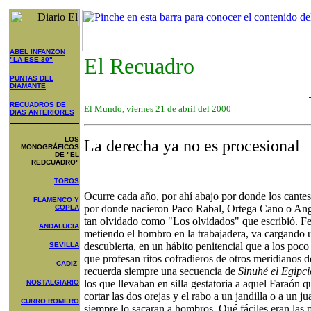
ABEL INFANZON
El Recuadro
"LA ESE 30"
PUNTAS DEL
DIAMANTE
RECUADROS DE
El Mundo, viernes 21 de abril del 2000
DIAS ANTERIORES
LOS
La derecha ya no es procesional
MONOGRÁFICOS
DE "EL
REDCUADRO"
TOROS
Ocurre cada año, por ahí abajo por donde los cante
FLAMENCO Y
por donde nacieron Paco Rabal, Ortega Cano o Ang
COPLA
tan olvidado como "Los olvidados" que escribió. Fed
ANDALUCIA
metiendo el hombro en la trabajadera, va cargando 
descubierta, en un hábito penitencial que a los poco
SEVILLA
que profesan ritos cofradieros de otros meridianos d
CADIZ
recuerda siempre una secuencia de
Sinuhé el Egipc
los que llevaban en silla gestatoria a aquel Faraón q
NOSTALGIARIO
cortar las dos orejas y el rabo a un jandilla o a un 
CURRO ROMERO
siempre lo sacaran a hombros. Qué fáciles eran las 