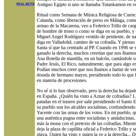
Antiguo Egipto si uno se llamaba Tutankamon en ve
REAL BETIS
Ritual como Semana de Música Religiosa de Cuenc
Calanda, como liberación de preso en Málaga, como
armao de la Macarena, veo a Federico Trillo de carg
de hombre de trono o como se diga en su pueblo, y 
Miguel Angel Rodríguez vestido de penitente, de n
diga en Valladolid, camino de su cofradía. Y piens
Santa sí que ha centrado al PP. Cuando en 1996 se 
ganado la derecha, muchos creerían que nos íbamos 
Ana Botella de mantilla, en un balcón, cantándole u
Padre Jesús, El Rico, naturalmente, que para algo er
Podían muchos creer que nos íbamos a hartar de ver
dorada de hermano mayor, presidiendo todo lo que h
en materia de procesiones.
No sé si lo han observado, pero la derecha ha dejad
en España. ¿Quién ha visto a Aznar de cofradías? L
patadas en el trasero por salir presidiendo el Santo
su pueblo son los alcaldes socialistas, confundiendo
Yacente con las urnas de los votos. En mi pueblo, q
una auténtica pugna entre socialistas y andalucistas,
más la mona con el pretexto de las cofradías. Mientra
deja la plaza de capillita oficial a Federico Trillo y 
playa. Quien ha visto y quien la ve a la derecha..