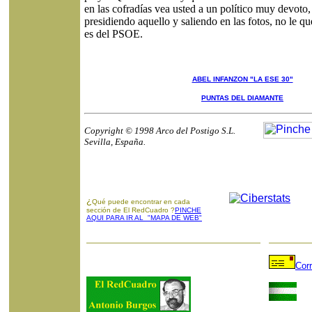
en las cofradías vea usted a un político muy devoto,
presidiendo aquello y saliendo en las fotos, no le q
es del PSOE.
ABEL INFANZON "LA ESE 30"
PUNTAS DEL DIAMANTE
Copyright © 1998 Arco del Postigo S.L.
Sevilla, España.
¿
Qué puede encontrar en cada
sección de El RedCuadro ?
PINCHE
AQUI PARA IR AL "MAPA DE WEB"
Cor