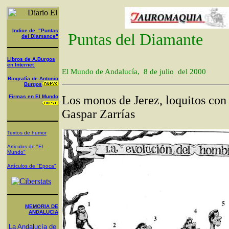
Indice de "Puntas
Puntas del Diamante
del Diamance"
L
ibros de A.Burgos
en Internet
El Mundo de Andalucía, 8 de julio del 2000
Biografía de Antonio
Burgos
Firmas en El Mundo
Los monos de Jerez, loquitos con 
Gaspar Zarrías
Textos de humor
Articulos de "El
Mundo"
Artículos de "Epoca"
MEMORIA DE
ANDALUCIA
La Andalucía de