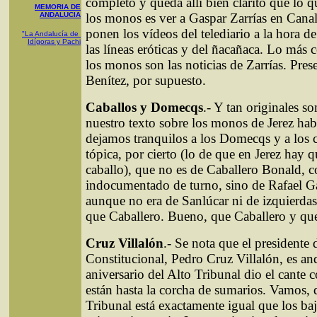
completo y queda allí bien clarito que lo q
MEMORIA DE
ANDALUCIA
los monos es ver a Gaspar Zarrías en Canal
ponen los vídeos del telediario a la hora d
"La Andalucía de
Idígoras y Pachi
las líneas eróticas y del ñacañaca. Lo más 
los monos son las noticias de Zarrías. Pre
Benítez, por supuesto.
Caballos y Domecqs
.- Y tan originales s
nuestro texto sobre los monos de Jerez hab
dejamos tranquilos a los Domecqs y a los c
tópica, por cierto (lo de que en Jerez hay
caballo), que no es de Caballero Bonald, 
indocumentado de turno, sino de Rafael G
aunque no era de Sanlúcar ni de izquierdas
que Caballero. Bueno, que Caballero y qu
Cruz Villalón
.- Se nota que el presidente 
Constitucional, Pedro Cruz Villalón, es a
aniversario del Alto Tribunal dio el cante 
están hasta la corcha de sumarios. Vamos, 
Tribunal está exactamente igual que los baj