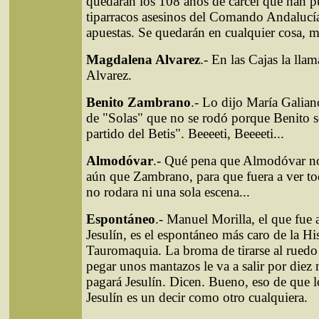
quedarán los 108 años de cárcel que han pu
tiparracos asesinos del Comando Andalucí
apuestas. Se quedarán en cualquier cosa, 
Magdalena Alvarez
.- En las Cajas la ll
Alvarez.
Benito Zambrano
.- Lo dijo María Galia
de "Solas" que no se rodó porque Benito s
partido del Betis". Beeeeti, Beeeeti...
Almodóvar
.- Qué pena que Almodóvar no
aún que Zambrano, para que fuera a ver to
no rodara ni una sola escena...
Espontáneo
.- Manuel Morilla, el que fue
Jesulín, es el espontáneo más caro de la His
Tauromaquia. La broma de tirarse al ruedo
pegar unos mantazos le va a salir por diez 
pagará Jesulín. Dicen. Bueno, eso de que l
Jesulín es un decir como otro cualquiera.