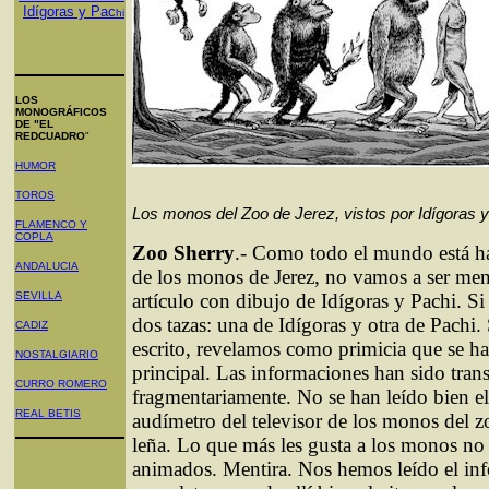
Idígoras y Pac
hi
LOS
MONOGRÁFICOS
DE "EL
REDCUADRO
"
HUMOR
TOROS
Los monos del Zoo de Jerez, vistos por Idígoras 
FLAMENCO Y
COPLA
Zoo Sherry
.- Como todo el mundo está ha
ANDALUCIA
de los monos de Jerez, no vamos a ser men
SEVILLA
artículo con dibujo de Idígoras y Pachi. Si
dos tazas: una de Idígoras y otra de Pachi.
CADIZ
escrito, revelamos como primicia que se ha
NOSTALGIARIO
principal. Las informaciones han sido tra
CURRO ROMERO
fragmentariamente. No se han leído bien el
REAL BETIS
audímetro del televisor de los monos del zo
leña. Lo que más les gusta a los monos no 
animados. Mentira. Nos hemos leído el in