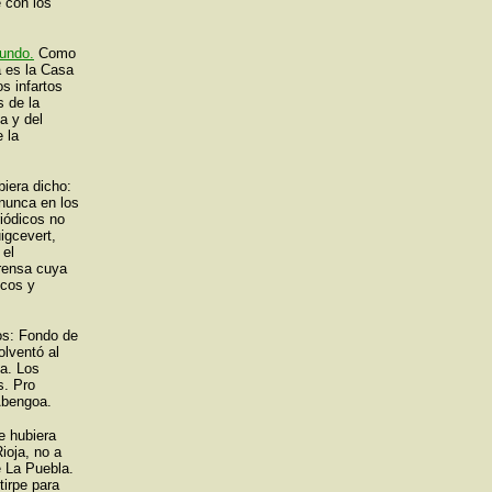
e con los
mundo.
Como
a es la Casa
s infartos
s de la
a y del
 la
biera dicho:
 nunca en los
riódicos no
igcevert,
 el
prensa cuya
icos y
dos: Fondo de
olventó al
a. Los
s. Pro
 Abengoa.
e hubiera
ioja, no a
e La Puebla.
irpe para