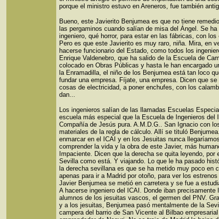
porque el ministro estuvo en Areneros, fue también anti
Bueno, este Javierito Benjumea es que no tiene remedi
las pergaminos cuando salían de misa del Ángel. Se ha
ingeniero, qué horror, para estar en las fábricas, con los
Pero es que este Javierito es muy raro, niña. Mira, en v
hacerse funcionario del Estado, como todos los ingenie
Enrique Valdenebro, que ha salido de la Escuela de Ca
colocado en Obras Públicas y hasta le han encargado u
la Enramadilla, el niño de los Benjumea está tan loco qu
fundar una empresa. Fíjate, una empresa. Dicen que se
cosas de electricidad, a poner enchufes, con los calam
dan...
Los ingenieros salían de las llamadas Escuelas Especia
escuela más especial que la Escuela de Ingenieros del 
Compañía de Jesús pura. A.M.D.G.. San Ignacio con los
materiales de la regla de cálculo. Allí se tituló Benjumea
enmarcar en el ICAI y en los Jesuitas nunca llegaríamo
comprender la vida y la obra de este Javier, más human
Impaciente. Dicen que la derecha se quita leyendo, por 
Sevilla como está. Y viajando. Lo que le ha pasado hist
la derecha sevillana es que se ha metido muy poco en c
apenas para ir a Madrid por otoño, para ver los estrenos 
Javier Benjumea se metió en carretera y se fue a estudi
A hacerse ingeniero del ICAI. Donde iban precisamente 
alumnos de los jesuitas vascos, el germen del PNV. Gra
y a los jesuitas, Benjumea pasó mentalmente de la Sevil
campera del barrio de San Vicente al Bilbao empresarial