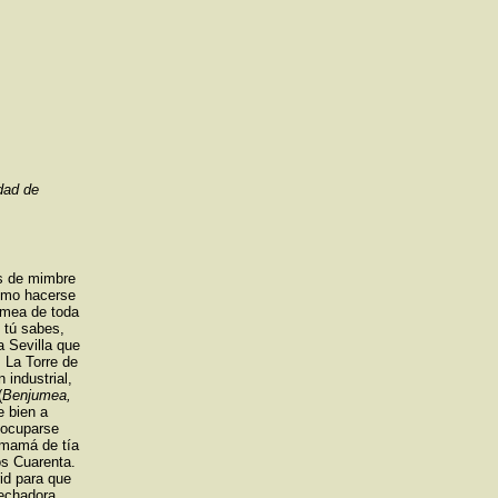
dad de
es de mimbre
como hacerse
umea de toda
 tú sabes,
a Sevilla que
. La Torre de
 industrial,
(
Benjumea,
e bien a
 ocuparse
 mamá de tía
os Cuarenta.
rid para que
sechadora,