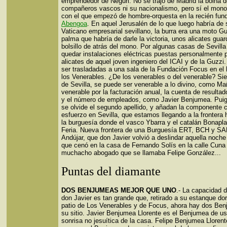
emprendedor de Neguri. No se trajo de Madrid la boina 
compañeros vascos ni su nacionalismo, pero sí el mono 
con el que empezó de hombre-orquesta en la recién fun
Abengoa
. En aquel Jerusalén de lo que luego habría de 
Vaticano empresarial sevillano, la burra era una moto Gu
palma que habría de darle la victoria, unos alicates gua
bolsillo de atrás del mono. Por algunas casas de Sevill
quedar instalaciones eléctricas puestas personalmente p
alicates de aquel joven ingeniero del ICAI y de la Guzzi
ser trasladadas a una sala de la Fundación Focus en el 
los Venerables. ¿De los venerables o del venerable? Sie
de Sevilla, se puede ser venerable a lo divino, como Ma
venerable por la facturación anual, la cuenta de resultado
y el número de empleados, como Javier Benjumea. Puig
se olvide el segundo apellido, y añadan la componente c
esfuerzo en Sevilla, que estamos llegando a la frontera h
la burguesía donde el vasco Ybarra y el catalán Bonapla
Feria. Nueva frontera de una Burguesía ERT, BCH y S
Andújar, que don Javier volvió a deslindar aquella noch
que cenó en la casa de Fernando Solís en la calle Cuna
muchacho abogado que se llamaba Felipe González...
Puntas del diamante
DOS BENJUMEAS MEJOR QUE UNO
.- La capacidad d
don Javier es tan grande que, retirado a su estanque do
patio de Los Venerables y de Focus, ahora hay dos Be
su sitio. Javier Benjumea Llorente es el Benjumea de us
sonrisa no jesuítica de la casa. Felipe Benjumea Llore