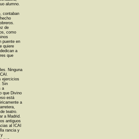
guo alumno.
o, contaban
 hecho
 obreros.
ez de
ros, como
minos
n puente en
e quiere
 dedican a
bres que
les. Ninguna
ICAI.
 ejercicios
. Sin
s a
o que Divino
eso está
óricamente a
arretera,
de teatro.
ar a Madrid.
los antiguos
cias al ICAI
la rancia y
 y