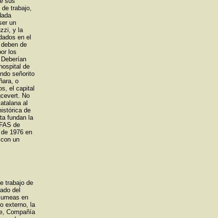
de sus
de trabajo,
dada
ser un
zzi, y la
rdados en el
a deben de
or los
. Deberían
hospital de
ndo señorito
ñara, o
s, el capital
cevert. No
atalana al
istórica de
ta fundan la
AFAS de
e de 1976 en
 con un
e trabajo de
rado del
njumeas en
o externo, la
nte, Compañía