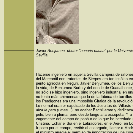
Javier Benjumea, doctor "honoris causa" por la Universi
Sevilla
Hacerse ingeniero en aquella Sevilla campera de sillon
del Mercantil con tratantes de Sierpes era tan insólito 
perito agrícola en Neguri. Javier Benjumea, de los Benj
la vida, de Benjumea Burín y del conde de Guadalhorce,
no sólo se hizo ingeniero, sino ingeniero industrial en un
no tenía más chimeneas que la de la fábrica de tornillos
los Perdigones era una imposible Giralda de la revolución
Lo normal era ser expulsado de los Jesuitas de Villasís 
alza la pata y mea.
..), no acabar Bachillerato y dedicars
pelo, bien a pluma, pero desde luego a la escopeta. Y a
vagamente del campo de papá o de lo que ha heredado
Cristina. Echar el día en el Labradores, en el Aero, en L
Ir poco por el campo, recibir al encargado, llamar a Mad
el ministro arregle el permiso de importación de una co