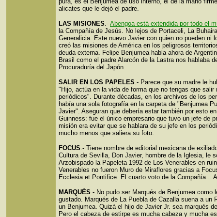
pura, es el Benjumea de uso interno, el de la mano firm
alicates que le dejó el padre.
LAS MISIONES
.-
Abengoa está extendida por todo el 
la Compañía de Jesús. No lejos de Portaceli, La Buhair
Generalicia. Este nuevo Javier con quien no pueden ni lo
creó las misiones de América en los peligrosos territorio
deuda externa. Felipe Benjumea habla ahora de Argentin
Brasil como el padre Alarcón de la Lastra nos hablaba de
Procuraduría del Japón.
SALIR EN LOS PAPELES
.- Parece que su madre le hu
"Hijo, actúa en la vida de forma que no tengas que salir
periódicos". Durante décadas, en los archivos de los pe
había una sola fotografía en la carpeta de "Benjumea Pu
Javier". Aseguran que debería estar también por esto en
Guinness: fue el único empresario que tuvo un jefe de 
misión era evitar que se hablara de su jefe en los periód
mucho menos que saliera su foto.
FOCUS
.- Tiene nombre de editorial mexicana de exilia
Cultura de Sevilla, Don Javier, hombre de la Iglesia, le s
Arzobispado la Papeleta 1992 de Los Venerables en ruin
Venerables no fueron Muro de Miraflores gracias a Focu
Ecclesia et Pontifice. El cuarto voto de la Compañía...
MARQUÉS
.- No pudo ser Marqués de Benjumea como l
gustado. Marqués de La Puebla de Cazalla suena a un R
un Benjumea. Quizá el hijo de Javier Jr. sea marqués d
Pero el cabeza de estirpe es mucha cabeza y mucha est