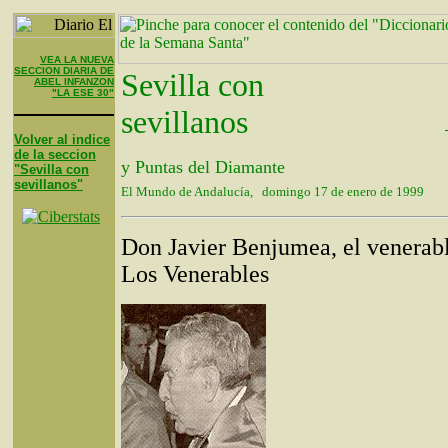
VEA LA NUEVA
SECCION DIARIA DE
Sevilla con
ABEL INFANZON
"LA ESE 30"
sevillanos
Volver al indice
de la seccion
y Puntas del Diamante
"Sevilla con
sevillanos"
El Mundo de Andalucía, domingo 17 de enero de 1999
Don Javier Benjumea, el venerab
Los Venerables