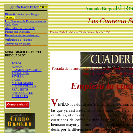
El Re
¿QUIÉN HACE ESTO?
Antonio Burgos
Biografía de Antonio Burgos
Las Cuarenta Se
Los Picotazos de Protagonistas de
Onda Cero
A
bel Infanzón: La Ese 30
P
untas del Diamante
Diario 16 de Andalucía, 22 de diciemnbre de 1990
Recuadros de días anteriores
Artículos de "Epoca"
Jazmines en el ojal
MONOGRÁFICOS DE "EL
REDCUADRO"
TOROS
HUMOR
Portada de la antología "Las Cuarenta Sevillas", 
FLAMENCO Y COPLA
Diario 16 de Andalucía en dici
ANDALUCIA
SEVILLA
CADIZ
Empieza la cuen
NOSTALGIARIO
CURRO ROMERO
REAL BETIS
ANTOLOGÍA DE
ARTICULOS
V
ENÍAN los dos desde Sierpes hacia la plaza, baj
las que ya casi nadie llama del membrillo. Traían
capillitas, el oro del escudo de la hermandad en 
cuestiones de cofradías supe al verlos que and
hermano mayor y el otro consiliario de una her
decir, por la diferencia de sus profesiones y hábi