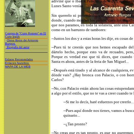
adiviné que o iban a Palacio o de algún mandado
Lunes Santo venían.
Sin quererlo ni pretenderlo, vinimos a encontramo
donde, cuando montan los palcos, caen los dorados 
que nos paramos, en toda la solanera, ante una Ca
como en un barrunto de tambores:
Compra de "Curro Romero" en El
Corte Inglés
--Juntos los dos y a estas horas les dije, en cosas d
Otros libros de Antonio
Burgos
--Pues tú te creerás que nos hemos escapado de
Biografía del autor
dártelo hecho, porque esto va de recuadro, pero,
Porque es verdad eso que tú dices, que cuando 
Enlaces Recomendados
Santa es ahora, antes de la feria de San Miguel...
Enlaces favoritos
MAPA DE LA WEB
--Después está tirado y al alcance de cualquiera, e
dónde vais? ¿Hay bronca con Palacio, o con Isorn
Carlos?
--No, con Palacio están ahora las cosas estupenda
a algo por el estilo, que no te vas a creer cuando te
--Si me lo decís, haré esfuerzos por creerlo...
--Pues aquí donde nos tienes, vamos a busca
quinario...
--¿Tan pronto?
--No creas que es tan pronto, es que no queremos 