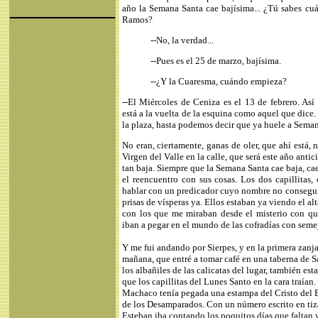
año la Semana Santa cae bajísima... ¿Tú sabes cu
Ramos?
--No, la verdad...
--Pues es el 25 de marzo, bajísima.
--¿Y la Cuaresma, cuándo empieza?
--El Miércoles de Ceniza es el 13 de febrero. As
está a la vuelta de la esquina como aquel que dice.
la plaza, hasta podemos decir que ya huele a Seman
No eran, ciertamente, ganas de oler, que ahí está, 
Virgen del Valle en la calle, que será este año ant
tan baja. Siempre que la Semana Santa cae baja, cae
el reencuentro con sus cosas. Los dos capillitas,
hablar con un predicador cuyo nombre no conseguí
prisas de vísperas ya. Ellos estaban ya viendo el al
con los que me miraban desde el misterio con q
iban a pegar en el mundo de las cofradías con semej
Y me fui andando por Sierpes, y en la primera zanja
mañana, que entré a tomar café en una taberna de
los albañiles de las calicatas del lugar, también es
que los capillitas del Lunes Santo en la cara traían.
Machaco tenía pegada una estampa del Cristo del B
de los Desamparados. Con un número escrito en tiza
Esteban iba contando los poquitos días que faltan 