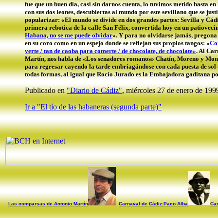
fue que un buen día, casi sin darnos cuenta, lo tuvimos metido hasta e
con sus dos leones, descubiertas al mundo por este sevillano que se ju
popularizar: «El mundo se divide en dos grandes partes: Sevilla y Cádi
primera rebotica de la calle San Félix, convertida hoy en un patioveci
Habana, no se me puede olvidar
». Y para no olvidarse jamás, pregona
en su coro como en un espejo donde se reflejan sus propios tangos: «
Co
verte / tan de caoba para comerte / de chocolate, de chocolate»
. Al Car
Martín, nos habla de «Los senadores romanos» Chatín, Moreno y Monzón,
para regresar cayendo la tarde embriagándose con cada puesta de sol d
todas formas, al igual que Rocío Jurado es la Embajadora gaditana p
Publicado en
"Diario de Cádiz"
, miércoles 27 de enero de 199
Ir a "El tío de las habaneras (segunda parte)"
Las comparsas de Antonio Martín
Carnaval de Cádiz:Paco Alba
Car