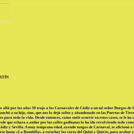
RTÍN
lá por los años 50 trajo a los Carnavales de Cádiz a un tal señor Burgos de Sev
anchó a su hijo, sino, que nos lo dejó solito y abandonado en las Puertas de Tie
es para toda la vida. Desde entonces, como suele ocurrir en estos casos, se le ha
 Desde que echara a andar por las calles gaditanas lo ha ido revolviendo todo c
Cádiz y Sevilla. A muy temprana edad, oyendo tangos de Carnaval, se aficionó a l
rgarse hasta «La Bombilla» a escuchar los coros del Quini y Quirós, para acabar