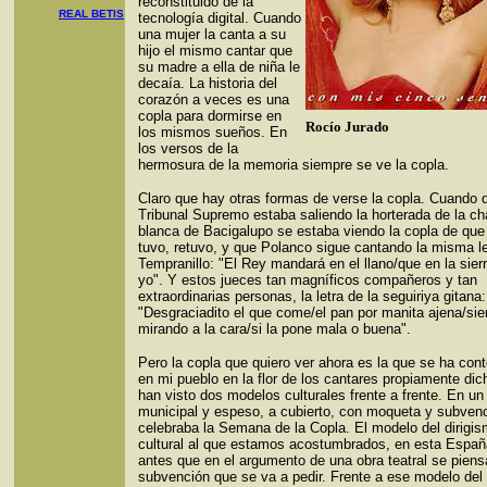
reconstituido de la
REAL BETIS
tecnología digital. Cuando
una mujer la canta a su
hijo el mismo cantar que
su madre a ella de niña le
decaía. La historia del
corazón a veces es una
copla para dormirse en
Rocío Jurado
los mismos sueños. En
los versos de la
hermosura de la memoria siempre se ve la copla.
Claro que hay otras formas de verse la copla. Cuando 
Tribunal Supremo estaba saliendo la horterada de la c
blanca de Bacigalupo se estaba viendo la copla de que
tuvo, retuvo, y que Polanco sigue cantando la misma le
Tempranillo: "El Rey mandará en el llano/que en la sie
yo". Y estos jueces tan magníficos compañeros y tan
extraordinarias personas, la letra de la seguiriya gitana:
"Desgraciadito el que come/el pan por manita ajena/si
mirando a la cara/si la pone mala o buena".
Pero la copla que quiero ver ahora es la que se ha co
en mi pueblo en la flor de los cantares propiamente di
han visto dos modelos culturales frente a frente. En un 
municipal y espeso, a cubierto, con moqueta y subvenc
celebraba la Semana de la Copla. El modelo del dirigi
cultural al que estamos acostumbrados, en esta Espa
antes que en el argumento de una obra teatral se piens
subvención que se va a pedir. Frente a ese modelo del 