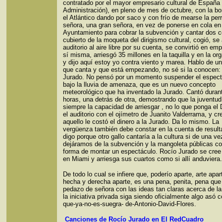
contratado por el mayor empresario cultural de España 
Administración), en pleno de mes de octubre, con la bo
el Atlántico dando por saco y con frío de mearse la per
señora, una gran señora, en vez de ponerse en cola en
Ayuntamiento para cobrar la subvención y cantar dos c
cubierto de la moqueta del dirigismo cultural, cogió, se 
auditorio al aire libre por su cuenta, se convirtió en em
sí misma, arriesgó 35 millones en la taquilla y en la or
y dijo aquí estoy yo contra viento y marea. Hablo de un
que canta y que está empezando, no sé si la conocen:
Jurado. No pensó por un momento suspender el espect
bajo la lluvia de amenaza, que es un nuevo concepto
meteorológico que ha inventado la Jurado. Cantó durant
horas, una detrás de otra, demostrando que la juventud
siempre la capacidad de arriesgar , no lo que ponga el 
el auditorio con el ojímetro de Juanito Valderrama, y cr
aquello le costó el dinero a la Jurado. Da lo mismo. La
vergüenza también debe constar en la cuenta de result
digo porque otro gallo cantaría a la cultura si de una v
dejáramos de la subvención y la mangoleta públicas c
forma de montar un espectáculo. Rocío Jurado se cree
en Miami y arriesga sus cuartos como si allí anduviera.
De todo lo cual se infiere que, poderío aparte, arte apar
hecha y derecha aparte, es una pena, penita, pena que
pedazo de señora con las ideas tan claras acerca de la
la iniciativa privada siga siendo oficialmente algo asó 
que-ya-no-es-suegra- de-Antonio-David-Flores.
Canciones de Rocío Jurado en El RedCuadro