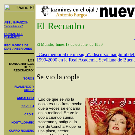
El Recuadro
ABEL INFANZON
"LA ESE 30"
PUNTAS DEL
DIAMANTE
El Mundo, lunes 18 de octubre de 1999
RECUADROS DE
DIAS ANTERIORES
"Casi memorial de un siglo": discurso inaugural del
1999-2000 en la Real Academia Sevillana de Buena
LOS
MONOGRÁFICOS
DE "EL
REDCUADRO"
Se vio la copla
TOROS
FLAMENCO Y
COPLA
ANDALUCIA
Eso de que se vio la
copla es una frase hecha
SEVILLA
que a veces se encarna
en la realidad. Se ve la
CADIZ
copla cuando suena,
soberana y antigua, la
NOSTALGIARIO
voz de Concha Piquer en
una placa, sector
CURRO ROMERO