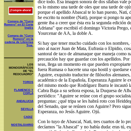
dice todo. Esa imagen sonora de dos sílabas vale p
es lo mismo una tarde de oles que una tarde de ojús
porque el apellido Abascal te lo han puesto, Nati, d
he escrito tu nombre (Nati), porque si pongo tu ape
Compra de "Curro
gente iba a creer que ésta era la segunda edición 
Romero" en El Corte
Adriana" que escribió el domingo Victoria Prego, 
Inglés
Yourcenar de AA, la doble A.
Compra de "Curro
Romero" en la
cadena de Librerías
Si hay que tener mucho cuidado con los nombres, 
Troa
uno al nacer Juan de Mata, Eufrasia o Elpidio, cos
santoral de taco de almanaque que maneja como n
precaución hay que guardar con los apellidos. Po
seas, llega un momento en que pueden expropiarte 
LOS
MONOGRÁFICOS
fuera Rumasa o hacerte una opa hostil y quedarse 
DE "EL
Aguirre, exquisito traductor de filósofos alemanes,
REDCUADRO"
académico de la Española, Esperanza Aguirre le ex
TOROS
del mismo modo que Rodríguez Ibarra le incautó la
Cabra Baja a su señora esposa, la Duquesa de Alb
FLAMENCO Y
COPLA
periódico: "Aguirre se reúne con el grupo socialist
preguntas: ¿qué tripa se les habrá roto con Heiddege
ANDALUCIA
del Senado, que se reúnen con Aguirre? Pero sigue
SEVILLA
Esperanza, no Jesús Aguirre. Ojú.
CADIZ
Con lo tuyo de Abascal, Nati, tres cuartos de lo pr
NOSTALGIARIO
decíamos "la Abascal" y no había duda: eras tú, e