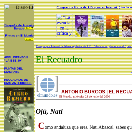
Compre los libros de A.Burgos en Internet
(pinche e
Biografía de Antonio
Burgos
Firmas en El Mundo
Compra por Internet de libros agotados de A.B.: "Andalucía, ¿tercer mundo", etc
El Recuadro
ABEL INFANZON
"LA ESE 30"
PUNTAS DEL
DIAMANTE
RECUADROS DE
DIAS ANTERIORES
ANTONIO BURGOS | EL REC
El Mundo, miércoles 28 de junio del 2000
Ojú, Nati
C
omo andaluza que eres, Nati Abascal, sabes que