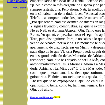
emperifollados de Oscar de la Renta, luciendo en la
CURRO ROMERO
"¡Hola!" como la más elegante de España y de part
REAL BETIS
siempre fastastiquita. Pero ahora, Nati, tu apellid
en la cántabra mar de la duda. Lees: "Abascal aco
Telefónica comprara todos los pitos de un sereno".
¿Por qué tendrá Nati ese desmedido interés en los 
Y sigues leyendo y compruebas, ay, que te expropia
No es Nati, es Adriana Abascal. Ojú. Ya no eres la
Reino. Yo que tú, empezaba a usar el segundo ape
Toro, para distinguirme. Porque no sabes a lo que 
yendo de Abascal por la vida. De momento te pue
apartamento de diez hectáreas en Miami y después
nada digo de lo que Victoria Prego puede seguir d
en la segunda edición de las Memorias de Adriana
reconocer, Nati, que has dejado de ser La Más, co
antonomásticamente Jesús Mariñas. Ahora La Más
duda: Adriana. ¿La Más, qué? Ojú. La Más todo. 
con lo que quieran llamarle se tiene que conformar
golondrina. El único consuelo que nos queda, oh, N
Abascal que te ha expropiado el apellido en el Hal
opa hostil no tiene, como tú, hermana gemela. Era 
Ojú, qué alivio.
Firmas en El Mundo