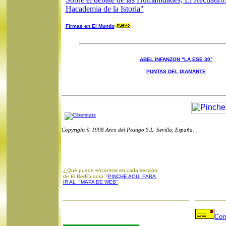
Hacademia de la Istoria"
Firmas en El Mundo
ABEL INFANZON "LA ESE 30"
PUNTAS DEL DIAMANTE
Copyright © 1998 Arco del Postigo S.L. Sevilla, España.
¿
Qué puede encontrar en cada sección
de El RedCuadro ?
PINCHE AQUI PARA
IR AL "MAPA DE WEB"
Cor