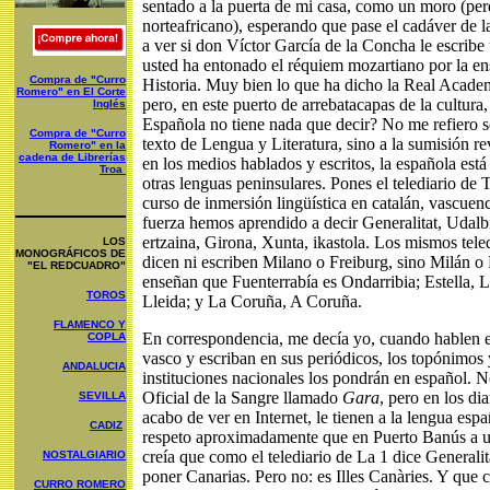
sentado a la puerta de mi casa, como un moro (per
norteafricano), esperando que pase el cadáver de l
a ver si don Víctor García de la Concha le escribe
usted ha entonado el réquiem mozartiano por la en
Compra de "Curro
Historia. Muy bien lo que ha dicho la Real Academ
Romero" en El Corte
pero, en este puerto de arrebatacapas de la cultur
Inglés
Española no tiene nada que decir? No me refiero só
Compra de "Curro
texto de Lengua y Literatura, sino a la sumisión re
Romero" en la
cadena de Librerías
en los medios hablados y escritos, la española está
Troa
otras lenguas peninsulares. Pones el telediario de
curso de inmersión lingüística en catalán, vascuenc
fuerza hemos aprendido a decir Generalitat, Udalbi
ertzaina, Girona, Xunta, ikastola. Los mismos tele
LOS
MONOGRÁFICOS DE
dicen ni escriben Milano o Freiburg, sino Milán o 
"EL REDCUADRO"
enseñan que Fuenterrabía es Ondarribia; Estella, L
TOROS
Lleida; y La Coruña, A Coruña.
FLAMENCO Y
En correspondencia, me decía yo, cuando hablen e
COPLA
vasco y escriban en sus periódicos, los topónimos y
ANDALUCIA
instituciones nacionales los pondrán en español. N
Oficial de la Sangre llamado
Gara
, pero en los di
SEVILLA
acabo de ver en Internet, le tienen a la lengua esp
CADIZ
respeto aproximadamente que en Puerto Banús a u
creía que como el telediario de La 1 dice Generalit
NOSTALGIARIO
poner Canarias. Pero no: es Illes Canàries. Y que 
CURRO ROMERO