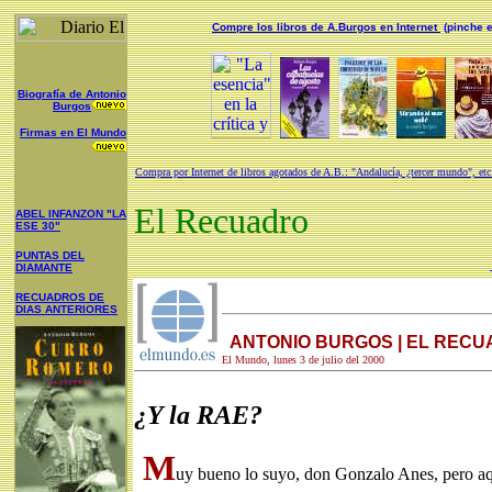
Compre los libros de A.Burgos en Internet
(pinche e
Biografía de Antonio
Burgos
Firmas en El Mundo
Compra por Internet de libros agotados de A.B.: "Andalucía, ¿tercer mundo", etc
El Recuadro
ABEL INFANZON "LA
ESE 30"
PUNTAS DEL
DIAMANTE
RECUADROS DE
DIAS ANTERIORES
ANTONIO BURGOS | EL REC
El Mundo, lunes 3 de julio del 2000
¿Y la RAE?
M
uy bueno lo suyo, don Gonzalo Anes, pero aq