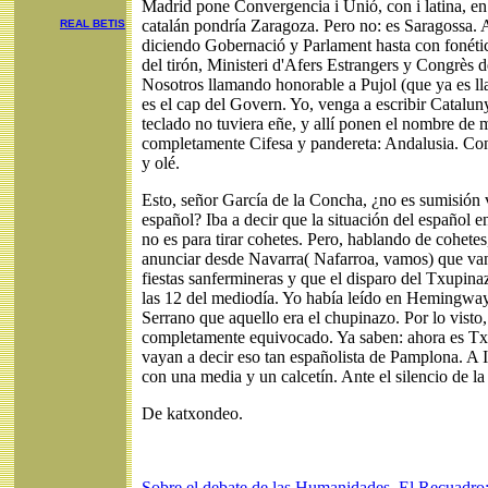
Madrid pone Convergencia i Unió, con i latina, e
catalán pondría Zaragoza. Pero no: es Saragossa. 
REAL BETIS
diciendo Gobernació y Parlament hasta con fonética
del tirón, Ministeri d'Afers Estrangers y Congrès d
Nosotros llamando honorable a Pujol (que ya es lla
es el cap del Govern. Yo, venga a escribir Catalun
teclado no tuviera eñe, y allí ponen el nombre de m
completamente Cifesa y pandereta: Andalusia. Con
y olé.
Esto, señor García de la Concha, ¿no es sumisión 
español? Iba a decir que la situación del español e
no es para tirar cohetes. Pero, hablando de cohete
anunciar desde Navarra( Nafarroa, vamos) que va
fiestas sanfermineras y que el disparo del Txupinaz
las 12 del mediodía. Yo había leído en Hemingway
Serrano que aquello era el chupinazo. Por lo visto,
completamente equivocado. Ya saben: ahora es Tx
vayan a decir eso tan españolista de Pamplona. A 
con una media y un calcetín. Ante el silencio de l
De katxondeo.
Sobre el debate de las Humanidades, El Recuadro: