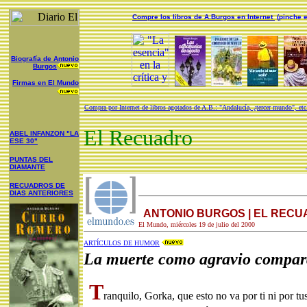
Compre los libros de A.Burgos en Internet
(pinche e
Biografía de Antonio
Burgos
Firmas en El Mundo
Compra por Internet de libros agotados de A.B.: "Andalucía, ¿tercer mundo", etc
El Recuadro
ABEL INFANZON "LA
ESE 30"
PUNTAS DEL
DIAMANTE
RECUADROS DE
DIAS ANTERIORES
ANTONIO BURGOS | EL REC
El Mundo, miércoles 19 de julio del 2000
ARTÍCULOS DE HUMOR
La muerte como agravio compar
T
ranquilo, Gorka, que esto no va por ti ni por tu