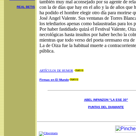
también muy mal aconsejado por su agente de rela
con la de días que hay en el año y la de años que h
REAL BETIS
ha podido el hombre elegir otro día para morirse 
José Angel Valente. Sus ventanas de Torres Blanc
los telediarios apenas como balaustradas para los
Por haber fastidiado quizá el Festival Valente, Oiz
necrológicas hasta insultos por haber hecho la co
mientras que todo verso del poeta orensano era de g
La de Oiza fue la habitual muerte a contracorriente
pública.
ARTÍCULOS DE HUMOR
Firmas en El Mundo
ABEL INFANZON "LA ESE 30"
PUNTAS DEL DIAMANTE