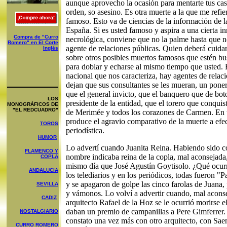
aunque aprovecho la ocasión para mentarte tus cas
orden, so asesino. Es otra muerte a la que me refie
famoso. Esto va de ciencias de la información de l
España. Si es usted famoso y aspira a una cierta i
Compra de "Curro
necrológica, conviene que no la palme hasta que n
Romero" en El Corte
agente de relaciones públicas. Quien deberá cuida
Inglés
sobre otros posibles muertos famosos que estén bu
para doblar y echarse al mismo tiempo que usted. 
nacional que nos caracteriza, hay agentes de relac
dejan que sus consultantes se les mueran, un pone
que el general invicto, que el banquero que de bot
LOS
presidente de la entidad, que el torero que conquis
MONOGRÁFICOS DE
"EL REDCUADRO"
de Merimée y todos los corazones de Carmen. En t
produce el agravio comparativo de la muerte a efe
TOROS
periodística.
HUMOR
Lo advertí cuando Juanita Reina. Habiendo sido
FLAMENCO Y
nombre indicaba reina de la copla, mal aconsejada,
COPLA
mismo día que José Agustín Goytisolo. ¿Qué ocur
ANDALUCIA
los telediarios y en los periódicos, todas fueron "P
y se apagaron de golpe las cinco farolas de Juana,
SEVILLA
y vámonos. Lo volví a advertir cuando, mal acons
CADIZ
arquitecto Rafael de la Hoz se le ocurrió morirse e
daban un premio de campanillas a Pere Gimferrer. 
NOSTALGIARIO
constato una vez más con otro arquitecto, con Sae
CURRO ROMERO