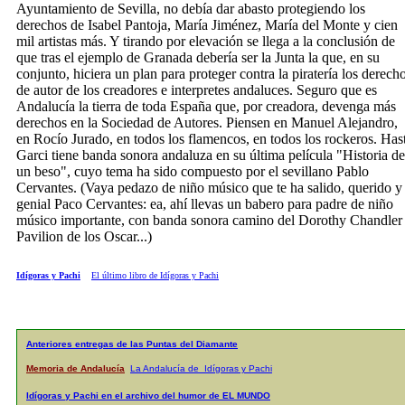
Ayuntamiento de Sevilla, no debía dar abasto protegiendo los
derechos de Isabel Pantoja, María Jiménez, María del Monte y cien
mil artistas más. Y tirando por elevación se llega a la conclusión de
que tras el ejemplo de Granada debería ser la Junta la que, en su
conjunto, hiciera un plan para proteger contra la piratería los derech
de autor de los creadores e interpretes andaluces. Seguro que es
Andalucía la tierra de toda España que, por creadora, devenga más
derechos en la Sociedad de Autores. Piensen en Manuel Alejandro,
en Rocío Jurado, en todos los flamencos, en todos los rockeros. Has
Garci tiene banda sonora andaluza en su última película "Historia de
un beso", cuyo tema ha sido compuesto por el sevillano Pablo
Cervantes. (Vaya pedazo de niño músico que te ha salido, querido y
genial Paco Cervantes: ea, ahí llevas un babero para padre de niño
músico importante, con banda sonora camino del Dorothy Chandler
Pavilion de los Oscar...)
Idígoras y Pachi
El último libro de Idígoras y Pachi
Anteriores entregas de las Puntas del Diamante
Memoria de Andalucía
La Andalucía de Idígoras y Pachi
Idígoras y Pachi en el archivo del humor de EL MUNDO