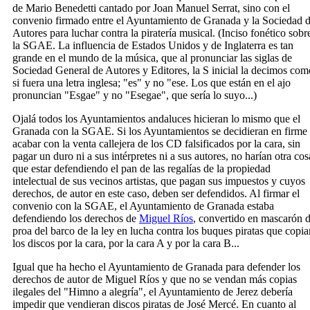
de Mario Benedetti cantado por Joan Manuel Serrat, sino con el
convenio firmado entre el Ayuntamiento de Granada y la Sociedad 
Autores para luchar contra la piratería musical. (Inciso fonético sobr
la SGAE. La influencia de Estados Unidos y de Inglaterra es tan
grande en el mundo de la música, que al pronunciar las siglas de
Sociedad General de Autores y Editores, la S inicial la decimos com
si fuera una letra inglesa; "es" y no "ese. Los que están en el ajo
pronuncian "Esgae" y no "Esegae", que sería lo suyo...)
Ojalá todos los Ayuntamientos andaluces hicieran lo mismo que el
Granada con la SGAE. Si los Ayuntamientos se decidieran en firme
acabar con la venta callejera de los CD falsificados por la cara, sin
pagar un duro ni a sus intérpretes ni a sus autores, no harían otra cos
que estar defendiendo el pan de las regalías de la propiedad
intelectual de sus vecinos artistas, que pagan sus impuestos y cuyos
derechos, de autor en este caso, deben ser defendidos. Al firmar el
convenio con la SGAE, el Ayuntamiento de Granada estaba
defendiendo los derechos de
Miguel Ríos
, convertido en mascarón 
proa del barco de la ley en lucha contra los buques piratas que copia
los discos por la cara, por la cara A y por la cara B...
Igual que ha hecho el Ayuntamiento de Granada para defender los
derechos de autor de Miguel Ríos y que no se vendan más copias
ilegales del "Himno a alegría", el Ayuntamiento de Jerez debería
impedir que vendieran discos piratas de José Mercé. En cuanto al