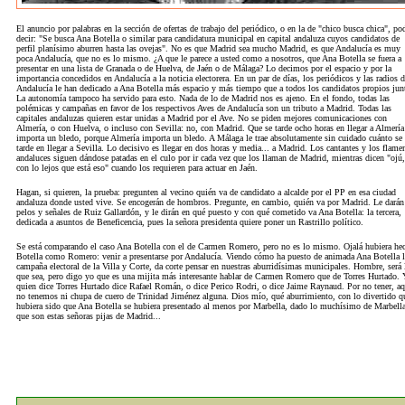
El anuncio por palabras en la sección de ofertas de trabajo del periódico, o en la de "chico busca chica", po
decir: "Se busca Ana Botella o similar para candidatura municipal en capital andaluza cuyos candidatos de
perfil planísimo aburren hasta las ovejas". No es que Madrid sea mucho Madrid, es que Andalucía es muy
poca Andalucía, que no es lo mismo. ¿A que le parece a usted como a nosotros, que Ana Botella se fuera a
presentar en una lista de Granada o de Huelva, de Jaén o de Málaga? Lo decimos por el espacio y por la
importancia concedidos en Andalucía a la noticia electorera. En un par de días, los periódicos y las radios 
Andalucía le han dedicado a Ana Botella más espacio y más tiempo que a todos los candidatos propios jun
La autonomía tampoco ha servido para esto. Nada de lo de Madrid nos es ajeno. En el fondo, todas las
polémicas y campañas en favor de los respectivos Aves de Andalucía son un tributo a Madrid. Todas las
capitales andaluzas quieren estar unidas a Madrid por el Ave. No se piden mejores comunicaciones con
Almería, o con Huelva, o incluso con Sevilla: no, con Madrid. Que se tarde ocho horas en llegar a Almería
importa un bledo, porque Almería importa un bledo. A Málaga le trae absolutamente sin cuidado cuánto se
tarde en llegar a Sevilla. Lo decisivo es llegar en dos horas y media... a Madrid. Los cantantes y los flame
andaluces siguen dándose patadas en el culo por ir cada vez que los llaman de Madrid, mientras dicen "ojú,
con lo lejos que está eso" cuando los requieren para actuar en Jaén.
Hagan, si quieren, la prueba: pregunten al vecino quién va de candidato a alcalde por el PP en esa ciudad
andaluza donde usted vive. Se encogerán de hombros. Pregunte, en cambio, quién va por Madrid. Le darán
pelos y señales de Ruiz Gallardón, y le dirán en qué puesto y con qué cometido va Ana Botella: la tercera,
dedicada a asuntos de Beneficencia, pues la señora presidenta quiere poner un Rastrillo político.
Se está comparando el caso Ana Botella con el de Carmen Romero, pero no es lo mismo. Ojalá hubiera he
Botella como Romero: venir a presentarse por Andalucía. Viendo cómo ha puesto de animada Ana Botella l
campaña electoral de la Villa y Corte, da corte pensar en nuestras aburridísimas municipales. Hombre, será 
que sea, pero digo yo que es una mijita más interesante hablar de Carmen Romero que de Torres Hurtado. 
quien dice Torres Hurtado dice Rafael Román, o dice Perico Rodri, o dice Jaime Raynaud. Por no tener, aq
no tenemos ni chupa de cuero de Trinidad Jiménez alguna. Dios mío, qué aburrimiento, con lo divertido q
hubiera sido que Ana Botella se hubiera presentado al menos por Marbella, dado lo muchísimo de Marbell
que son estas señoras pijas de Madrid...