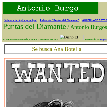
Volver a la página principal
Indice de "Puntas del Diamante"
|
¿QUIÉN HACE ESTO?
Puntas del Diamante
/
Antonio Burg
El Mundo de Andalucía, sábado 11 de enero del 2003
Ilustración de
Idígor
Se busca Ana Botella