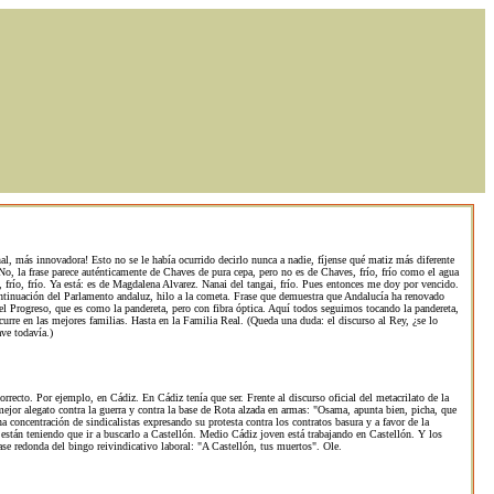
al, más innovadora! Esto no se le había ocurrido decirlo nunca a nadie, fíjense qué matiz más diferente
No, la frase parece auténticamente de Chaves de pura cepa, pero no es de Chaves, frío, frío como el agua
, frío, frío. Ya está: es de Magdalena Alvarez. Nanai del tangai, frío. Pues entonces me doy por vencido.
 continuación del Parlamento andaluz, hilo a la cometa. Frase que demuestra que Andalucía ha renovado
del Progreso, que es como la pandereta, pero con fibra óptica. Aquí todos seguimos tocando la pandereta,
curre en las mejores familias. Hasta en la Familia Real. (Queda una duda: el discurso al Rey, ¿se lo
ave todavía.)
recto. Por ejemplo, en Cádiz. En Cádiz tenía que ser. Frente al discurso oficial del metacrilato de la
mejor alegato contra la guerra y contra la base de Rota alzada en armas: "Osama, apunta bien, picha, que
na concentración de sindicalistas expresando su protesta contra los contratos basura y a favor de la
 están teniendo que ir a buscarlo a Castellón. Medio Cádiz joven está trabajando en Castellón. Y los
se redonda del bingo reivindicativo laboral: "A Castellón, tus muertos". Ole.