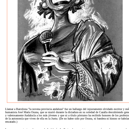
Llamar a Barcelona "la novena provincia andaluza" fue un hallazgo del injustamente olvidado escritor y mé
humanista José María Osuna, que se murió durante la dictadura en su soledad de Cazalla descubriendo gen
y valerosamente Andalucía a los más jóvenes y que ni a título póstumo ha recibido honores de los profesio
de la autonomía que viven de ella en la Junta. (De no haber sido por Osuna, ni bandera ni himno se habría
rescatado.)