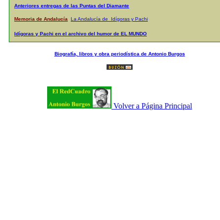
Anteriores entregas de las Puntas del Diamante
Memoria de Andalucía
La Andalucía de Idígoras y Pachi
Idígoras y Pachi en el archivo del humor de EL MUNDO
Biografía, libros y obra periodística de Antonio Burgos
Volver a Página Principal