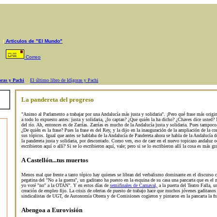
|
Articulos de "El Mundo"
os
Correo
oras y Pachi
El último libro de Idígoras y Pachi
La pandereta del progreso
"Animo al Parlamento a trabajar por una Andalucía más justa y solidaria". ¡Pero qué frase más origin
a todo lo expuesto antes: justa y solidaria, ¿lo captan? ¿Que quién la ha dicho? ¿Chaves dice usted? 
del río. Ah, entonces es de Zarrías. Zarrías es mucho de la Andalucía justa y solidaria. Pues tampoco
¿De quién es la frase? Pues la frase es del Rey, y la dijo en la inauguración de la ampliación de la
sus tópicos. Igual que antes se hablaba de la Andalucía de Pandereta ahora se habla de la Andalucía 
la pandereta justa y solidaria, por descontado. Como ven, eso de caer en el nuevo topicazo andaluz o
escribieron aquí o allí? Si se lo escribieron aquí, vale; pero si se lo escribieron allí la cosa es más gr
A Castellón...tus muertos
Menos mal que frente a tanto tópico hay quienes se libran del verbalismo dominante en el discurso cor
pegatina del "No a la guerra", un gaditano ha puesto en la esquina de su casa una pancarta que es el 
yo voté "no" a la OTAN". Y en estos días de
semifinales de Carnaval,
a la puerta del Teatro Falla, u
creación de empleo fijo. La crisis de ofertas de puesto de trabajo hace que muchos jóvenes gaditanos
sindicalistas de UGT, de Autonomía Obrera y de Comisiones cogieron y pintaron en la pancarta la fra
Abengoa a Eurovisión