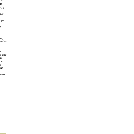
de
ta
a, y
por
lipe
a
ez,
pender
on
os que
as
nde
s
dar
renas