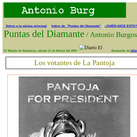
Volver a la página principal
Indice de "Puntas del Diamante"
|
¿QUIÉN HACE ESTO?
Puntas del Diamante
/
Antonio Burg
El Mundo de Andalucía, sábado 22 de febrero del 2003
Ilustración de
Idíg
Los votantes de La Pantoja