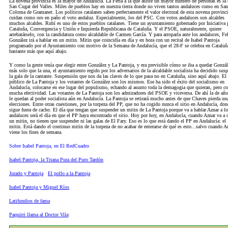
La novena provincia es la mayor de Andalucía. La Feria a la que asiste un mayor número de personas es la 
San Cugat del Valles. Miles de pueblos hay en nuestra tierra donde no viven tantos andaluces como en San
Coloma de Gramanet. Los políticos catalanes saben perfectamente el valor electoral de esta novena provinci
cuidan como oro en paño el voto andaluz. Especialmente, los del PSC. Con votos andaluces son alcaldes
muchos alcaldes. Rubí es uno de estos pueblos catalanes. Tiene un ayuntamiento gobernado
por Iniciativa 
Cataluña, Convergencia y Unión e Izquierda Republicana de Cataluña. Y el PSOE, naturalmente, quiere
arrebatárselo, con la candidatura como alcaldable de Carmen García. Y para arroparla ante los andaluces, Fe
González irá a hablar en un mitin. Mitin que coincidía en día y en hora con un recital de Isabel Pantoja
programado por el Ayuntamiento con motivo de la Semana de Andalucía, que el 28-F se celebra en Cataluñ
bastante más que aquí abajo.
Y como la gente tenía que elegir entre González y La Pantoja, y era previsible cómo se iba a quedar Gonzál
más solo que la una, el ayuntamiento regido por los adversarios de la alcaldable socialista ha decidido sus
la gala de la cantante. Suspensión que nos da las claves de lo que pasa no en Cataluña, sino aquí abajo. El
público de La Pantoja y los votantes de González son los mismos. Ese ha sido el éxito del socialismo en
Andalucía, colocarse en ese lugar del populismo, echando al asunto toda la demagogia que quieran, pero c
mucha efectividad. Las votantes de La Pantoja son los admiradores del PSOE y viceversa. De ahí la de añ
le quedan al poder socialista aún en Andalucía. La Pantoja se retirará mucho antes de que Chaves pierda un
elecciones. Entre otras cuestiones, por la torpeza del PP, que no ha cogido nunca el sitio en Andalucía, do
sigue fuera de cacho. El día que tengan que suspender un mitin de La Pantoja porque va a hablar Aznar a lo
andaluces será el día en que el PP haya encontrado el sitio. Hoy por hoy, en Andalucía, cuando Aznar va a 
un mitin, no tienen que suspender ni las galas de El Fary. Eso es lo que está dando el PP en Andalucía: el
mitin. Está dando el continuo mitin de la torpeza de no acabar de enterarse de qué es esto...salvo cuando A
viene los fines de semana.
Sobre Isabel Pantoja, en El RedCuadro
Isabel Pantoja, la Triana Pura del Puro Tardón
Jurado y Pantoja
El pollo a la Pantoja
Isabel Pantoja y Miguel Ríos
Latifundios de fama
Paquirri llama al Doctor Vila
: