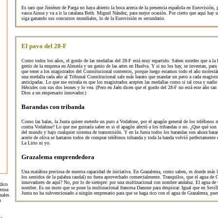
Es raro que Jiménez de Parga no haya abierto la boca acerca de la presencia española en Eurovisión, 
vasca Ainoa y va a ir la catalana Beth. Miguel Nández, para mejor ocasión. Por cierto que aquí hay
siga ganando sus concursos mundiales, lo de la Eurovisión es secundario.
El pavo del 28-F
Como todos los años, el gordo de las medallas del 28-F está muy repartido. Saben ustedes que a la h
genio de la empresa en Almería y un genio de las artes en Huelva. Y si no los hay, se inventan, para
que tener a los magistrados del Constitucional contentos, porque luego estamos todo el año molestá
una medalla cada año al Tribunal Constitucional sale más barato que mandar un pavo a cada magistr
anticipadas. Lo que me extraña es que los magistrados acepten las medallas como si tal cosa y nadie 
Hércules con sus dos leones y lo vea. (Pero en Jaén dicen que el gordo del 28-F no está este año tan 
Dios a un empresario innovador.)
Barandas con tribanda
Como las balas, la Junta quiere meterle un puro a Vodafone, por el apagón general de los teléfonos mó
contra Vodafone? Lo que me gustaría saber es si el apagón afectó a los tribandas o no. ¿Que qué son 
del mundo y bajo cualquier sistema de transmisión. Y en la Junta todos los barandas son ahora baran
aceite de oliva se hartaron todos de comprar teléfonos tribanda y toda la banda volvió perfectamente
La Lirio ni yo.
Grazalema emprendedora
Una matáfora preciosa de nuestra capacidad de iniciativa. En Grazalema, como saben, es donde más 
los sentidos de la palabra caudal) no fuera aprovechado comercialmente. Tranquilos, que el agua de
innovadores de aquí? No, por lo de siempre: por una multinacional con nombre andaluz. El agua de 
dico
nombre. Es un mote que se pone la multinacional francesa Danone para despistar. Igual que en Sevill
erosa
Junta no ha subvencionado a ningún empresario para que se haga rico con el agua de Grazalema, pues
nales
n