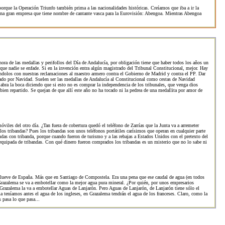
porque la Operación Triunfo también prima a las nacionalidades históricas. Creíamos que iba a ir la
 una gran empresa que tiene nombre de cantante vasca para la Eurovisión: Abengoa. Mientras Abengoa
ora de las medallas y perifollos del Día de Andalucía, por obligación tiene que haber todos los años un
 que nadie se enfade. Si en la invención entra algún magistrado del Tribunal Constitucional, mejor. Hay
ndolos con nuestras reclamaciones al maestro armero contra el Gobierno de Madrid y contra el PP. Dar
ado por Navidad. Suelen ser las medallas de Andalucía al Constitucional como cestas de Navidad
abra la boca diciendo que si esto no es comprar la independencia de los tribunales, que venga dios
bien repartido. Se quejan de que allí este año no ha tocado ni la pedrea de una medallita por amor de
viles del otro día. ¿Tan fuera de cobertura quedó el teléfono de Zarrías que la Junta va a arremeter
los tribandas? Pues los tribandas son unos teléfonos portátiles carísimos que operan en cualquier parte
das con tribanda, porque cuando fueron de turismo y a las rebajas a Estados Unidos con el pretexto del
 equipada de tribandas. Con qué dinero fueron comprados los tribandas es un misterio que no lo sabe ni
llueve de España. Más que en Santiago de Compostela. Era una pena que ese caudal de agua (en todos
 Grazalema se va a embotellar como la mejor agua pura mineral. ¿Por quién, por unos empresarios
Grazalema la va a embotellar Aguas de Lanjarón. Pero Aguas de Lanjarón, de Lanjarón tiene sólo el
a teníamos antes el agua de los ingleses, en Grazalema tendrán el agua de los franceses. Claro, como la
 pasa lo que pasa...