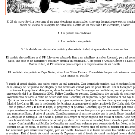
El 25 de mayo Sevilla tiene ante sí no unas elecciones municipales, sino una desgracia que explica mucha
acerca del estado de la capital de Andalucía. Dentro de un mes irán a las elecciones, a saber:
1. Un partido sin candidato.
2. Un candidato sin partido.
3. Un alcalde con demasiado partido y demasiada ciudad, al que ambos le vienen anchos.
El partido sin candidato es el PP. Llevan en cabeza de lista a un caballero, al señor Raynaud, pero tal como
patio, una cosa es un caballero y otra muy distinta un candidato. Al no poner a Amalia Gómez o a Luis 
Martín Rubio, el PP renunció para siempre a la mayoría absoluta en Sevilla.
El candidato sin partido es Pepe Núñez, alias José Núñez Castain. Tiene detrás lo que todo sabemos: cua
cosa, menos un partido.
Y queda el actual alcalde, que repite, como un mal gazpacho. Con demasiado partido, cual el poderosís
de la Junta y del felipismo sociológico, y con demasiada ciudad para tan poco alcalde. Por si fuera poco p
viéramos lo poquito alcalde que es, ahora ha venido a Sevilla a apoyar su candidatura, con el pretexto d
presentación del Plan Estratégico 2000, Felipe González en persona. González se dio un baño de multitude
Ayuntamiento de Sevilla como no se recuerda otro. González, en su pueblo, sigue poniendo el "no hay bil
Quizá por los muchos billetes que repartió y sigue repartiendo. Igual que muchos dicen que el mejor alca
Madrid fue Carlos III, que la modernizó, lo felipistas aseguran que el mejor alcalde de Sevilla ha sido Go
que le puso el Ave y le hizo la Expo, el progreso y el pelotazo. González, que ya no funciona por otros 
sigue arrastrando masas en Sevilla, ciudad donde el reloj de los tiempos siempre va atrasado. González p
una norma sevillana: el culto al pasado. González pertenece al mismo pasado que la propia Expo, instalad
la Cartuja de la nostalgia. En Sevilla el pasado es siempre el mejor negocio con vistas al futuro. A ese neg
saca la rentabilidad la candidatura del actual y (si dios Hércules no lo remedia) futuro alcalde a partir del
mayo. Con la pública exhibición de González en manifiesto solemne para veneración de los fieles, en ju
circular de las 40 horas, es como si el actual alcalde fuese su virrey; algo así como el general que los ame
han nombrado para administrar Bagdad, pero en Sevilla. González es el fondo de todos los carteles elector
se avecinan. Está al fondo del cartel nacional de Zapatero y está al fondo del cartel municipal de este alcald