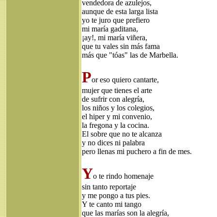
vendedora de azulejos,
aunque de esta larga lista
yo te juro que prefiero
mi maría gaditana,
¡ay!, mi maría viñera,
que tu vales sin más fama
más que "tóas" las de Marbella.
P
or eso quiero cantarte,
mujer que tienes el arte
de sufrir con alegría,
los niños y los colegios,
el hiper y mi convenio,
la fregona y la cocina.
El sobre que no te alcanza
y no dices ni palabra
pero llenas mi puchero a fin de mes.
Y
o te rindo homenaje
sin tanto reportaje
y me pongo a tus pies.
Y te canto mi tango
que las marías son la alegría,