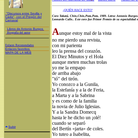
¿QUIÉN HACE ESTO?
"Discursos entre Sevilla y
Coro Takatá, Chin,Chin,Pom,Pom, 1989. Letra: Antonio Burgos.
Cádiz", con el Pregón del
Leonardo Calle.. Este coro fue Primer Premio de su especialidad 
Carnaval
A
Libros de Antonio Burgos
unque estoy mal de la vista
Biografía del autor
no me pierdo una revista,
con mi parienta
Enlaces Recomendados
Enlaces favoritos
leo la prensa del corazón.
MAPA DE LA WEB
El Diez Minutos y el Hola
aunque meten muchas trolas
yo me la empapo
de arriba abajo
"tó" del tirón.
Yo conozco a la Gunila,
la Estefanía y a la de Feria,
a Marta y a la Sabrina
y es como de la familia
la novia de Julio Iglesias.
Y a la Sandra Domecq
hasta le he dicho un ¡olé!
cuando se separó
Subir
del Bertín «jarta» de coles.
Yo tuteo a Isabelita,