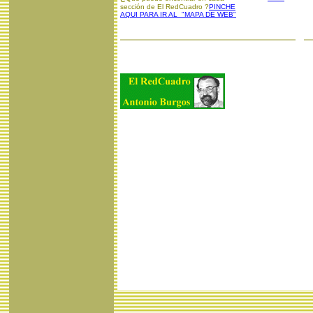
sección de El RedCuadro ?
PINCHE
AQUI PARA IR AL "MAPA DE WEB"