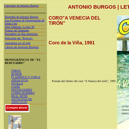
Canciones de Antonio Burgos
ANTONIO BURGOS | LE
Biografía de Antonio Burgos
CORO"A VENECIA DEL
Los Picotazos de Protagonistas de
TIRÓN"
Onda Cero
A
bel Infanzón: La Ese 30
P
untas del Diamante
Recuadros de días anteriores
Artículos de "Epoca"
Coro de la Viña, 1991
Jazmines en el ojal
Libros de Antonio Burgos
MONOGRÁFICOS DE "EL
REDCUADRO"
TOROS
HUMOR
FLAMENCO Y COPLA
ANDALUCIA
Portada del libreto del coro "A Venecia del tirón", 1991
SEVILLA
CADIZ
NOSTALGIARIO
CURRO ROMERO
REAL BETIS
ANTOLOGÍA DE
ARTICULOS