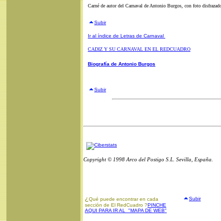
Carné de autor del Carnaval de Antonio Burgos, con foto disfraza
Subir
Ir al índice de Letras de Carnaval
CADIZ Y SU CARNAVAL EN EL REDCUADRO
Biografía de Antonio Burgos
Subir
Copyright © 1998 Arco del Postigo S.L. Sevilla, España.
¿
Subir
Qué puede encontrar en cada
sección de El RedCuadro ?
PINCHE
AQUI PARA IR AL "MAPA DE WEB"