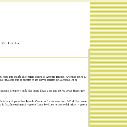
ión: Artículos
s, pero que quizás sólo exista dentro de Antonio Burgos. Artículos de lujo.
, una obra que se adentra en las claves secretas de la ciudad, en el
eriodismo literario y, más aún, hasta llegar a ser uno de los pocos libros que
de Alba y al periodista Ignacio Camacho. La duquesa describió el libro como
a la ficción sentimental «que se llama Sevilla o territorio del mito» y que se