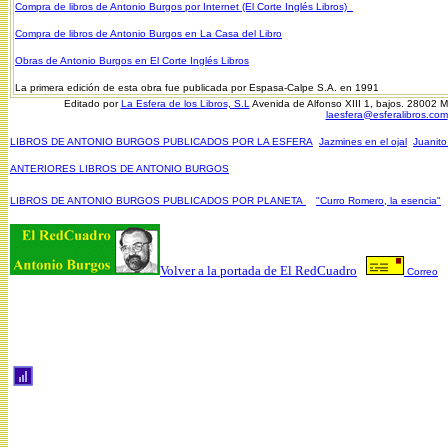
Compra de libros de Antonio Burgos por Internet (El Corte Inglés Libros)
Compra de libros de Antonio Burgos en La Casa del Libro
Obras de Antonio Burgos en El Corte Inglés Libros
La primera edición de esta obra fue publicada por Espasa-Calpe S.A. en 1991
Editado por
La Esfera de los Libros, S.L
Avenida de Alfonso XIII 1, bajos. 28002 
laesfera@esferalibros.com
LIBROS DE ANTONIO BURGOS PUBLICADOS POR LA ESFERA
Jazmines en el ojal
Juanito
ANTERIORES LIBROS DE ANTONIO BURGOS
LIBROS DE ANTONIO BURGOS PUBLICADOS POR PLANETA
"Curro Romero, la esencia"
Volver a la portada de El RedCuadro
Correo