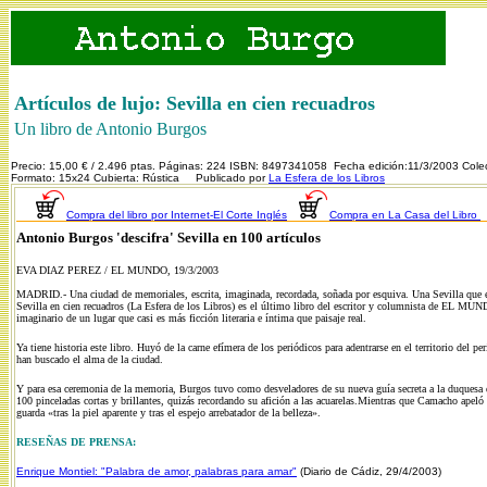
Artículos de lujo: Sevilla en cien recuadros
Un libro de Antonio Burgos
Precio: 15,00 € / 2.496 ptas. Páginas: 224 ISBN: 8497341058 Fecha edición:11/3/2003 Colecc
Formato: 15x24 Cubierta: Rústica Publicado por
La Esfera de los Libros
Compra del libro por Internet-El Corte Inglés
Compra en La Casa del Libro
Antonio Burgos 'descifra' Sevilla en 100 artículos
EVA DIAZ PEREZ / EL MUNDO, 19/3/2003
MADRID.-
Una ciudad de memoriales, escrita, imaginada, recordada, soñada por esquiva. Una Sevilla que e
Sevilla en cien recuadros (La Esfera de los Libros) es el último libro del escritor y columnista de EL MUNDO
imaginario de un lugar que casi es más ficción literaria e íntima que paisaje real.
Ya tiene historia este libro. Huyó de la carne efímera de los periódicos para adentrarse en el territorio del p
han buscado el alma de la ciudad.
Y para esa ceremonia de la memoria, Burgos tuvo como desveladores de su nueva guía secreta a la duquesa 
100 pinceladas cortas y brillantes, quizás recordando su afición a las acuarelas.Mientras que Camacho apeló 
guarda «tras la piel aparente y tras el espejo arrebatador de la belleza».
RESEÑAS DE PRENSA:
Enrique Montiel: "Palabra de amor, palabras para amar"
(Diario de Cádiz, 29/4/2003)