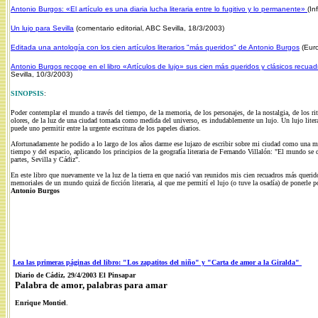
Antonio Burgos: «El artículo es una diaria lucha literaria entre lo fugitivo y lo permanente»
(In
Un lujo para Sevilla
(comentario editorial, ABC Sevilla, 18/3/2003)
Editada una antología con los cien artículos literarios "más queridos" de Antonio Burgos
(Euro
Antonio Burgos recoge en el libro «Artículos de lujo» sus cien más queridos y clásicos recuad
Sevilla, 10/3/2003)
SINOPSIS
:
Poder contemplar el mundo a través del tiempo, de la memoria, de los personajes, de la nostalgia, de los ri
olores, de la luz de una ciudad tomada como medida del universo, es indudablemente un lujo. Un lujo litera
puede uno permitir entre la urgente escritura de los papeles diarios.
Afortunadamente he podido a lo largo de los años darme ese lujazo de escribir sobre mi ciudad como una m
tiempo y del espacio, aplicando los principios de la geografía literaria de Fernando Villalón: "El mundo se 
partes, Sevilla y Cádiz".
En este libro que nuevamente ve la luz de la tierra en que nació van reunidos mis cien recuadros más queri
memoriales de un mundo quizá de ficción literaria, al que me permití el lujo (o tuve la osadía) de ponerle p
Antonio Burgos
Lea las primeras páginas del libro: "Los zapatitos del niño" y "Carta de amor a la Giralda"
Diario de Cádiz, 29/4/2003 El Pinsapar
Palabra de amor, palabras para amar
Enrique Montiel
.