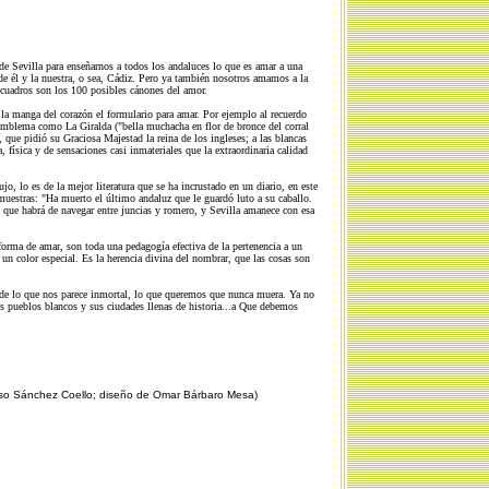
de Sevilla para enseñarnos a todos los andaluces lo que es amar a una
de él y la nuestra, o sea, Cádiz. Pero ya también nosotros amamos a la
recuadros son los 100 posibles cánones del amor.
 la manga del corazón el formulario para amar. Por ejemplo al recuerdo
 emblema como La Giralda ("bella muchacha en flor de bronce del corral
 que pidió su Graciosa Majestad la reina de los ingleses; a las blancas
ísica y de sensaciones casi inmateriales que la extraordinaria calidad
, lo es de la mejor literatura que se ha incrustado en un diario, en este
muestras: "Ha muerto el último andaluz que le guardó luto a su caballo.
 que habrá de navegar entre juncias y romero, y Sevilla amanece con esa
rma de amar, son toda una pedagogía efectiva de la pertenencia a un
 un color especial. Es la herencia divina del nombrar, que las cosas son
 de lo que nos parece inmortal, lo que queremos que nunca muera. Ya no
 sus pueblos blancos y sus ciudades llenas de historia...a Que debemos
Alonso Sánchez Coello; diseño de Omar Bárbaro Mesa)