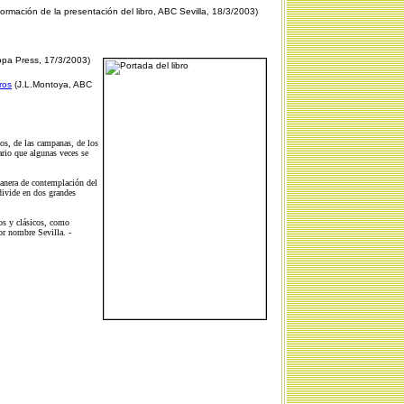
formación de la presentación del libro, ABC Sevilla, 18/3/2003)
pa Press, 17/3/2003)
ros
(J.L.Montoya, ABC
tos, de las campanas, de los
rio que algunas veces se
anera de contemplación del
divide en dos grandes
dos y clásicos, como
or nombre Sevilla. -