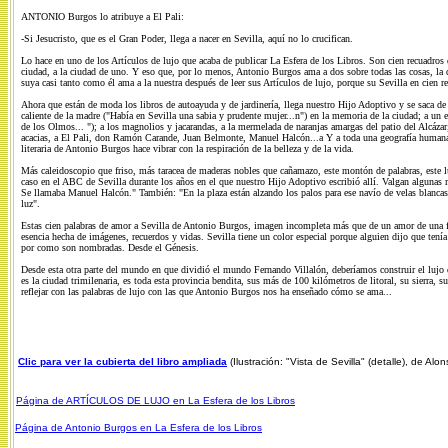
ANTONIO Burgos lo atribuye a El Pali:
-Si Jesucristo, que es el Gran Poder, llega a nacer en Sevilla, aquí no lo crucifican.
Lo hace en uno de los Artículos de lujo que acaba de publicar La Esfera de los Libros. Son cien recuadros 
ciudad, a la ciudad de uno. Y eso que, por lo menos, Antonio Burgos ama a dos sobre todas las cosas, la 
suya casi tanto como él ama a la nuestra después de leer sus Artículos de lujo, porque su Sevilla en cien 
Ahora que están de moda los libros de autoayuda y de jardinería, llega nuestro Hijo Adoptivo y se saca de
caliente de la madre ("Había en Sevilla una sabia y prudente mujer...n") en la memoria de la ciudad; a un
de los Olmos... "); a los magnolios y jacarandas, a la mermelada de naranjas amargas del patio del Alcázar,
acacias, a El Pali, don Ramón Carande, Juan Belmonte, Manuel Halcón...a Y a toda una geografía humana, f
literaria de Antonio Burgos hace vibrar con la respiración de la belleza y de la vida.
Más caleidoscopio que friso, más taracea de maderas nobles que cañamazo, este montón de palabras, este lujo
caso en el ABC de Sevilla durante los años en el que nuestro Hijo Adoptivo escribió allí. Valgan algunas 
Se llamaba Manuel Halcón." También: "En la plaza están alzando los palos para ese navío de velas blancas
luz".
Estas cien palabras de amor a Sevilla de Antonio Burgos, imagen incompleta más que de un amor de una fo
esencia hecha de imágenes, recuerdos y vidas. Sevilla tiene un color especial porque alguien dijo que tenía
por como son nombradas. Desde el Génesis.
Desde esta otra parte del mundo en que dividió el mundo Fernando Villalón, deberíamos construir el lujo
es la ciudad trimilenaria, es toda esta provincia bendita, sus más de 100 kilómetros de litoral, su sierra,
reflejar con las palabras de lujo con las que Antonio Burgos nos ha enseñado cómo se ama...
Clic para ver la cubierta del libro ampliada
(Ilustración: "Vista de Sevilla" (detalle), de 
Página de ARTÍCULOS DE LUJO en La Esfera de los Libros
Página de Antonio Burgos en La Esfera de los Libros