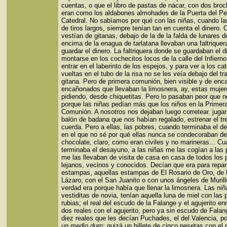
cuentas, o que el libro de pastas de nácar, con dos bro
eran como los aldabones almohades de la Puerta del Pe
Catedral. No sabíamos por qué con las niñas, cuando la
de tiros largos, siempre tenían tan en cuenta el dinero.
vestían de gitanas, debajo de la de la falda de lunares de
encima de la enagua de tarlatana llevaban una faltriquer
guardar el dinero. La faltriquera donde se guardaban el d
montarse en los cochecitos locos de la calle del Infierno
entrar en el laberinto de los espejos, y para ver a los ca
vueltas en el tubo de la risa no se les veía debajo del tr
gitana. Pero de primera comunión, bien visible y de enc
encañonados que llevaban la limosnera, ay, estas muje
pidiendo, desde chiquetitas. Pero lo pasaban peor que n
porque las niñas pedían más que los niños en la Primer
Comunión. A nosotros nos dejaban luego corretear. jugar
balón de badana que nos habían regalado, estrenar el tr
cuerda. Pero a ellas, las pobres, cuando terminaba el d
en el que no sé por qué ellas nunca se condecoraban de
chocolate, claro, como eran civiles y no marineras... C
terminaba el desayuno, a las niñas me las cogían a las 
me las llevaban de visita de casa en casa de todos los 
lejanos, vecinos y conocidos. Decían que era para repart
estampas, aquellas estampas de El Rosario de Oro, de
Lázaro, con el San Juanito o con unos ángeles de Murill
verdad era porque había que llenar la limosnera. Las niñ
vestiditas de novia, tenían aquella luna de miel con las
rubias; el real del escudo de la Falange y el agujerito en
dos reales con el agujerito, pero ya sin escudo de Falan
diez reales que les decían Puchades, el del Valencia, p
un medio dur
o; quizá un billete de cinco pesetas con el r