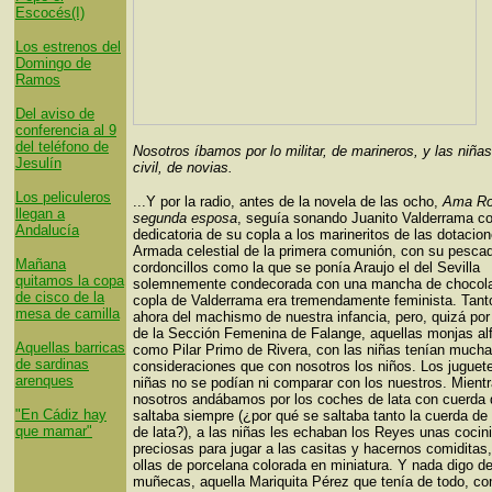
Escocés(I)
Los estrenos del
Domingo de
Ramos
Del aviso de
conferencia al 9
del teléfono de
Nosotros íbamos por lo militar, de marineros, y las niñas
Jesulín
civil, de novias.
Los peliculeros
...Y por la radio, antes de la novela de las ocho,
Ama Ro
llegan a
segunda esposa
, seguía sonando Juanito Valderrama co
Andalucía
dedicatoria de su copla a los marineritos de las dotacion
Armada celestial de la primera comunión, con su pesca
Mañana
cordoncillos como la que se ponía Araujo el del Sevilla
quitamos la copa
solemnemente condecorada con una mancha de chocolat
de cisco de la
copla de Valderrama era tremendamente feminista. Tant
mesa de camilla
ahora del machismo de nuestra infancia, pero, quizá por 
de la Sección Femenina de Falange, aquellas monjas al
Aquellas barricas
como Pilar Primo de Rivera, con las niñas tenían much
de sardinas
consideraciones que con nosotros los niños. Los juguete
arenques
niñas no se podían ni comparar con los nuestros. Mient
nosotros andábamos por los coches de lata con cuerda 
"En Cádiz hay
saltaba siempre (¿por qué se saltaba tanto la cuerda de
que mamar"
de lata?), a las niñas les echaban los Reyes unas cocin
preciosas para jugar a las casitas y hacernos comiditas
ollas de porcelana colorada en miniatura. Y nada digo de
muñecas, aquella Mariquita Pérez que tenía de todo, co