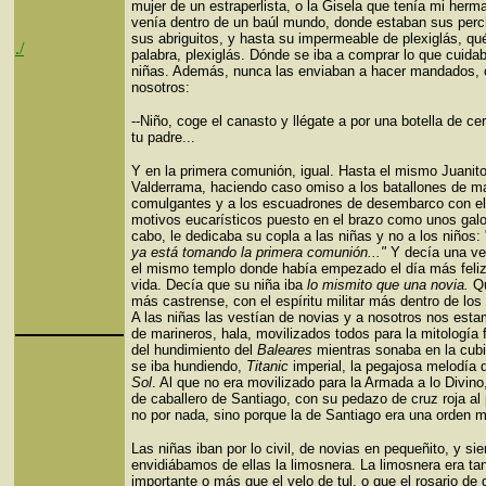
mujer de un estraperlista, o la Gisela que tenía mi herm
venía dentro de un baúl mundo, donde estaban sus perc
sus abriguitos, y hasta su impermeable de plexiglás, q
./
palabra, plexiglás. Dónde se iba a comprar lo que cuida
niñas. Además, nunca las enviaban a hacer mandados,
nosotros:
--Niño, coge el canasto y llégate a por una botella de ce
tu padre...
Y en la primera comunión, igual. Hasta el mismo Juanit
Valderrama, haciendo caso omiso a los batallones de ma
comulgantes y a los escuadrones de desembarco con el
motivos eucarísticos puesto en el brazo como unos gal
cabo, le dedicaba su copla a las niñas y no a los niños:
ya está tomando la primera comunión..."
Y decía
una v
el mismo templo donde había empezado el día más feliz
vida. Decía que su niña iba
lo mismito que una novia.
Q
más castrense, con el espíritu militar más dentro de los 
A las niñas las vestían de novias y a nosotros nos esta
de marineros, hala, movilizados todos para la mitología 
del hundimiento del
Baleares
mientras sonaba en la cubi
se iba hundiendo,
Titanic
imperial, la pegajosa melodía 
Sol
. Al que no era movilizado para la Armada a lo Divino
de caballero de Santiago, con su pedazo de cruz roja al
no por nada, sino porque la de Santiago era una orden mil
Las niñas iban por lo civil, de novias en pequeñito, y si
envidiábamos de ellas la limosnera. La limosnera era ta
importante o más que el velo de tul, o que el rosario de