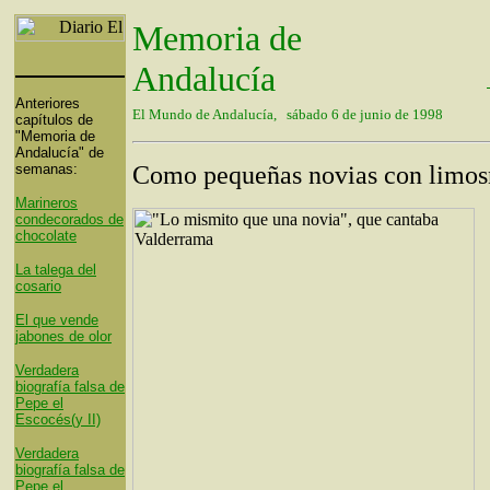
Memoria de
Andalucía
Anteriores
El Mundo de Andalucía, sábado 6 de junio de 1998
capítulos de
"Memoria de
Andalucía" de
semanas:
Como pequeñas novias con limos
Marineros
condecorados de
chocolate
La talega del
cosario
El que vende
jabones de olor
Verdadera
biografía falsa de
Pepe el
Escocés(y II)
Verdadera
biografía falsa de
Pepe el