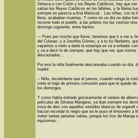
Séneca o con Colón y los Reyes Católicos, hay que ver 
salían los Reyes Católicos en los billetes, y la Reina Is
siempre se parecía a Ana Mariscal... Las niñas, con la 
llena, acababan muertas. Y como en un día no daba ti
recorrer todo el pueblo, a las pobres me las vestían otra
domingo siguiente, entre llantos:
--- Pues por mucho que llores, tenemos que ir a ver a Je
del Colorao, y a Josefita Gómez, y a tu tío Norberto, q
vayamos a verlo a darle la estampa se va a enfadar con
y va a decir lo de siempre, que hay que ver, que somos
descastados...
Por eso la niña finalmente descansaba cuando un día, d
madre:
-- Niña, recuérdame que el jueves, cuando venga la cost
corte el traje de primera comunión para que te quede de
los domingos.
Y como había entrado gozosamente el verano de alberc
películas de Silvana Mangano, ya iban siempre los dom
misa de diez con aquellos vestidos blancos de organdí 
hacían recordar lo negro que se le puso el limosnero a M
meter tantas pesetas rubias, porque los tíos de Maruja 
riquísimos...