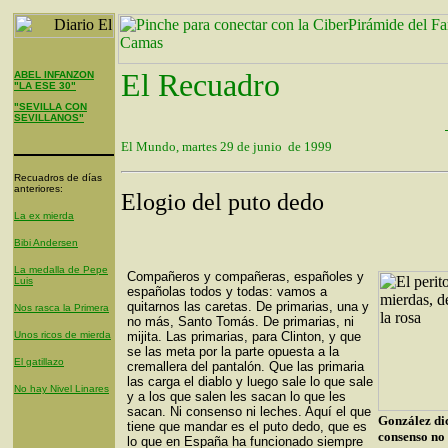
El Recuadro
ABEL INFANZON
"LA ESE 30"
"SEVILLA CON
SEVILLANOS"
El Mundo, martes 29 de junio de 1999
Recuadros de días
anteriores:
Elogio del puto dedo
La ex mierda
Bibi Andersen
La medalla de Pepe
Compañeros y compañeras, españoles y
Luis
españolas todos y todas: vamos a
quitarnos las caretas. De primarias, una y
Nos rasca la Primera
no más, Santo Tomás. De primarias, ni
Unos ricos de mierda
mijita. Las primarias, para Clinton, y que
se las meta por la parte opuesta a la
El gatillazo
cremallera del pantalón. Que las primaria
las carga el diablo y luego sale lo que sale
No hay Nivel Linares
y a los que salen les sacan lo que les
sacan. Ni consenso ni leches. Aquí el que
González dic
tiene que mandar es el puto dedo, que es
consenso no
lo que en España ha funcionado siempre