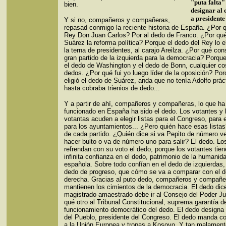
"puta falta"
bien.
designar al 
a presidente
Y si no, compañeros y compañeras,
repasad conmigo la reciente historia de España. ¿Por 
Rey Don Juan Carlos? Por al dedo de Franco. ¿Por qué
Suárez la reforma política? Porque el dedo del Rey lo el
la terna de presidentes, al carajo Areilza. ¿Por qué cons
gran partido de la izquierda para la democracia? Porque
el dedo de Washington y el dedo de Bonn, cualquier co
dedos. ¿Por qué fui yo luego líder de la oposición? Po
eligió el dedo de Suárez, anda que no tenía Adolfo práct
hasta cobraba trienios de dedo...
Y a partir de ahí, compañeros y compañeras, lo que ha
funcionado en España ha sido el dedo. Los votantes y 
votantas acuden a elegir listas para el Congreso, para 
para los ayuntamientos... ¿Pero quién hace esas lista
de cada partido. ¿Quién dice si va Pepito de número ve
hacer bulto o va de número uno para salir? El dedo. Lo
refrendan con su voto el dedo, porque los votantes tie
infinita confianza en el dedo, patrimonio de la humanid
española. Sobre todo confían en el dedo de izquierdas,
dedo de progreso, que cómo se va a comparar con el d
derecha. Gracias al puto dedo, compañeros y compañe
mantienen los cimientos de la democracia. El dedo dic
magistrado amaestrado debe ir al Consejo del Poder Jud
qué otro al Tribunal Constitucional, suprema garantía d
funcionamiento democrático del dedo. El dedo designa
del Pueblo, presidente del Congreso. El dedo manda c
a la Unión Europea y tropas a Kosovo. Y tan malament