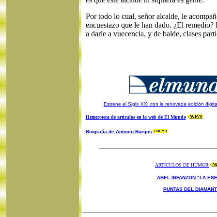
Por todo lo cual, señor alcalde, le acompañ
encuestazo que le han dado. ¿El remedio? F
a darle a vuecencia, y de balde, clases parti
Estrene el Siglo XXI con la renovada edición digit
Hemeroteca de artículos en la web de El Mundo
Biografía de Antonio Burgos
ARTÍCULOS DE HUMOR
ABEL INFANZON "LA ESE
PUNTAS DEL DIAMAN