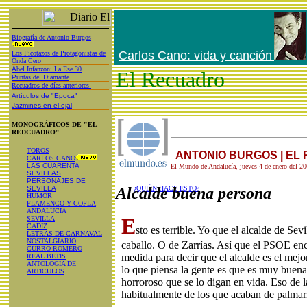
Biografía de Antonio Burgos
Carlos Cano: vida y canción
Los Picotazos de Protagonistas de
Onda Cero
A
bel Infanzón: La Ese 30
El Recuadro
P
untas del Diamante
Recuadros de días anteriores
Artículos de "Epoca"
Jazmines en el ojal
MONOGRÁFICOS DE "EL
REDCUADRO"
TOROS
ANTONIO BURGOS | EL
CARLOS CANO
LAS CUARENTA
El Mundo de Andalucía, jueves 4 de enero del 2
SEVILLAS
PERSONAJES DE
SEVILLA
Alcalde buena persona
¿QUIÉN HACE ESTO?
HUMOR
FLAMENCO Y COPLA
ANDALUCIA
E
SEVILLA
CADIZ
sto es terrible. Yo que el alcalde de Sev
LETRAS DE CARNAVAL
NOSTALGIARIO
caballo. O de Zarrías. Así que el PSOE en
CURRO ROMERO
medida para decir que el alcalde es el mejor
REAL BETIS
ANTOLOGÍA DE
lo que piensa la gente es que es muy buena
ARTICULOS
horroroso que se lo digan en vida. Eso de 
habitualmente de los que acaban de palmar