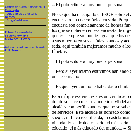
-- El pobrecito era muy buena persona...
Compra de "Curro Romero" en El
Corte Inglés
Otros libros de Antonio
No sé qué ha encargado el PSOE sobre el al
Burgos
encuesta o una necrológica en vida. Porque 
Biografía del autor
encuesta son completamente de honras fúne
los que se obtienen en esa encuesta de urg
Enlaces Recomendados
que es siempre su muerte. Igual que los n
Enlaces favoritos
MAPA DE LA WEB
a sus muertos en sus ataúdes blancos y aco
seda, aquí también mejoramos mucho a los 
Archivo de artículos en la web
de El Mundo
fúnebre:
-- El pobrecito era muy buena persona...
-- Pero si ayer mismo estuvimos hablando de
un sieso manío...
-- Es que ayer aún no le había dado el infar
Para mí que esa encuesta es un certificado 
donde se hace constar la muerte civil del a
alcaldes con perfil plano es que no se sabe
de servicios. Este alcalde es honrado como
suegra, ni finca recalificada, ni castelarina
ni nada. Este alcalde es serio, el más serio
educado, el más educado del mundo... -- Sí