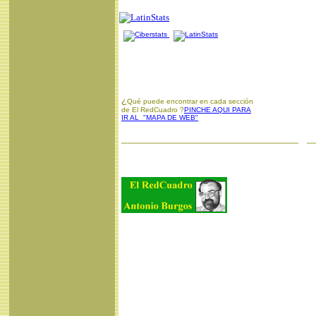
¿
Qué puede encontrar en cada sección
de El RedCuadro ?
PINCHE AQUI PARA
IR AL "MAPA DE WEB"