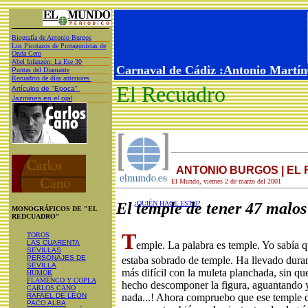
Biografía de Antonio Burgos
Los Picotazos de Protagonistas de
Onda Cero
A
bel Infanzón: La Ese 30
Carnaval de Cádiz :Antonio Martín
P
untas del Diamante
Recuadros de días anteriores
El Recuadro
Artículos de "Epoca"
Jazmines en el ojal
ANTONIO BURGOS | EL
El Mundo, viernes 2 de marzo del 2001
El temple de tener 47 malo
¿QUIÉN HACE ESTO?
MONOGRÁFICOS DE "EL
REDCUADRO"
T
TOROS
LAS CUARENTA
emple. La palabra es temple. Yo sabía
SEVILLAS
PERSONAJES DE
estaba sobrado de temple. Ha llevado dura
SEVILLA
más difícil con la muleta planchada, sin qu
HUMOR
FLAMENCO Y COPLA
hecho descomponer la figura, aguantando y
CARLOS CANO
RAFAEL DE LEÓN
nada...! Ahora compruebo que ese temple 
PACO ALBA