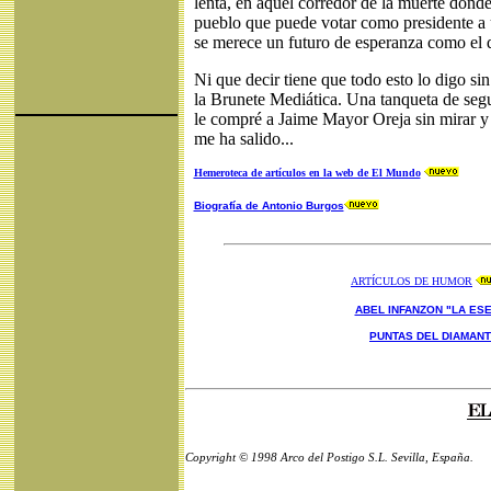
lenta, en aquel corredor de la muerte dond
pueblo que puede votar como presidente a
se merece un futuro de esperanza como el q
Ni que decir tiene que todo esto lo digo si
la Brunete Mediática. Una tanqueta de seg
le compré a Jaime Mayor Oreja sin mirar y
me ha salido...
Hemeroteca de artículos en la web de El Mundo
Biografía de Antonio Burgos
ARTÍCULOS DE HUMOR
ABEL INFANZON "LA ESE
PUNTAS DEL DIAMAN
Copyright © 1998 Arco del Postigo S.L. Sevilla, España.