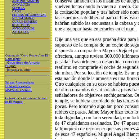
conserva también en los instantes de alegrí
ANTONIO MARTÍN
ANDALUCIA
vuelven locos dando la vuelta al ruedo. C
SEVILLA
la cotización popular y tras haber sido nom
CADIZ
LETRAS DE CARNAVAL
las esperanzas de libertad para el País Vasco
NOSTALGIARIO
CURRO ROMERO
habrían subido las encuestas a la cabeza y 
REAL BETIS
que a galopar hasta enterrarlos en el mar...
ANTOLOGÍA DE
ARTICULOS
Dije una vez que en esa prueba ética para lo
supuesto de la compra de un coche de seg
dispuesto a comprarle a Mayor Oreja el pr
ofreciera, aunque tuviera 300.000 kilómetr
Compra de "Curro Romero" en El
Corte Inglés
pasada. Tras oírlo en su despedida como min
Otros libros de Antonio
Burgos
reafirmo en comprarle el coche de segund
Biografía del autor
sin mirar. Por su lección de temple. Es un 
esta nación donde la amnesia es una florecie
Enlaces Recomendados
Otro cualquiera en su caso se hubiera pues
Enlaces favoritos
de otro comandos desarticulados, pisos fra
MAPA DE LA WEB
señaladores de objetivos enchiquerados. Ot
Archivo de artículos en la web
temple, se hubiera acordado de las tardes d
de El Mundo
pocas. Pero tomando algo tan poco consum
rabitos de pasas, Jaime Mayor hizo todo lo
toda dignidad, con toda serenidad, con todo
de 47 ciudadanos asesinados. De 47 aparen
la franqueza de reconocer que sus peores 
de esos 47 españoles, Miguel Angel Blanco