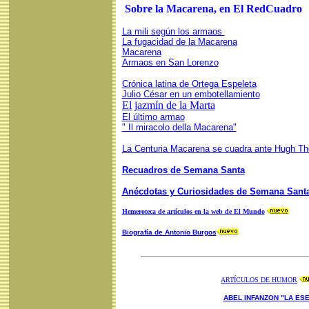
Sobre la Macarena, en El RedCuadro
La mili según los armaos
La fugacidad de la Macarena
Macarena
Armaos en San Lorenzo
Crónica latina de Ortega Espeleta
Julio César en un embotellamiento
El jazmín de la Marta
El último armao
" Il miracolo della Macarena"
La Centuria Macarena se cuadra ante Hugh T
Recuadros de Semana Santa
Anécdotas y Curiosidades de Semana Sant
Hemeroteca de artículos en la web de El Mundo
Biografía de Antonio Burgos
ARTÍCULOS DE HUMOR
ABEL INFANZON "LA ESE