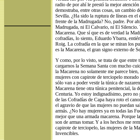
radio de por ahí le prestó la mejor atenció
demostraba, entre otras cosas, un cambio d
Sevilla. ¿Ha sido la ruptura de líneas en el 
frente de la Madrugada? No, padre. Por ahí
Madrugada, ni El Calvario, ni El Silencio. 
Macarena. Que sí que es de verdad la Madr
cofradías, lo siento, Eduardo Ybarra, enti
Roig. La cofradía en la que se miran los p
es la Macarena, el gran signo externo de S
Y como, por lo visto, se trata de que entre
cargarnos la Semana Santa con mucho cuid
la Macarena no solamente me parece bien, s
mujeres con capirote de terciopelo morado
sólo van a poder vestir la túnica de nazare
Macarena tiene otra túnica penitencial, la de
Centuria. Yo estoy indignadísimo, pero no
de las Cofradías de Capa haya roto el cano
el agravio de que las mujeres no puedan sa
armás. ¿No hay mujeres ya en todas las F
mejor que una armada macarena. Porque las
son de armas tomar. Y a los hechos me rem
capirote de terciopelo, las mujeres de la 
Invencibles.