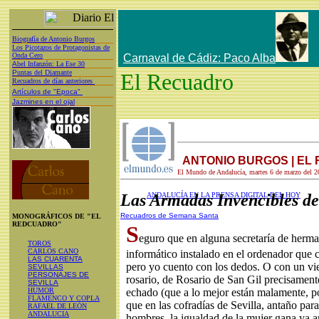
Biografía de Antonio Burgos
Los Picotazos de Protagonistas de
Onda Cero
Carnaval de Cádiz: Paco Alba
A
bel Infanzón: La Ese 30
P
untas del Diamante
El Recuadro
Recuadros de días anteriores
Artículos de "Epoca"
Jazmines en el ojal
ANTONIO BURGOS | EL
El Mundo de Andalucía, martes 6 de marzo del 
Las Armadas Invencibles 
ANDALUCÍA EN LA PRENSA DIGITAL DEL HOY
Recuadros de Semana Santa
MONOGRÁFICOS DE "EL
REDCUADRO"
S
eguro que en alguna secretaría de her
TOROS
CARLOS CANO
informático instalado en el ordenador que 
LAS CUARENTA
pero yo cuento con los dedos. O con un vi
SEVILLAS
PERSONAJES DE
rosario, de Rosario de San Gil precisamen
SEVILLA
HUMOR
echado (que a lo mejor están malamente, p
FLAMENCO Y COPLA
que en las cofradías de Sevilla, antaño para
RAFAEL DE LEÓN
ANDALUCIA
hombres, la igualdad de la mujer gana ya 