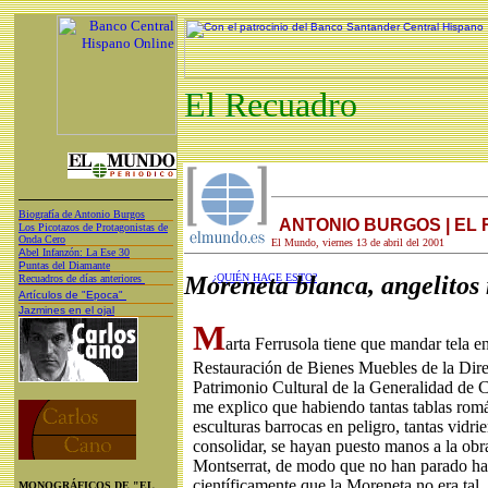
El Recuadro
Biografía de Antonio Burgos
ANTONIO BURGOS | EL
Los Picotazos de Protagonistas de
Onda Cero
El Mundo, viernes 13 de abril del 2001
A
bel Infanzón: La Ese 30
P
untas del Diamante
Moreneta blanca, angelitos
¿QUIÉN HACE ESTO?
Recuadros de días anteriores
Artículos de "Epoca"
Jazmines en el ojal
M
arta Ferrusola tiene que mandar tela en
Restauración de Bienes Muebles de la Dire
Patrimonio Cultural de la Generalidad de 
me explico que habiendo tantas tablas román
esculturas barrocas en peligro, tantas vidri
consolidar, se hayan puesto manos a la obr
Montserrat, de modo que no han parado ha
científicamente que la Moreneta no era tal, 
MONOGRÁFICOS DE "EL