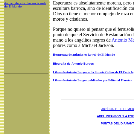
Esperanza es absolutamente morena, pero 
Archivo de artículos en la web
de El Mundo
escultura barroca, sino de identificación c
Dios no tiene el menor complejo de raza en
moros y cristianos.
Porque no quiero ni pensar que el ferrusoli
punto de que el Servicio de Restauración 
mano a los angelitos negros de
Antonio Ma
pobres como a Michael Jackson.
Hemeroteca de artículos en la web de El Mundo
Biografía de Antonio Burgos
Libros de Antonio Burgos en la libreria Online de El Corte In
Libros de Antonio Burgos publicados por Editorial Planeta -
ARTÍCULOS DE HUMO
ABEL INFANZON "LA ESE
PUNTAS DEL DIAMAN