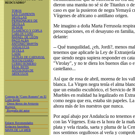
REDCUADRO"
dieron una manita no sé si de Titanlux o de
caso es que la pusieron de negra Yemayá cr
TOROS
LAS CUARENTA
Vírgenes de africano o antillano origen.
SEVILLAS
PERSONAJES DE
SEVILLA
Me imagino a doña Marta Ferrusola respiran
HUMOR
preocupaciones, en el desayuno en familia,
FLAMENCO Y COPLA
CARLOS CANO
delante:
RAFAEL DE LEÓN
PACO ALBA
ANTONIO MARTÍN
-- Qué tranquilidad, ¿eh, Jordi?, menos ma
ANDALUCIA
SEVILLA
tenemos que aplicarle la Ley de Extranjería
CADIZ
que siendo negra supiera responder en catal
LETRAS DE CARNAVAL
NOSTALGIARIO
"Virolay", y no te diera los buenos días o
CURRO ROMERO
REAL BETIS
castellano...
ANTOLOGÍA DE
ARTICULOS
Así que de rosa de abril, morena de los val
blanca. La Virgen negra tenía el alma bla
que un estudio escultórico, el Servicio de 
Muebles en realidad ha legalizado en Extra
Compra de "Curro Romero" en El
como negra que era, estaba sin papeles. La
Corte Inglés
Otros libros de Antonio
ahora más de los nuestros que nunca.
Burgos
Biografía del autor
Por aquí abajo por Andalucía no tenemos 
con las Vírgenes. Esta es la hora de la mañ
Enlaces Recomendados
plata y vela rizada, saeta y pluma de la Ce
Enlaces favoritos
MAPA DE LA WEB
nos sentimos orgullosos al verla y comprob