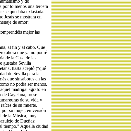
e humanismo y de
a por lo menos una tercera
ue se quedaba extasiada.
e Jesús se mostrara en
menaje de amor:
 comprendéis mejor las
na, al fin y al cabo. Que
ero ahora que ya no podré
ía de la Casa de las
e gustaba Sevilla
tana, hasta aceptó ("qué
dad de Sevilla para la
más que sinsabores en las
, como no podía ser menos,
 aquel madrigal ágrafo en
la de Cayetana, no se
 amarguras de su vida y
 raíces de su muerte.
por su mujer, en versión
l de la Música, muy
 azulejo de Dueñas:
el tiempo." Aquella ciudad