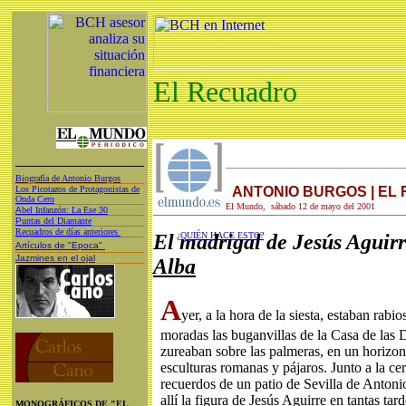
El Recuadro
Biografía de Antonio Burgos
Los Picotazos de Protagonistas de
ANTONIO BURGOS | EL
Onda Cero
El Mundo, sábado 12 de mayo del 2001
A
bel Infanzón: La Ese 30
P
untas del Diamante
Recuadros de días anteriores
El madrigal de Jesús Aguir
¿QUIÉN HACE ESTO?
Artículos de "Epoca"
Jazmines en el ojal
Alba
A
yer, a la hora de la siesta, estaban rab
moradas las buganvillas de la Casa de las D
zureaban sobre las palmeras, en un horizont
esculturas romanas y pájaros. Junto a la ce
recuerdos de un patio de Sevilla de Anton
allí la figura de Jesús Aguirre en tantas tar
MONOGRÁFICOS DE "EL