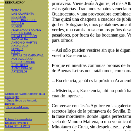
REDCUADRO"
primavera. Viene Jesús Aguirre, el más Alb
estas galerías. Trae unos zapatos veneciano
TOROS
Quatrocento, y una provocadora combinaci
LAS CUARENTA
SEVILLAS
Trae quizá una chaqueta a cuadros de jubi
PERSONAJES DE
SEVILLA
golf en Sotogrande, unos pantalones amaril
HUMOR
verdes, una camisa rosa con los puños desa
FLAMENCO Y COPLA
CARLOS CANO
pasadores, por fuera de las bocamangas. Ve
RAFAEL DE LEÓN
PACO ALBA
para oírnos:
ANTONIO MARTÍN
ANDALUCIA
SEVILLA
-- Así sólo pueden vestirse sin que le dig
CADIZ
vuestra Excelencia...
LETRAS DE CARNAVAL
NOSTALGIARIO
CURRO ROMERO
Porque en nuestras continuas bromas de la
REAL BETIS
ANTOLOGÍA DE
de Buenas Letras nos tratábamos, con sorna
ARTICULOS
-- Excelencia, ¿cuál es la próxima Academi
-- Misterio, ah, Excelencia, ahí no podrá 
Compra de "Curro Romero" en El
cuando ingrese...
Corte Inglés
Otros libros de Antonio
Burgos
Conversar con Jesús Aguirre en las galería
Biografía del autor
secretos lujos de la primavera de Sevilla. E
la frase mordiente, donde ligaba perfectam
Enlaces Recomendados
saeta de Manolo Mairena, o una verónica 
Enlaces favoritos
Minotauro de Creta, sin despeinarse... y s
MAPA DE LA WEB