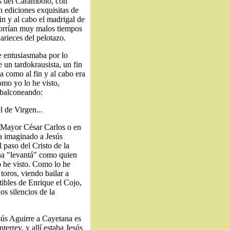
os del Carambolo, con
 ediciones exquisitas de
in y al cabo el madrigal de
orrían muy malos tiempos
narieces del pelotazo.
e entusiasmaba por lo
 un tardokrausista, un fin
a como al fin y al cabo era
omo yo lo he visto,
, balconeando:
l de Virgen...
 Mayor César Carlos o en
ra imaginado a Jesús
 paso del Cristo de la
na "levantá" como quien
o he visto. Como lo he
toros, viendo bailar a
tibles de Enrique el Cojo,
s silencios de la
sús Aguirre a Cayetana es
errey, y allí estaba Jesús