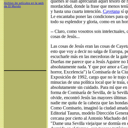
quienes le oían apreciaran aquel tesoro d
Archivo de artículos en la web
mordacidad, donde la frase que menos tení
de El Mundo
y hasta una cuarta intención.
Cayetana
sí q
Le encantaba poner las condiciones para qu
todo su esplendor y gloria, como en un ho
-- Claro, como vosotros sois intelectuales,
cosas de Jesús...
Las cosas de Jesús eran las cosas de Cayeta
esto que voy a decir no salga de Europa, p
escucharle más en las mecedoras de la galer
Dueñas me parece que a Jesús Aguirre no l
absolutamente nada. Y que por amor a Caye
horror, Excelencia") la Comisaría de la Ciu
Exposición de 1992, cargo que no le trajo 
minucias de una política local que le traía
absolutamente sin cuidado. Para mí que en
forma de Comisaría de Sevilla, de la Sevil
olvide, encontró Jesús las mayores últimas
nadie me quita de la cabeza que las hondas
Como Comisario, imaginó la ciudad amada 
Editorial Taurus, modelo Dirección Genera
cercana por cierto al Antonio Machado del
"Dame una Sevilla vieja/que se dormía en 