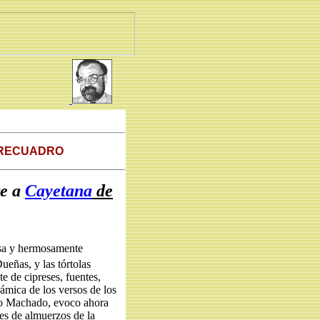
 RECUADRO
re a
Cayetana
de
iosa y hermosamente
ueñas, y las tórtolas
e de cipreses, fuentes,
rámica de los versos de los
io Machado, evoco ahora
des de almuerzos de la