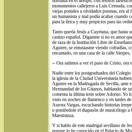
dormida en el tiempo, con tesoros tartésic
monumentos callejeros a Luis Cernuda, con
viejas postales u olvidados poemas, era al f
un humanista y mal podía acabar cuando c
para la lírica y muy propicios para las ordi
Tanto quería Jesús a Cayetana, que hasta s
castizo español. Díganme si no es amor que
de raza de la Institución Libre de Enseñanz
Aguirre, se entusiasme viendo cofradías, c
encantado, en una casa de la calle Sierpes
-- Ora salimos a ver el paso de Cristo, ora e
Nadie entre los postgraduados del Colegio
la iglesia de la Ciudad Universitaria hubie
Aguirre en la Madrugada de Sevilla, ante el
Hermandad de los Gitanos, hablando de u
comenta la última tesis sobre Adorno. Yo l
visto en noches de flamenco y en tardes de 
Aurora Vargas, escuchando historias irrepe
o poniéndole el diapasón de musicólogo a lo
Maestranza.
Y si hablo de este madrigal sevillano de Je
porque lo he conocido en el Palacio de Mont