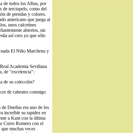
a de todos los Albas, por
s de terciopelo, como del
ón de prendas y colores.
lado americano que juega al
los, unos calcetines
fiantemente abiertos, sin
stía así creo yo que sólo
an nada El Niño Marchena y
 Real Academia Sevillana
, de "excelencia":
a de su colección?
hacer de cabestro conmigo
s de Dueñas era uno de los
ra increíble su rapidez en
ente a Kant con la última
de Curro Romero con el
in que muchas veces