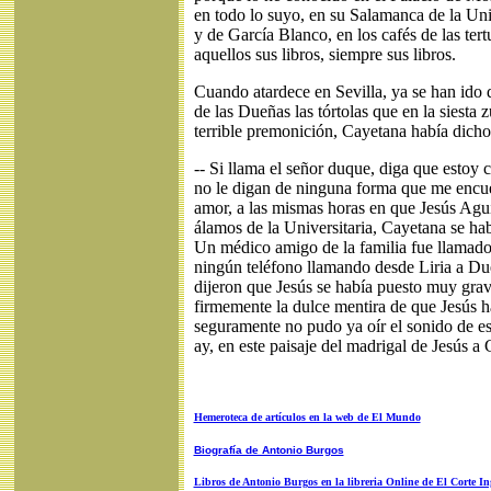
en todo lo suyo, en su Salamanca de la Un
y de García Blanco, en los cafés de las tertu
aquellos sus libros, siempre sus libros.
Cuando atardece en Sevilla, ya se han ido 
de las Dueñas las tórtolas que en la siest
terrible premonición, Cayetana había dicho 
-- Si llama el señor duque, diga que estoy 
no le digan de ninguna forma que me encue
amor, a las mismas horas en que Jesús Agu
álamos de la Universitaria, Cayetana se ha
Un médico amigo de la familia fue llamad
ningún teléfono llamando desde Liria a D
dijeron que Jesús se había puesto muy grav
firmemente la dulce mentira de que Jesús h
seguramente no pudo ya oír el sonido de es
ay, en este paisaje del madrigal de Jesús a
Hemeroteca de artículos en la web de El Mundo
Biografía de Antonio Burgos
Libros de Antonio Burgos en la libreria Online de El Corte In