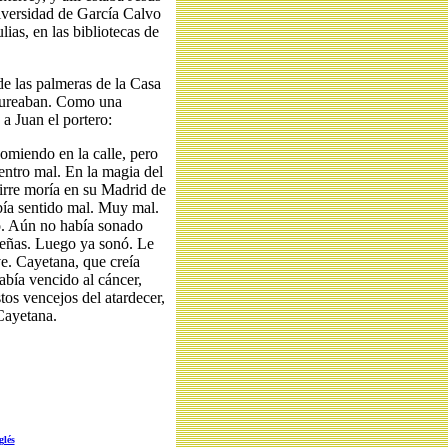
iversidad de García Calvo
lias, en las bibliotecas de
de las palmeras de la Casa
a zureaban. Como una
a Juan el portero:
comiendo en la calle, pero
ntro mal. En la magia del
irre moría en su Madrid de
bía sentido mal. Muy mal.
o. Aún no había sonado
ueñas. Luego ya sonó. Le
e. Cayetana, que creía
abía vencido al cáncer,
tos vencejos del atardecer,
 Cayetana.
glés