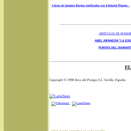
Libros de Antonio Burgos publicados por Editorial Planeta -
ARTÍCULOS DE HUMO
ABEL INFANZON "LA ESE
PUNTAS DEL DIAMAN
Copyright © 1998 Arco del Postigo S.L. Sevilla, España.
¿
Qué puede encontrar en cada sección