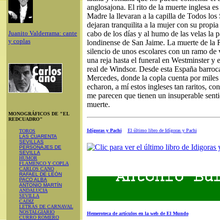
anglosajona. El rito de la muerte inglesa es
Madre la llevaran a la capilla de Todos los 
dejaran tranquilita a la mujer con su propia
Juanito Valderrama: cante
cabo de los días y al humo de las velas la p
y coplas
londinense de San Jaime. La muerte de la 
silencio de unos escolares con un ramo de v
una reja hasta el funeral en Westminster y e
real de Windsor. Desde esta España barroca
Mercedes, donde la copla cuenta por miles 
echaron, a mí estos ingleses tan raritos, c
me parecen que tienen un insuperable sentid
muerte.
MONOGRÁFICOS DE "EL
REDCUADRO"
Idígoras y Pachi
El último libro de Idígoras y Pachi
TOROS
LAS CUARENTA
SEVILLAS
PERSONAJES DE
SEVILLA
HUMOR
FLAMENCO Y COPLA
CARLOS CANO
RAFAEL DE LEÓN
PACO ALBA
ANTONIO MARTÍN
ANDALUCIA
SEVILLA
CADIZ
LETRAS DE CARNAVAL
NOSTALGIARIO
Hemeroteca de artículos en la web de El Mundo
CURRO ROMERO