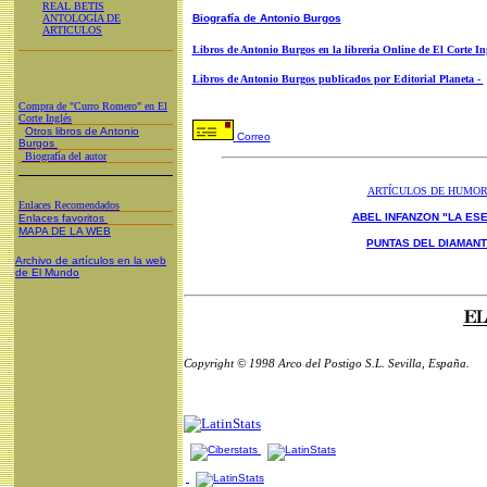
REAL BETIS
ANTOLOGÍA DE
Biografía de Antonio Burgos
ARTICULOS
Libros de Antonio Burgos en la libreria Online de El Corte In
Libros de Antonio Burgos publicados por Editorial Planeta -
Compra de "Curro Romero" en El
Corte Inglés
Otros libros de Antonio
Correo
Burgos
Biografía del autor
ARTÍCULOS DE HUMO
Enlaces Recomendados
ABEL INFANZON "LA ESE
Enlaces favoritos
MAPA DE LA WEB
PUNTAS DEL DIAMAN
Archivo de artículos en la web
de El Mundo
Copyright © 1998 Arco del Postigo S.L. Sevilla, España.