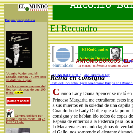
Página principal-Inicio
El Recuadro
ANTONIO BURGOS | EL
Página 
El Mundo, miércoles 3 de abril del 2002
"Juanito Valderrama:Mi
¿QUIÉN HACE ESTO?
Abel Infanzón de hoy
Reina en consigna
España querida", nuevo libro
de Antonio Burgos
Texto del Encuentro Digital con A
ntonio Burgos en ElMundo
Lea las primeras páginas del
C
libro,con algunas de sus 100
uando Lady Diana Spencer se mató en P
fotos
Princesa Margarita me extrañaron estos ingl
a sus muertos en la soledad de una capilla 
Cuando lo de Lady Di dije que a la pobre 
consigna y se habían ido todos de copas de
Compra del libro por
Internet: precio oferta: 18,76
España de entierros a la Federica para los a
€ / 3.121 pts.
la Macarena estrenando lágrimas de verdad 
el Gallo, nos sorprende el elegante distanc