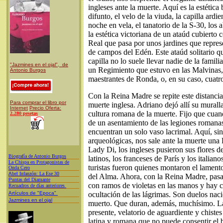
ingleses ante la muerte. Aquí es la estética 
difunto, el velo de la viuda, la capilla ardi
noche en vela, el tanatorio de la S-30, los 
la estética victoriana de un ataúd cubierto 
Real que pasa por unos jardines que repres
de campos del Edén. Este ataúd solitario 
capilla no lo suele llevar nadie de la famili
"Jazmines en el ojal", de
un Regimiento que estuvo en las Malvinas,
Antonio Burgos
maestrantes de Ronda, o, en su caso, cuatro
Con la Reina Madre se repite este distancia
Para comprar el libro por
muerte inglesa. Adriano dejó allí su muralla
Internet
Precio Oferta:
cultura romana de la muerte. Fijo que cua
2.280 pesetas
de un asentamiento de las legiones romana
encuentran un solo vaso lacrimal. Aquí, si
arqueológicas, nos sale ante la muerte un
Lady Di, los ingleses pusieron sus flores de
Biografía de Antonio Burgos
latinos, los franceses de París y los italiano
L
a Chispa en Protagonistas de
turistas fueron quienes montaron el lament
Onda Cero
A
bel Infanzón: La Ese 30
del Alma. Ahora, con la Reina Madre, pasan
P
untas del Diamante
con ramos de violetas en las manos y hay 
Recuadros de días anteriores
Artículos de "Epoca"
ocultación de las lágrimas. Son duelos nacio
Jazmines en el ojal
muerto. Que duran, además, muchísimo. L
presente, velatorio de aguardiente y chiste
latina y romana que no puede consentir el 