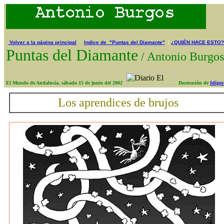
Volver a la página principal
Indice de "Puntas del Diamante"
|
¿QUIÉN HACE ESTO?
Puntas del Diamante
/
Antonio Burg
El Mundo de Andalucía, sábado 15 de junio del 2002
Ilustración de
Idígor
Los aprendices de brujos