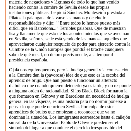
materia de negaciones y lágrimas de todo lo que han venido
haciendo contra la cumbre de Sevilla desde las propias
instituciones públicas. Le pidió Sánchez Monteseirín prestada a
Pilatos la palangana de lavarse las manos y de eludir
responsabilidades y dijo: ""Entre todos lo hemos puesto más
difícil que en Barcelona..." Terribles palabras. Que de muestran
lisa y llanamente que esto de los acontecimientos que se avecinan
en Sevilla, señores, se le está yendo de las manos a aquellos que
aprovecharon cualquier resquicio de poder para ejercerlo contra la
Cumbre de la Unión Europea que pondrá el broche cualquiera
sabe de qué metal, no de oro precisamente, a la temporal
presidencia española.
Ojalá nos equivoquemos, pero la huelga general y la contestación
a la Cumbre dan la (pavorosa) idea de que esto es la escoba del
aprendiz de brujo. Que han puesto a funcionar un artefacto
diabólico que cuando quieren detenerlo ya es tarde, y no responde
a ninguna orden de racionalidad. Si los Black Block formaron la
que formaron en Génova y en Barcelona sin necesidad de huelga
general en las vísperas, es una historia para no dormir ponerse a
pensar lo que puede ocurrir en Sevilla. Por culpa de estos
aprendices de brujos que empiezan a reconocer que ya no
dominan la situación. Los inmigrantes acarreados hasta el callejón
sin salida de la Universidad Pablo de Olavide pueden ser el
símbolo del lugar a que conduce el ejercicio irresponsable del