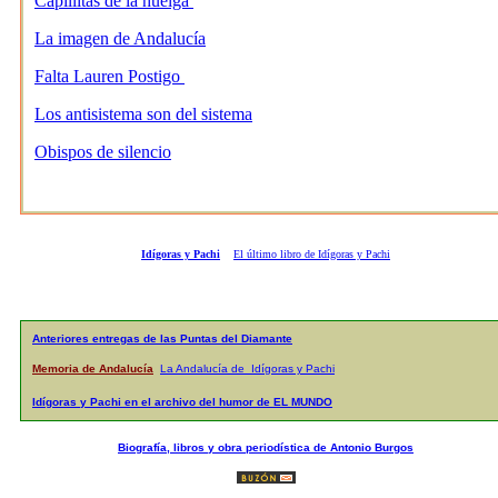
Capillitas de la huelga
La imagen de Andalucía
Falta Lauren Postigo
Los antisistema son del sistema
Obispos de silencio
Idígoras y Pachi
El último libro de Idígoras y Pachi
Anteriores entregas de las Puntas del Diamante
Memoria de Andalucía
La Andalucía de Idígoras y Pachi
Idígoras y Pachi en el archivo del humor de EL MUNDO
Biografía, libros y obra periodística de Antonio Burgos