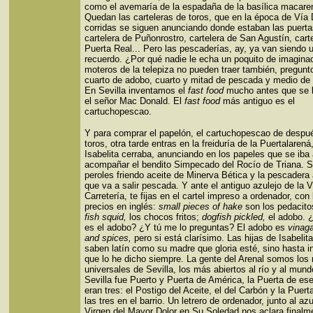
como el avemaría de la espadaña de la basílica macare
Quedan las carteleras de toros, que en la época de Vía D
corridas se siguen anunciando donde estaban las puerta
cartelera de Puñonrostro, cartelera de San Agustín, carte
Puerta Real... Pero las pescaderías, ay, ya van siendo 
recuerdo. ¿Por qué nadie le echa un poquito de imaginac
moteros de la telepiza no pueden traer también, pregunt
cuarto de adobo, cuarto y mitad de pescada y medio de
En Sevilla inventamos el
fast food
mucho antes que se l
el señor Mac Donald. El
fast food
más antiguo es el
cartuchopescao.
Y para comprar el papelón, el cartuchopescao de despu
toros, otra tarde entras en la freiduría de la Puertalarená
Isabelita cerraba, anunciando en los papeles que se iba
acompañar el bendito Simpecado del Rocío de Triana. 
peroles friendo aceite de Minerva Bética y la pescadera
que va a salir pescada. Y ante el antiguo azulejo de la V
Carretería, te fijas en el cartel impreso a ordenador, con 
precios en inglés:
small pieces of hake
son los pedacit
fish squid,
los chocos fritos;
dogfish pickled,
el adobo. 
es el adobo? ¿Y tú me lo preguntas? El adobo es
vinaga
and spices,
pero si está clarísimo. Las hijas de Isabelit
saben latín como su madre que gloria esté, sino hasta i
que lo he dicho siempre. La gente del Arenal somos los
universales de Sevilla, los más abiertos al río y al mund
Sevilla fue Puerto y Puerta de América, la Puerta de es
eran tres: el Postigo del Aceite, el del Carbón y la Puert
las tres en el barrio. Un letrero de ordenador, junto al azu
Virgen del Mayor Dolor en Su Soledad nos aclara finalm