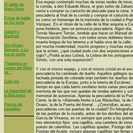
Ese espejo contempló muchas de estas tardes de toros, 
El padre de
la corrida, a don Eduardo Miura, el gran señor de Zahari
María Rosa
venía a comprar su cartucho de pescado para la cena. Ir
pescadería al final de la corrida y comprar el cartucho 
Entrar de balde
es como un homenaje de la memoria de la ciudad a Pep
en los toros
Vázquez. En el rótulo de la calle de la Mar esquina a Cas
pone
freiduría
, pero se pronuncia pescadería. Algún día
Garach y
Tomás Navarro Tomás, tendrás que hacer un
Manual de
Manfredi
Pronunciación Sevillana,
con todos estos dobletes léxic
muerta lengua de los letreros y el habla viva de la calle, 
Don Alvaro
por mucha modernidad, mucho progreso y muchas expo
Domecq, a La
que le echen, ¿qué ciudad pudo con dos exposiciones 
Ina en punto
siglo? ¿Podrá acaso Lisboa, la Lisboa de los portuguese
Simón, con una sola exposición?
"Fagamos un
campo del Betis
Y con el mismo espejo, y con el mismo cristal en el esc
tal.."
pescadería ha cambiado de dueño. Aquellos gallegos que
fachada pintada de colorado eran también los dueños de
Calle Iris
pescadería de la Europa, junto a la lotería de Escámez.
tiempo en que cada barrio sevillano tenía varias pescad
La fugacidad de
memoria de las que nos quedan de rondas adentro y so
la Macarena
memorial de ausencias. Apenas la pescadería de la Puer
Carne, la de la >Alameda frente a Las Maravillas, la de 
Poema del
Osario, la de la Puerta del Arenal... ¿Coincidían, acaso,
tentadero
pescaderías con las puertas de la ciudad? En fotografía
de las puertas de la muralla, antes de los derribos del al
García de Vinuesa, se ve siempre que junto a las puert
tres elementos fijos: una capillita, una cartelera de toros
puesto de calentitos. Las capillitas quedan, Postigo del
Postigo del Aceite, incluso algunas capillitas tan llenas 