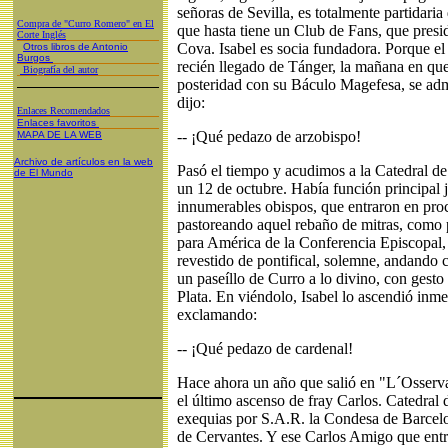
señoras de Sevilla, es totalmente partidaria
Compra de "Curro Romero" en El
que hasta tiene un Club de Fans, que pres
Corte Inglés
Cova. Isabel es socia fundadora. Porque el
Otros libros de Antonio
Burgos
recién llegado de Tánger, la mañana en que 
Biografía del autor
posteridad con su Báculo Magefesa, se adm
dijo:
Enlaces Recomendados
Enlaces favoritos
-- ¡Qué pedazo de arzobispo!
MAPA DE LA WEB
Archivo de artículos en la web
Pasó el tiempo y acudimos a la Catedral d
de El Mundo
un 12 de octubre. Había función principal 
innumerables obispos, que entraron en proc
pastoreando aquel rebaño de mitras, como 
para América de la Conferencia Episcopal
revestido de pontifical, solemne, andando
un paseíllo de Curro a lo divino, con gesto
Plata. En viéndolo, Isabel lo ascendió inme
exclamando:
-- ¡Qué pedazo de cardenal!
Hace ahora un año que salió en "L´Osserva
el último ascenso de fray Carlos. Catedral 
exequias por S.A.R. la Condesa de Barcel
de Cervantes. Y ese Carlos Amigo que ent