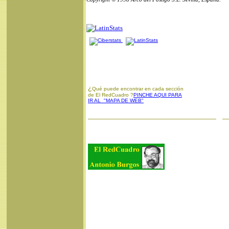
¿
Qué puede encontrar en cada sección
de El RedCuadro ?
PINCHE AQUI PARA
IR AL "MAPA DE WEB"