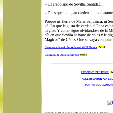
-- El arzobispo de Sevilla, Santidad...
-- Pues que lo hagan cardenal inmediatame
Porque ni Tierra de María Santísima, ni Sed
ná. Lo que le gusta de verdad al Papa es ha
negros. Y como sigue olvidándose de la Mit
día en que Sevilla se harte de coles y le 
Mágicos" de Cádiz. Que se vaya con totus t
Hemeroteca de artículos en la web de El Mundo
Biografía de Antonio Burgos
ARTÍCULOS DE HUMOR
ABEL INFANZON "LA ESE
PUNTAS DEL DIAMAN
Copyright © 1998 Arco del Postigo S.L. Sevilla, España.