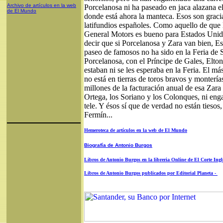
Archivo de artículos en la web
Porcelanosa ni ha paseado en jaca alazana e
de El Mundo
donde está ahora la manteca. Esos son graci
latifundios españoles. Como aquello de que 
General Motors es bueno para Estados Unid
decir que si Porcelanosa y Zara van bien, E
paseo de famosos no ha sido en la Feria de S
Porcelanosa, con el Príncipe de Gales, Elton
estaban ni se les esperaba en la Feria. El m
no está en tierras de toros bravos y montería
millones de la facturación anual de esa Zar
Ortega, los Soriano y los Colonques, ni enga
tele. Y ésos sí que de verdad no están tiesos
Fermín...
Hemeroteca de artículos en la web de El Mundo
Biografía de Antonio Burgos
Libros de Antonio Burgos en la libreria Online de El Corte Ingl
Libros de Antonio Burgos publicados por Editorial Planeta -