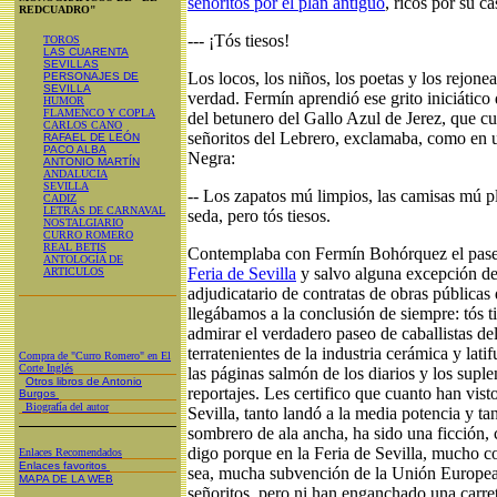
señoritos por el plan antiguo
, ricos por su c
REDCUADRO"
--- ¡Tós tiesos!
TOROS
LAS CUARENTA
SEVILLAS
Los locos, los niños, los poetas y los rejone
PERSONAJES DE
SEVILLA
verdad. Fermín aprendió ese grito iniciático d
HUMOR
FLAMENCO Y COPLA
del betunero del Gallo Azul de Jerez, que cu
CARLOS CANO
señoritos del Lebrero, exclamaba, como en u
RAFAEL DE LEÓN
PACO ALBA
Negra:
ANTONIO MARTÍN
ANDALUCIA
SEVILLA
-- Los zapatos mú limpios, las camisas mú p
CADIZ
LETRAS DE CARNAVAL
seda, pero tós tiesos.
NOSTALGIARIO
CURRO ROMERO
REAL BETIS
Contemplaba con Fermín Bohórquez el paseo
ANTOLOGÍA DE
Feria de Sevilla
y salvo alguna excepción de
ARTICULOS
adjudicatario de contratas de obras públicas
llegábamos a la conclusión de siempre: tós ti
admirar el verdadero paseo de caballistas de
terratenientes de la industria cerámica y lati
Compra de "Curro Romero" en El
Corte Inglés
las páginas salmón de los diarios y los sup
Otros libros de Antonio
reportajes. Les certifico que cuanto han vist
Burgos
Biografía del autor
Sevilla, tanto landó a la media potencia y ta
sombrero de ala ancha, ha sido una ficción
digo porque en la Feria de Sevilla, mucho c
Enlaces Recomendados
Enlaces favoritos
sea, mucha subvención de la Unión Europea
MAPA DE LA WEB
señoritos, pero ni han enganchado una carret