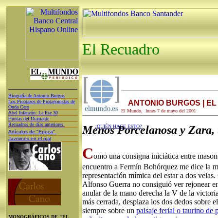
El Recuadro
Biografía de Antonio Burgos
Los Picotazos de Protagonistas de
ANTONIO BURGOS | E
Onda Cero
El Mundo, lunes 7 de mayo del 2001
A
bel Infanzón: La Ese 30
P
untas del Diamante
Recuadros de días anteriores
Menos Porcelanosa y Zara, 
¿QUIÉN HACE ESTO?
Artículos de "Epoca"
Jazmines en el ojal
C
omo una consigna iniciática entre maso
encuentro a Fermín Bohórquez me dice la mi
representación mímica del estar a dos velas.
Alfonso Guerra no consiguió ver rejonear en 
anular de la mano derecha la V de la victori
más cerrada, desplaza los dos dedos sobre el
siempre sobre un
paisaje ferial o taurino de 
MONOGRÁFICOS DE "EL