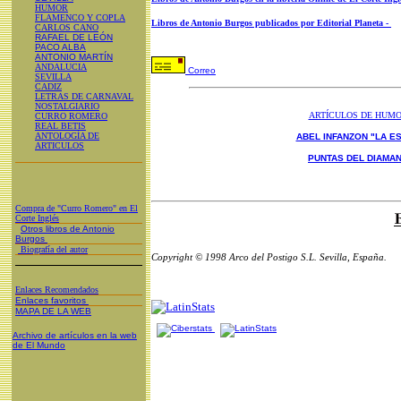
HUMOR
FLAMENCO Y COPLA
Libros de Antonio Burgos publicados por Editorial Planeta -
CARLOS CANO
RAFAEL DE LEÓN
PACO ALBA
ANTONIO MARTÍN
ANDALUCIA
Correo
SEVILLA
CADIZ
LETRAS DE CARNAVAL
NOSTALGIARIO
ARTÍCULOS DE HUM
CURRO ROMERO
REAL BETIS
ANTOLOGÍA DE
ABEL INFANZON "LA ES
ARTICULOS
PUNTAS DEL DIAMA
Compra de "Curro Romero" en El
Corte Inglés
Otros libros de Antonio
Burgos
Biografía del autor
Copyright © 1998 Arco del Postigo S.L. Sevilla, España.
Enlaces Recomendados
Enlaces favoritos
MAPA DE LA WEB
Archivo de artículos en la web
de El Mundo