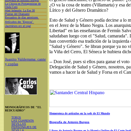
Biografía de Antonio Burgos
L
a Chispa en Protagonistas de
¿O va la cosa de teatro (Villamarta) y esa 
Onda Cero
Lírico y del Género Dramático?
A
bel Infanzón: La Ese 30
P
untas del Diamante
Recuadros de días anteriores
Esto de Salud y Género podía decirse a lo me
Artículos de "Epoca"
en el Jerez de la Mano Negra. Los anarquist
Jazmines en el ojal
Libertad" en las enseñanzas de Fermín Salv
saludaban luego con el "Salud, camarada". 
han convertido esa tradición de la izquierda 
"Salud y Género". Se libran porque ya no v
la Viña del Cerro, El Séneca le hubiera dich
Juanito Valderrama: cante
-- Don José, pues si ellos para ganar el voto
y coplas
Delegación de Salud y Género, nosotros, pa
vamos a hacer la de Salud y Forsa en el Can
MONOGRÁFICOS DE "EL
REDCUADRO"
Hemeroteca de artículos en la web de El Mundo
TOROS
LAS CUARENTA
Biografía de Antonio Burgos
SEVILLAS
PERSONAJES DE
SEVILLA
Libros de Antonio Burgos en la libreria Online de El Corte Ingl