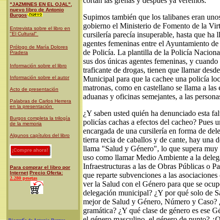
cortan las greñas y después ya veremos.
"JAZMINES EN EL OJAL",
nuevo libro de Antonio
Burgos
Supimos también que los talibanes eran unos
gobierno el Ministerio de Fomento de la Vir
Entrevista sobre el libro en
cursilería parecía insuperable, hasta que ha 
"El Cultural"
agentes femeninas entre el Ayuntamiento de
Prólogo de María Dolores
de Policía. La plantilla de la Policía Nacion
Pradera
sus dos únicas agentes femeninas, y cuando
Información sobre el libro
traficante de drogas, tienen que llamar desde
Información sobre el autor
Municipal para que la cachee una policía loc
matronas, como en castellano se llama a las e
Acto de presentación
aduanas y oficinas semejantes, a las persona
Palabras de Carlos Herrera
en la presentación
¿Y saben usted quién ha denunciado esta fal
Burgos completa la trilogía
policías cachas a efectos del cacheo? Pues u
de la memoria
encargada de una cursilería en forma de del
Algunos capítulos del libro
tierra recia de caballos y de cante, hay una
llama "Salud y Género", lo que supera muy 
uso como llamar Medio Ambiente a la deleg
Infraestructuras a las de Obras Públicas o P
Para comprar el libro por
Internet
Precio Oferta:
que reparte subvenciones a las asociaciones
2.280 pesetas
ver la Salud con el Género para que se ocu
delegación municipal? ¿Y por qué solo de 
mejor de Salud y Género, Número y Caso? ¿E
gramática? ¿Y qué clase de género es ese G
el género masculino, el género de punto? ¿O 