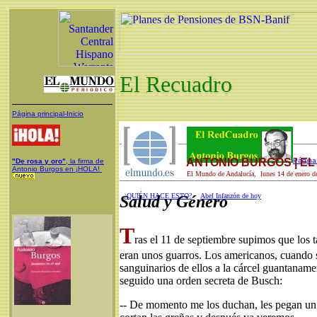
El Recuadro
Página principal-Inicio
ANTONIO BURGOS | E
Página 
"De rosa y oro"
, la firma de
Antonio Burgos en ¡HOLA!
El Mundo de Andalucía, lunes 14 de enero d
¿QUIÉN HACE ESTO?
Abel Infanzón de hoy
Salud y Género
T
ras el 11 de septiembre supimos que los t
eran unos guarros. Los americanos, cuando 
sanguinarios de ellos a la cárcel guantaname
seguido una orden secreta de Busch:
-- De momento me los duchan, les pegan un