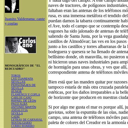
Y nada digo del campo. A este campo andaluz
naves de tractores, de polígonos industriales,
faltaban eran las antenas de los teléfonos
rusa, es una inmensa metáfora el tendido del
Juanito Valderrama: cante
puedan darnos la tabarra continuamente habl
y coplas
el Ave, todo el campo que se contempla desd
vagones ha sido jalonado de antenas de telé
saliendo de Santa Justa, por la vega guadal
castillos de Almodóvar; las ves en los pasos 
junto a los castillos y torres albarranas de 
bodeguera y quesera se ha llenado de antena
bellísimo donde, oh maravilla, no pusieron u
ni hicieron unas naves industriales para ampli
MONOGRÁFICOS DE "EL
de hormigón para unas obras, y ves que allí,
REDCUADRO"
correspondiente antena de teléfonos móviles
TOROS
LAS CUARENTA
Bien está que las manden quitar por razones
SEVILLAS
PERSONAJES DE
tampoco estaría de más otra cruzada paralela
SEVILLA
HUMOR
estéticas, por los daños irreparables a la bel
FLAMENCO Y COPLA
de horizonte que producen en nuestras ciud
CARLOS CANO
RAFAEL DE LEÓN
PACO ALBA
Si por algo me gusta el mar es porque allí, ju
ANTONIO MARTÍN
ANDALUCIA
gaviotas, sobre la espumita de las olas, nadi
SEVILLA
CADIZ
campo, una antena de teléfonos móviles para 
LETRAS DE CARNAVAL
paleta de colores del Creador en la armonía 
NOSTALGIARIO
CURRO ROMERO