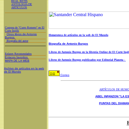
REAL BETIS
ANTOLOGÍA DE
ARTICULOS
Compra de "Curro Romero" en El
Corte Inglés
Otros libros de Antonio
Hemeroteca de artículos en la web de El Mundo
Burgos
Biografía del autor
Biografía de Antonio Burgos
Libros de Antonio Burgos en la libreria Online de El Corte Ingl
Enlaces Recomendados
Enlaces favoritos
Libros de Antonio Burgos publicados por Editorial Planeta -
MAPA DE LA WEB
Archivo de artículos en la web
de El Mundo
Correo
ARTÍCULOS DE HUM
ABEL INFANZON "LA ES
PUNTAS DEL DIAMA