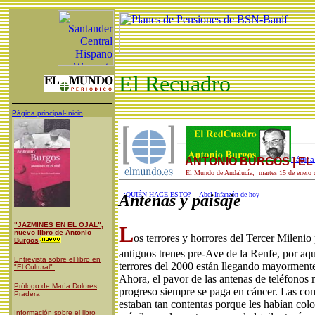
El Recuadro
Página principal-Inicio
ANTONIO BURGOS | E
Página 
El Mundo de Andalucía, martes 15 de enero 
¿QUIÉN HACE ESTO?
Abel Infanzón de hoy
Antenas y paisaje
"JAZMINES EN EL OJAL",
L
nuevo libro de Antonio
os terrores y horrores del Tercer Milenio
Burgos
antiguos trenes pre-Ave de la Renfe, por aqu
Entrevista sobre el libro en
terrores del 2000 están llegando mayormente
"El Cultural"
Ahora, el pavor de las antenas de teléfonos 
Prólogo de María Dolores
progreso siempre se paga en cáncer. Las co
Pradera
estaban tan contentas porque les habían col
Información sobre el libro