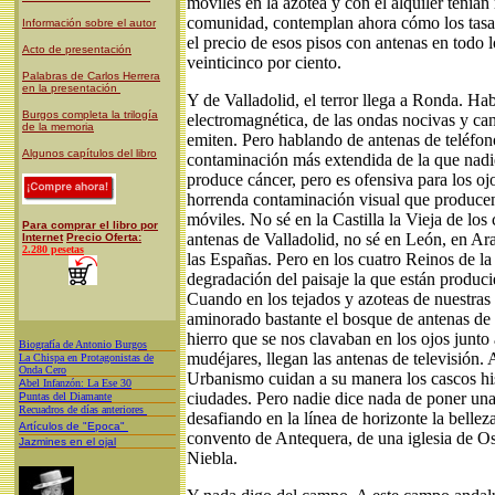
móviles en la azotea y con el alquiler tenía
comunidad, contemplan ahora cómo los tasad
Información sobre el autor
el precio de esos pisos con antenas en todo 
Acto de presentación
veinticinco por ciento.
Palabras de Carlos Herrera
en la presentación
Y de Valladolid, el terror llega a Ronda. Ha
Burgos completa la trilogía
electromagnética, de las ondas nocivas y ca
de la memoria
emiten. Pero hablando de antenas de teléfon
Algunos capítulos del libro
contaminación más extendida de la que nadie
produce cáncer, pero es ofensiva para los ojo
horrenda contaminación visual que producen
móviles. No sé en la Castilla la Vieja de los
Para comprar el libro por
antenas de Valladolid, no sé en León, en Ar
Internet
Precio Oferta:
2.280 pesetas
las Españas. Pero en los cuatro Reinos de la
degradación del paisaje la que están produci
Cuando en los tejados y azoteas de nuestras 
aminorado bastante el bosque de antenas de t
hierro que se nos clavaban en los ojos junto 
Biografía de Antonio Burgos
mudéjares, llegan las antenas de televisión.
L
a Chispa en Protagonistas de
Onda Cero
Urbanismo cuidan a su manera los cascos hist
A
bel Infanzón: La Ese 30
ciudades. Pero nadie dice nada de poner un
P
untas del Diamante
Recuadros de días anteriores
desafiando en la línea de horizonte la bellez
Artículos de "Epoca"
convento de Antequera, de una iglesia de O
Jazmines en el ojal
Niebla.