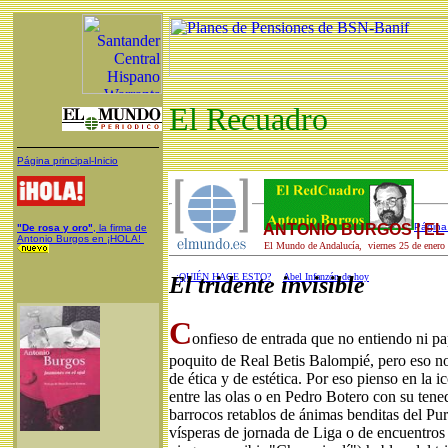
El Recuadro
Página principal-Inicio
ANTONIO BURGOS | E
Página 
"De rosa y oro"
, la firma de
Antonio Burgos en ¡HOLA!
El Mundo de Andalucía, viernes 25 de enero
¿QUIÉN HACE ESTO?
Abel Infanzón de hoy
El tridente invisible
C
onfieso de entrada que no entiendo ni pa
poquito de Real Betis Balompié, pero eso no
de ética y de estética. Por eso pienso en la 
entre las olas o en Pedro Botero con su tene
barrocos retablos de ánimas benditas del Pur
vísperas de jornada de Liga o de encuentro