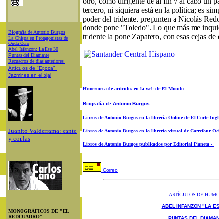
otro, como dirigente de al fin y al cabo un p
tercero, ni siquiera está en la política; es s
poder del tridente, pregunten a Nicolás Red
donde pone "Toledo". Lo que más me inquieta
Biografía de Antonio Burgos
tridente la pone Zapatero, con esas cejas de
L
a Chispa en Protagonistas de
Onda Cero
A
bel Infanzón: La Ese 30
P
untas del Diamante
Recuadros de días anteriores
Artículos de "Epoca"
Jazmines en el ojal
Hemeroteca de artículos en la web de El Mundo
Biografía de Antonio Burgos
Libros de Antonio Burgos en la libreria Online de El Corte Ingl
Juanito Valderrama: cante
Libros de Antonio Burgos en la librería virtual de Carrefour Oc
y coplas
Libros de Antonio Burgos publicados por Editorial Planeta -
Correo
ARTÍCULOS DE HUM
ABEL INFANZON "LA ES
MONOGRÁFICOS DE "EL
REDCUADRO"
PUNTAS DEL DIAMA