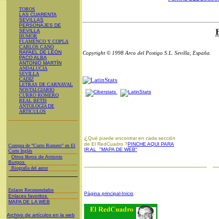
TOROS
LAS CUARENTA
SEVILLAS
PERSONAJES DE
SEVILLA
HUMOR
FLAMENCO Y COPLA
CARLOS CANO
RAFAEL DE LEÓN
Copyright © 1998 Arco del Postigo S.L. Sevilla, España.
PACO ALBA
ANTONIO MARTÍN
ANDALUCIA
SEVILLA
CADIZ
LETRAS DE CARNAVAL
NOSTALGIARIO
CURRO ROMERO
REAL BETIS
ANTOLOGÍA DE
ARTICULOS
¿
Qué puede encontrar en cada sección
de El RedCuadro ?
PINCHE AQUI PARA
Compra de "Curro Romero" en El
IR AL "MAPA DE WEB"
Corte Inglés
Otros libros de Antonio
Burgos
Biografía del autor
Enlaces Recomendados
Página principal-Inicio
Enlaces favoritos
MAPA DE LA WEB
Archivo de artículos en la web