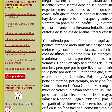
niego a escribir "Championlí") hablan del tr
"JAZMINES EN EL OJAL",
tridente? Arma secreta debe de ser, potentísi
nuevo libro de Antonio
Burgos
expertos en técnicas de destrucción como R
conclusión que cuando se pone el tridente 
Entrevista sobre el libro en
"El Cultural"
hay defensa que resista, línea que aguante, e
siempre "la posesión del balón". ¿Qué difere
Prólogo de María Dolores
Pradera
tripleta atacante de la literatura futbolística
oratoria de la pelota de Matías Prats y este t
Información sobre el libro
Información sobre el autor
Y si entiendo poco de fútbol, como aquí ac
política tampoco ando muy bien despachado
Acto de presentación
mejor estoy confundido de la cruz a la fecha,
Palabras de Carlos Herrera
cosa de fútbol, sino de política. De manejos
en la presentación
maniobras orquestales por debajo de las urna
Burgos completa la trilogía
votantes. Cada vez oigo hablar más de un tri
de la memoria
nombre, pero que por lo que llevo escuchado
Algunos capítulos del libro
se le pone por delante. Un tridente que, si m
está formado por González, Polanco y Arzal
pone en marcha, por ejemplo, no hay políti
Constitución en la Zona Cero de Vascongad
Para comprar el libro por
Internet
Precio Oferta:
miles de votos que hayan sacado en las urna
2.280 pesetas
presentaron a las elecciones del 13 de mayo
llámense Redondo, llega el tridente y, plas,
sus particulares intereses. Observo los tres p
Oferta
Carrefour Ocio:
€
14,42
está en la política nacional como un simple d