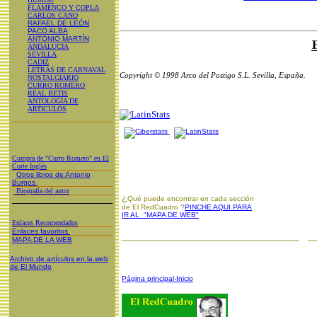
FLAMENCO Y COPLA
CARLOS CANO
RAFAEL DE LEÓN
PACO ALBA
ANTONIO MARTÍN
ANDALUCIA
SEVILLA
CADIZ
LETRAS DE CARNAVAL
Copyright © 1998 Arco del Postigo S.L. Sevilla, España.
NOSTALGIARIO
CURRO ROMERO
REAL BETIS
ANTOLOGÍA DE
ARTICULOS
Compra de "Curro Romero" en El
Corte Inglés
Otros libros de Antonio
Burgos
Biografía del autor
¿
Qué puede encontrar en cada sección
de El RedCuadro ?
PINCHE AQUI PARA
IR AL "MAPA DE WEB"
Enlaces Recomendados
Enlaces favoritos
MAPA DE LA WEB
Archivo de artículos en la web
de El Mundo
Página principal-Inicio