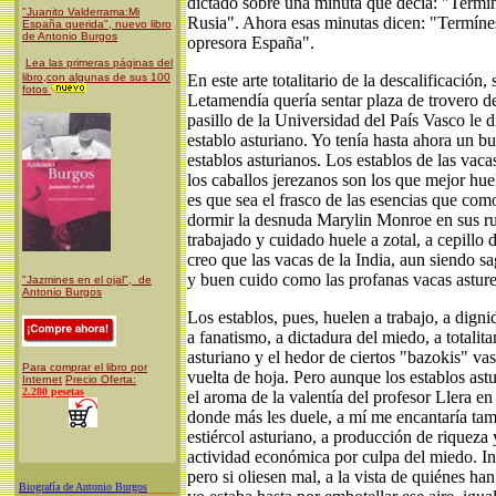
dictado sobre una minuta que decía: "Termín
"Juanito Valderrama:Mi
Rusia". Ahora esas minutas dicen: "Termínes
España querida", nuevo libro
de Antonio Burgos
opresora España".
Lea las primeras páginas del
libro,con algunas de sus 100
En este arte totalitario de la descalificació
fotos
Letamendía quería sentar plaza de trovero d
pasillo de la Universidad del País Vasco le di
establo asturiano. Yo tenía hasta ahora un b
establos asturianos. Los establos de las vaca
los caballos jerezanos son los que mejor h
es que sea el frasco de las esencias que co
dormir la desnuda Marylin Monroe en sus ru
trabajado y cuidado huele a zotal, a cepillo
creo que las vacas de la India, aun siendo s
y buen cuido como las profanas vacas asture
"
Jazmines en el ojal", de
Antonio Burgos
Los establos, pues, huelen a trabajo, a digni
a fanatismo, a dictadura del miedo, a totalita
asturiano y el hedor de ciertos "bazokis" v
Para comprar el libro por
vuelta de hoja. Pero aunque los establos astur
Internet
Precio Oferta:
2.280 pesetas
el aroma de la valentía del profesor Llera en 
donde más les duele, a mí me encantaría tamb
estiércol asturiano, a producción de riqueza 
actividad económica por culpa del miedo. Ins
pero si oliesen mal, a la vista de quiénes ha
Biografía de Antonio Burgos