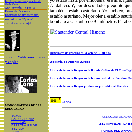
yo estaba hasta por embotellar ese aire, igua
L
a Chispa en Protagonistas de
Onda Cero
Andalucía. Y, por descontado, pregunto que 
A
bel Infanzón: La Ese 30
también a establo asturiano. Yo también, prof
P
untas del Diamante
Recuadros de días anteriores
establo asturiano. Mejor oler a establo astu
Artículos de "Epoca"
bomba o a casquillo de 9 milímetros Parabe
Jazmines en el ojal
Hemeroteca de artículos en la web de El Mundo
Juanito Valderrama: cante
y coplas
Biografía de Antonio Burgos
Libros de Antonio Burgos en la libreria Online de El Corte Ingl
Libros de Antonio Burgos en la librería virtual de Carrefour Oc
Libros de Antonio Burgos publicados por Editorial Planeta -
Correo
MONOGRÁFICOS DE "EL
REDCUADRO"
TOROS
ARTÍCULOS DE HUM
LAS CUARENTA
SEVILLAS
ABEL INFANZON "LA ES
PERSONAJES DE
SEVILLA
PUNTAS DEL DIAMA
HUMOR