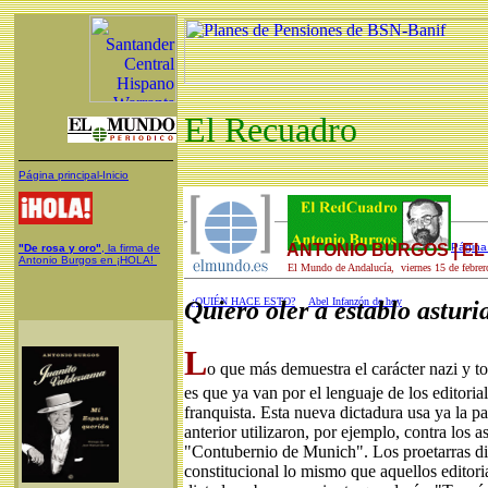
El Recuadro
Página principal-Inicio
ANTONIO BURGOS | E
Página 
"De rosa y oro"
, la firma de
Antonio Burgos en ¡HOLA!
El Mundo de Andalucía, viernes 15 de febrer
¿QUIÉN HACE ESTO?
Abel Infanzón de hoy
Quiero oler a establo asturi
L
o que más demuestra el carácter nazi y to
es que ya van por el lenguaje de los editoria
franquista. Esta nueva dictadura usa ya la p
anterior utilizaron, por ejemplo, contra los a
"Contubernio de Munich". Los proetarras di
constitucional lo mismo que aquellos editoria