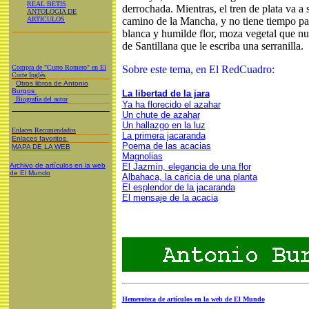
REAL BETIS
derrochada. Mientras, el tren de plata va a 
ANTOLOGÍA DE
ARTICULOS
camino de la Mancha, y no tiene tiempo p
blanca y humilde flor, moza vegetal que n
de Santillana que le escriba una serranilla.
Compra de "Curro Romero" en El
Sobre este tema, en El RedCuadro:
Corte Inglés
Otros libros de Antonio
Burgos
La libertad de la jara
Biografía del autor
Ya ha florecido el azahar
Un chute de azahar
Un hallazgo en la luz
Enlaces Recomendados
La primera jacaranda
Enlaces favoritos
Poema de las acacias
MAPA DE LA WEB
Magnolias
Archivo de artículos en la web
El Jazmín, elegancia de una flor
de El Mundo
Albahaca, la caricia de una planta
El esplendor de la jacaranda
El mensaje de la acacia
Hemeroteca de artículos en la web de El Mundo