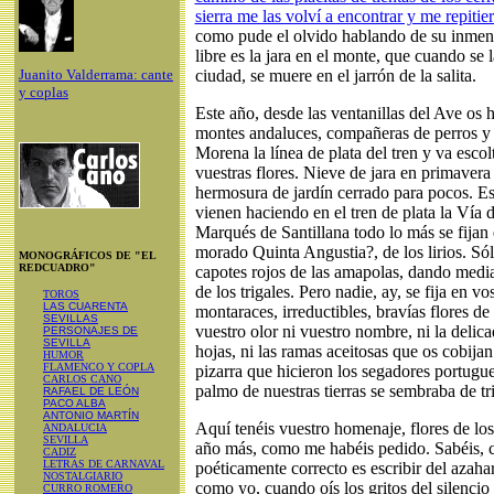
sierra me las volví a encontrar y me repitie
como pude el olvido hablando de su inmens
libre es la jara en el monte, que cuando se la
Juanito Valderrama: cante
ciudad, se muere en el jarrón de la salita.
y coplas
Este año, desde las ventanillas del Ave os he
montes andaluces, compañeras de perros y 
Morena la línea de plata del tren y va escol
vuestras flores. Nieve de jara en primavera
hermosura de jardín cerrado para pocos. E
vienen haciendo en el tren de plata la Vía 
Marqués de Santillana todo lo más se fijan e
morado Quinta Angustia?, de los lirios. Sól
MONOGRÁFICOS DE "EL
REDCUADRO"
capotes rojos de las amapolas, dando media
de los trigales. Pero nadie, ay, se fija en vo
TOROS
LAS CUARENTA
montaraces, irreductibles, bravías flores de
SEVILLAS
vuestro olor ni vuestro nombre, ni la delic
PERSONAJES DE
SEVILLA
hojas, ni las ramas aceitosas que os cobijan 
HUMOR
FLAMENCO Y COPLA
pizarra que hicieron los segadores portugu
CARLOS CANO
palmo de nuestras tierras se sembraba de tr
RAFAEL DE LEÓN
PACO ALBA
ANTONIO MARTÍN
Aquí tenéis vuestro homenaje, flores de los 
ANDALUCIA
SEVILLA
año más, como me habéis pedido. Sabéis, 
CADIZ
LETRAS DE CARNAVAL
poéticamente correcto es escribir del azahar
NOSTALGIARIO
como yo, cuando oís los gritos del silencio 
CURRO ROMERO