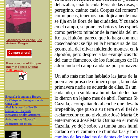
del azahar, cuánto cada Feria de las rosas, 
peregrino, cuánto cada Corpus del romero?
como pocas, tenemos paradójicamente una l
se fija en la flora de las ciudades. Y cuando
en el campo, se pone los botos y las espuel
como perfecto mirador de la medida del m
Rojas, Halcón, parece que lo haga con ment
"Jazmines en el ojal", de
cosechadora: se fija en la hermosura de los 
Antonio Burgos
geometría del olivar midiendo montes, en l
algodón, pero desprecia las evangélicas flor
del cante flamenco, de los fandangos de Hue
Para comprar el libro por
adornando el campo andaluz por primavera
Internet
Precio Oferta:
2.280 pesetas
Un año más me han hablado las jaras de la
poema en prosa de efímero papel, lamentá
primavera nadie se acuerda de ellas. Es u
cada año, en su blanca humildad de los ba
Biografía de Antonio Burgos
lo dieron un lejano mes de abril. Íbamos Si
L
a Chispa en Protagonistas de
Cazalla, acompañando al coche que llevab
Onda Cero
A
bel Infanzón: La Ese 30
irrepetible, que puso a su tierra en el fiel 
P
untas del Diamante
esclarecedor como olvidado: José María O
Recuadros de días anteriores
Artículos de "Epoca"
enterramos a José María Osuna en el román
Jazmines en el ojal
Cazalla, yo dejé sobre su tumba unas humil
cortado en el camino de chumbarbas y tomil
camino de las
placitas de tientas de los cer