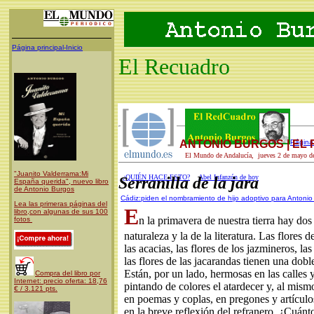
Página principal-Inicio
El Recuadro
ANTONIO BURGOS | EL
Página 
El Mundo de Andalucía, jueves 2 de mayo d
"Juanito Valderrama:Mi
¿QUIÉN HACE ESTO?
Abel Infanzón de hoy
Serranilla de la jara
España querida", nuevo libro
de Antonio Burgos
Cádiz:p
iden el nombramiento de hijo adoptivo para Antoni
Lea las primeras páginas del
E
libro,con algunas de sus 100
n la primavera de nuestra tierra hay dos 
fotos
naturaleza y la de la literatura. Las flores d
las acacias, las flores de los jazmineros, las
las flores de las jacarandas tienen una dobl
Están, por un lado, hermosas en las calles 
Compra del libro por
Internet: precio oferta: 18,76
pintando de colores el atardecer y, al mism
€ / 3.121 pts.
en poemas y coplas, en pregones y artículo
en la breve reflexión del refranero. ¿Cuánt